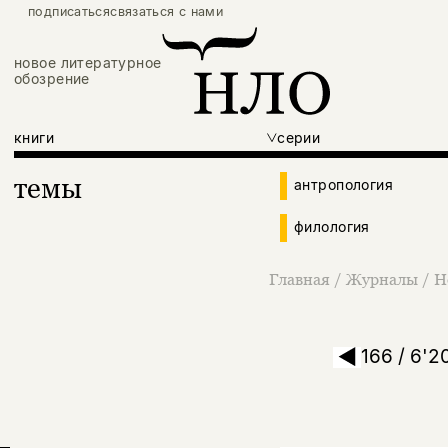
подписаться
связаться с нами
новое литературное
обозрение
книги
серии
темы
антропология
филология
Главная
/
Журналы
/
Н
166 / 6'2