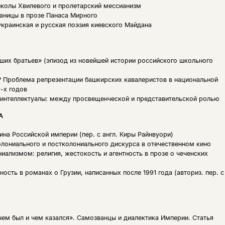
колы Хвилевого и пролетарский мессианизм
раницы в прозе Панаса Мирного
украинская и русская поэзия киевского Майдана
дших братьев» (эпизод из новейшей истории российского школьного
 Проблема репрезентации башкирских кавалеристов в национальной
-х годов
интеллектуалы: между просвещенческой и представительской ролью
А
ина Российской империи (пер. с англ. Киры Райнвуори)
олониального и постколониального дискурса в отечественном кино
иализмом: религия, жестокость и агентность в прозе о чеченских
ость в романах о Грузии, написанных после 1991 года (авториз. пер. с
чем был и чем казался». Самозванцы и диалектика Империи. Статья