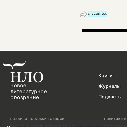
спецвыпуск
Книги
новое
Журналы
литературное
Подкасты
обозрение
правила продажи товаров
политика 
политика использования cookie
согласие 