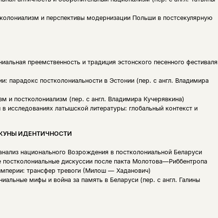
колониализм и перспективы модернизации Польши в постсекулярную
ниальная преемственность и традиция эстонского песенного фестиваля
и: парадокс постколониальности в Эстонии (пер. с англ. Владимира
зм и постколониализм (пер. с англ. Владимира Кучерявкина)
 в исследованиях латышской литературы: глобальный контекст и
АКУНЫ ИДЕНТИЧНОСТИ
 анализ национального Возрождения в постколониальной Беларуси
е постколониальные дискуссии после пакта Молотова—Риббентропа
империи: трансфер тревоги (Милош — Хаданович)
иальные мифы и война за память в Беларуси (пер. с англ. Галины