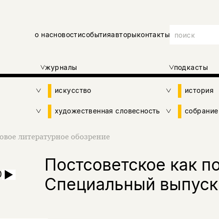
о нас
новости
события
авторы
контакты
журналы
подкасты
искусство
история
художественная словесность
собрание
овое литературное обозрение
Постсоветское как п
0
Специальный выпуск. 