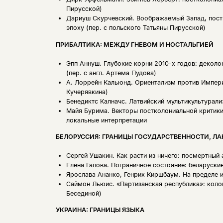
Пирусской)
Дариуш Скурчевский.
Воображаемый Запад, пост
эпоху (пер. с польского Татьяны Пирусской)
ПРИБАЛТИКА: МЕЖДУ ГНЕВОМ И НОСТАЛЬГИЕЙ
Эпп Аннуш.
Глубокие корни 2010-х годов: деколо
(пер. с англ. Артема Пудова)
А. Лоррейн Кальюнд.
Ориентализм против Импери
Кучерявкина)
Бенедиктс Калначс.
Латвийский мультикультурали
Майя Бурима.
Векторы постколониальной критики
локальные интерпретации
БЕЛОРУССИЯ: ГРАНИЦЫ ГОСУДАРСТВЕННОСТИ, Л
Сергей Ушакин.
Как расти из ничего: посмертный
Елена Гапова.
Пограничное состояние: беларуски
Ярослава Ананко, Генрих Киршбаум.
На пределе 
Саймон Льюис.
«Партизанская республика»: колон
Бесединой)
УКРАИНА: ГРАНИЦЫ ЯЗЫКА