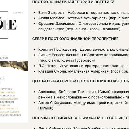
ПОСТКОЛОНИАЛЬНАЯ ТЕОРИЯ И ЭСТЕТИКА
Билл Эшкрофт .
Наброски к теории постколониальн
Ахилл Мбембе.
Эстетика вульгарности (пер. с анг
Фредрик Джеймисон.
О литературном и культурн
свидетельства (пер. с англ. Олеси Клюшиной)
СЕВЕР В ПОСТКОЛОНИАЛЬНОЙ ПЕРСПЕКТИВЕ
Кристин Лофтсдоттир.
Двойственность колониальн
Зильке Реплёг.
Женщины в Арктике: колониальност
(пер. с англ. Ксении Гусаровой)
Л.С. Чекин.
Инуитская литература, постколониал
Клавдия Смола.
«Маленькая Америка»: (пост)соц
ЦЕНТРАЛЬНАЯ ЕВРОПА: ПОСТКОЛОНИАЛЬНАЯ ОПТ
Александр Бобраков-Тимошкин.
(Само)похищение
режима в Чехословакии — с постколониальной п
Антон Сайфуллаев.
Между имитацией и критикой:
Польши)
ПОЛЬША: В ПОИСКАХ ВООБРАЖАЕМОГО СООБЩЕС
Дирк Уффельманн.
Збигнев Херберт: постколониа