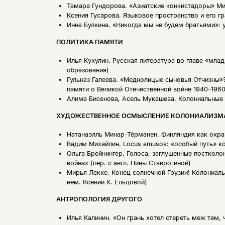
Тамара Гундорова.
«Азиатские конкистадоры» Ми
Ксения Гусарова.
Языковое пространство и его г
Инна Булкина.
«Никогда мы не будем братьями»: 
ПОЛИТИКА ПАМЯТИ
Илья Кукулин.
Русская литература во главе «мла
образования)
Гульназ Галеева.
«Меднолицые сыновья Отчизны»?
памяти о Великой Отечественной войне 1940–1960
Aлима Бисенова, Асель Мукашева.
Колониальные 
ХУДОЖЕСТВЕННОЕ ОСМЫСЛЕНИЕ КОЛОНИАЛИЗМ
Натанаэлль Минар-Тёрманен.
Финляндия как окра
Вадим Михайлин.
Locus amusos: «особый путь» к
Ольга Брейнингер.
Голоса, заглушенные постколон
войнах (пер. с англ. Нины Ставрогиной)
Мирья Лекке.
Конец солнечной Грузии! Колониальн
нем. Ксении К. Ельцовой)
АНТРОПОЛОГИЯ ДРУГОГО
Илья Калинин.
«Он грань хотел стереть меж тем, 