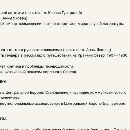
ой эстетики (пер. с англ. Ксении Гусаровой)
л. Анны Яковец)
ом импортозамещении в странах третьего мира: случай литературы
ого опыта и руины колониализма (пер. с англ. Анны Яковец)
ь гендера в рассказах о путешествиях на Крайний Север, 1907—1930
ьная критика и проблемы переводимости
иалистический реализм коренного Севера
ИКА
 в Центральной Европе. Становление и наследие коммунистического
ерспективы
 постколониальные исследования в Центральной Европе (на примере
ТВА
льная античность и оборонительный национализм (пер. с англ. Татьяны