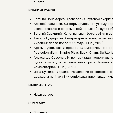
вторая
БИБЛИОГРАФИЯ
Евгений Пономарев.
Травелог vs. путевой очерк:
Алексей Васильев.
«И формируясь по чужому обр
исследованиях в современной польской науке (о
Евгений Савицкий.
Колониальная фотография и во
Тамара Гундорова.
Литературные этнографии: най
Украины: проза после 1991 года. СПб., 2016)
Артем Зубов.
Как «переиграть» империю? Посткол
Postcolonialism: Empire Plays Back. Cham, Switzerl
Александр Сорочан.
Инвентаризация колониальног
русской культуре: Колониальная проза Николая К
комментарий). СПб., 2016)
Инна Булкина.
Украина: избавление от советского 
державна політика і як соціокультурне явище. Київ
НАШИ АВТОРЫ
Наши авторы
SUMMARY
Summary