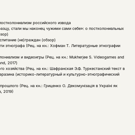
 постколониализм российского извода
азцу, стали мы наконец чужими сами себе»: о постколониальных
бзор)
спитание (не)граждан (обзор)
ти этнографа (Рец. на кн.: Хофман Т. Литературные этнографии
ониализм и видеоигры (Рец. на кн.: Mukherjee S. Videogames and
and, 2017)
о хозяйства (Рец. на кн.: Шафранская Э.Ф. Туркестанский текст в
аразина (историко-литературный и культурно-этнографический
прошлого (Рец. на кн.: Гриценко О. Декомунізація в Україні як
, 2019)