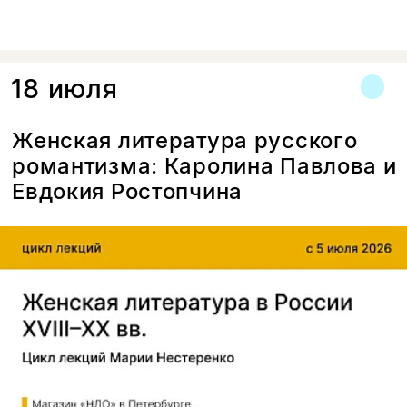
в Голливуд», вышедшей в серии
«Культура повседневности»
издательства «Новое литературное
обозрение».
18 июля
Женская литература русского
романтизма: Каролина Павлова и
Евдокия Ростопчина