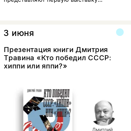
уникальных работ израильского
шляпника и художника по костюмам
Маора Забара в России.
3 июня
Презентация книги Дмитрия
Травина «Кто победил СССР:
хиппи или яппи?»