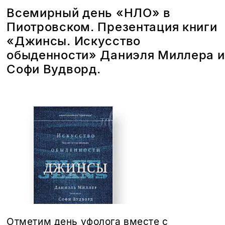
Всемирный день «НЛО» в
Пиотровском. Презентация книги
«Джинсы. Искусство
обыденности» Даниэля Миллера и
Софи Вудворд.
Этой книги временно
нет в продаже.
Подписка на рассылку
Отметим день уфолога вместе с