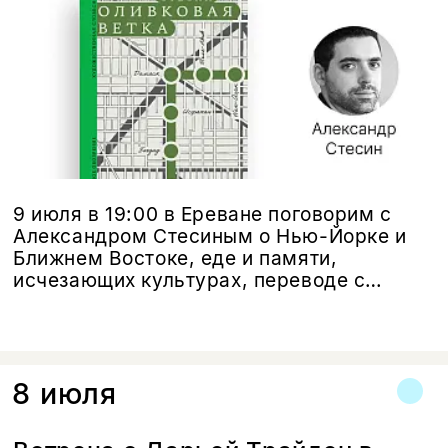
9 июля в 19:00 в Ереване поговорим с
Александром Стесиным о Нью-Йорке и
Ближнем Востоке, еде и памяти,
исчезающих культурах, переводе с
фарси — и о том, можно ли всё ещё
делить хлеб в мире, где всё труднее не
становиться врагами.
8 июля