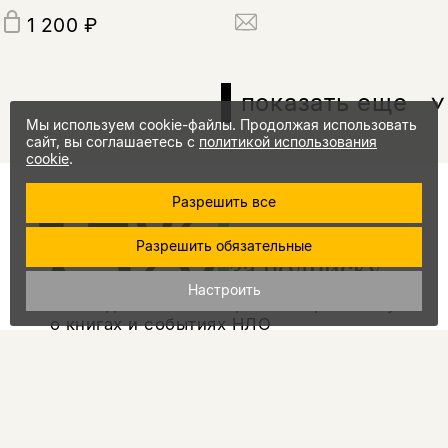
1 200 ₽
показать еще
Мы используем cookie-файлы. Продолжая использовать
сайт, вы соглашаетесь с
политикой использования
cookie
.
15%
промокод
Разрешить все
на скидку
Разрешить обязательные
за подписку
Настроить
Еженедельно мы отправляем рассылку
о книгах и событиях НЛО
Я соглашаюсь с
Политикой
конфиденциальности
подписаться