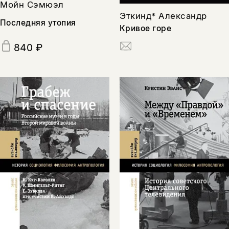
Мойн Сэмюэл
Эткинд* Александр
Последняя утопия
Кривое горе
840 ₽