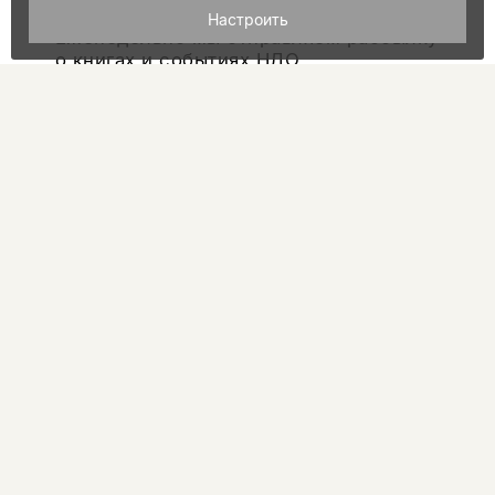
Настроить
Еженедельно мы отправляем рассылку
о книгах и событиях НЛО
Я соглашаюсь с
Политикой
конфиденциальности
подписаться
новое литературное
обозрение
Книги
О нас
Авторы
События
Журналы
Магазины