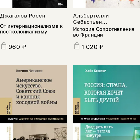
Джагалов Росен
Альбертелли
Себастьен...
От интернационализма к
История Сопротивления
постколониализму
во Франции
960 ₽
1 020 ₽