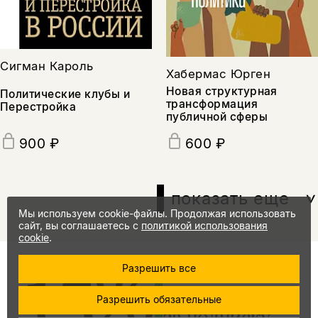
Сигман Кароль
Хабермас Юрген
Новая структурная
Политические клубы и
трансформация
Перестройка
публичной сферы
900 ₽
600 ₽
показать еще
Мы используем cookie-файлы. Продолжая использовать
сайт, вы соглашаетесь с
политикой использования
cookie
.
15%
промокод
Разрешить все
на скидку
Разрешить обязательные
за подписку