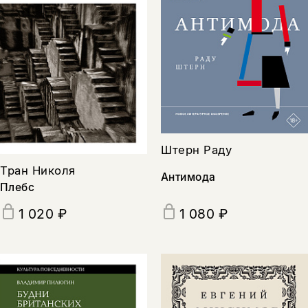
Штерн Раду
Тран Николя
Антимода
Плебс
1 020 ₽
1 080 ₽