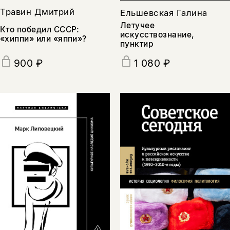
Травин Дмитрий
Ельшевская Галина
подписаться
да
подписаться
Летучее
Кто победил СССР:
искусствознание,
«хиппи» или «яппи»?
пунктир
нет, вернуться назад
900 ₽
1 080 ₽