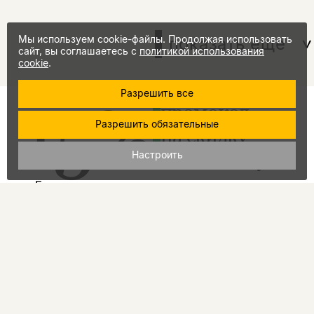
Мы используем cookie-файлы. Продолжая использовать
показать еще
сайт, вы соглашаетесь с
политикой использования
cookie
.
Разрешить все
15%
промокод
Разрешить обязательные
на скидку
за подписку
Настроить
Еженедельно мы отправляем рассылку
о книгах и событиях НЛО
Я соглашаюсь с
Политикой
конфиденциальности
подписаться