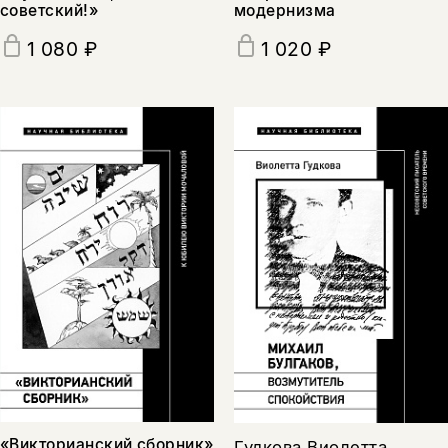
советский!»
модернизма
1 080 ₽
1 020 ₽
Этой книги временно
«Викторианский сборник»
Гудкова Виолетта