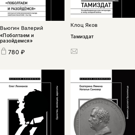
Клоц Яков
Вьюгин Валерий
«Поболтаем и
Тамиздат
разойдемся»
780 ₽