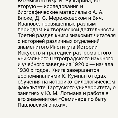
Вяземского и Ф. В. Булгарина, во
Вы можете подписаться на
Раз в неделю мы отправляем рассылку
вторую — исследования и
уведомления, и при поступлении книги
о книгах и событиях «НЛО».
биографические материалы о А. А.
на склад получить письмо на указанный
За подписку дарим промокод на
Блоке, Д. С. Мережковском и Вяч.
электронный адрес.
Эта книга
скидку 15%
Иванове, посвященные разным
не предназначена для
периодам их творческой деятельности.
Третий раздел книги знакомит читателя
несовершеннолетних
с историей различных отделений
знаменитого Института Истории
Скажите, пожалуйста,
Я соглашаюсь с
Политикой конфиденциальности
Искусств и трагедией разгрома этого
вам уже исполнилось 18 лет?
Я соглашаюсь с
Политикой конфиденциальности
уникального Петроградского научного
и учебного заведения 1920 х — начала
подписаться
1930 х годов. Книга завершается
да
подписаться
воспоминаниями К. Кумпан о годах
Поделиться
обучения на историко-филологическом
нет, вернуться назад
факультете Тартуского университета, о
занятиях у Ю. М. Лотмана и работе в
его знаменитом «Семинаре по быту
Копировать
Вконтакте
Телеграм
Дзен
Павловской эпохи».
ссылку