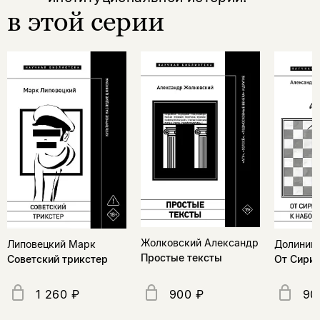
в этой серии
Жолковский Александр
Долинин
Липовецкий Марк
Простые тексты
От Сирин
Советский трикстер
1 260 ₽
900 ₽
90