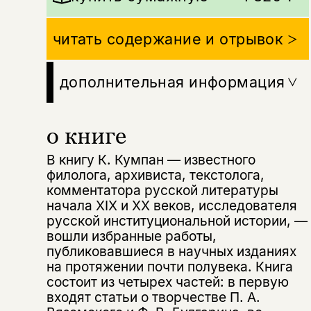
читать содержание и отрывок
дополнительная информация
о книге
В книгу К. Кумпан — известного
филолога, архивиста, текстолога,
комментатора русской литературы
начала XIX и XX веков, исследователя
русской институциональной истории, —
вошли избранные работы,
публиковавшиеся в научных изданиях
Этой книги временно
на протяжении почти полувека. Книга
состоит из четырех частей: в первую
нет в продаже.
Подписка на рассылку
входят статьи о творчестве П. А.