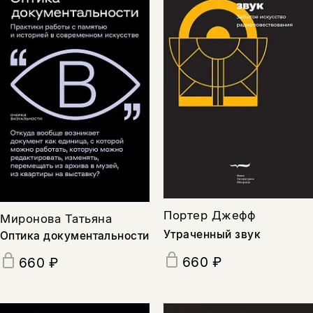
Портер Джефф
Миронова Татьяна
Утраченный звук
Оптика документальности
660 ₽
660 ₽
Этой книги временно
нет в продаже.
Подписка на рассылку