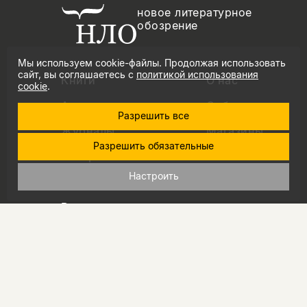
новое литературное
обозрение
Мы используем cookie-файлы. Продолжая использовать
сайт, вы соглашаетесь с
политикой использования
Книги
О нас
cookie
.
Авторы
События
Разрешить все
Журналы
Магазины
Разрешить обязательные
Авторам
Новости
Настроить
Подкасты
Контакты
Вопросы и ответы
+7 (495) 229-91-03
info@nlobooks.ru