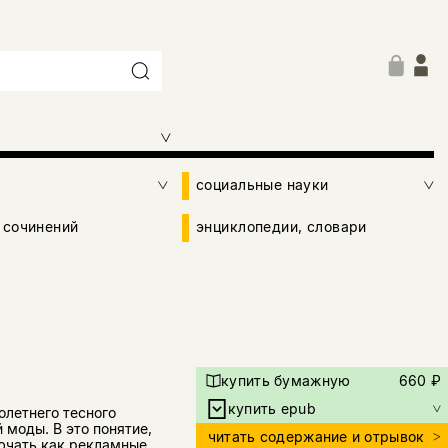
социальные науки
 сочинений
энциклопедии, словари
купить бумажную
660 ₽
купить epub
олетнего тесного
моды. В это понятие,
читать содержание и отрывок
лючать как рекламные