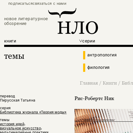
подписаться
связаться с нами
новое литературное
обозрение
книги
серии
темы
антропология
филология
Главная
/
Книги
/
Библ
перевод
Рис-Робертс Ник
Пирусская Татьяна
серия
Библиотека журнала «Теория моды»
темы
история идей,
визуальное искусство,
мультимедийные практики