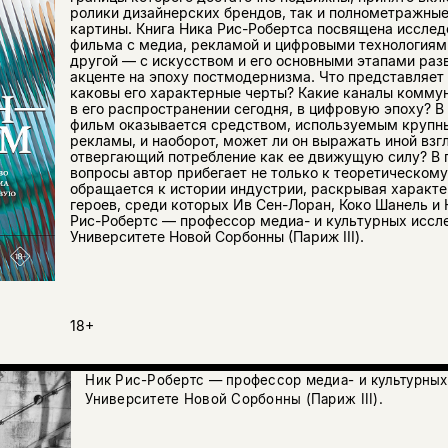
ролики дизайнерских брендов, так и полнометражны
картины. Книга Ника Рис-Робертса посвящена иссле
фильма с медиа, рекламой и цифровыми технологиями,
другой — с искусством и его основными этапами раз
акценте на эпоху постмодернизма. Что представляет
каковы его характерные черты? Какие каналы комму
в его распространении сегодня, в цифровую эпоху? В
фильм оказывается средством, используемым крупн
рекламы, и наоборот, может ли он выражать иной взгл
отвергающий потребление как ее движущую силу? В п
вопросы автор прибегает не только к теоретическому 
обращается к истории индустрии, раскрывая характ
героев, среди которых Ив Сен-Лоран, Коко Шанель и 
Рис-Робертс — профессор медиа- и культурных иссл
Университете Новой Сорбонны (Париж III).
18+
Ник Рис-Робертс — профессор медиа- и культурных
Университете Новой Сорбонны (Париж III).