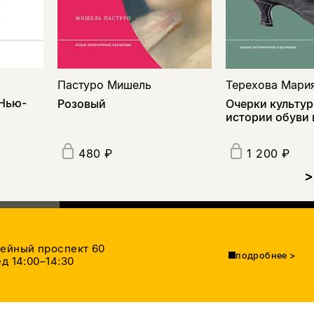
Пастуро Мишель
Терехова Мари
Нью-
Розовый
Очерки культу
истории обуви 
480 ₽
1 200 ₽
>
тейный проспект 60
подробнее
>
д 14:00–14:30