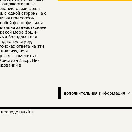
е художественные
дованию связи фэшн-
 с одной стороны, а с
вития при особом
 собой фэшн-фильм и
никации задействованы
 какой мере фэшн-
ыми брендами для
яд на культуру,
оисках ответа на эти
анализу, но и
еры ее знаменитых
Кристиан Диор. Ник
едований в
дополнительная информация
 исследований в