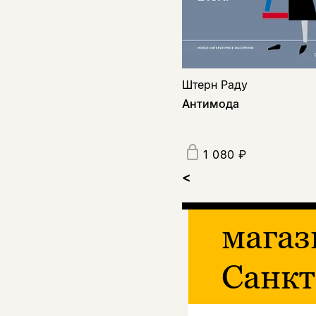
Штерн Раду
Антимода
1 080 ₽
<
магаз
Санкт