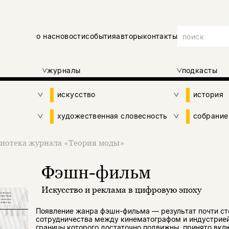
о нас
новости
события
авторы
контакты
журналы
подкасты
искусство
история
художественная словесность
собрание
иотека журнала «Теория моды»
Фэшн-фильм
Искусство и реклама в цифровую эпоху
Появление жанра фэшн-фильма — результат почти ст
сотрудничества между кинематографом и индустрией 
границы которого достаточно подвижны, принято вк