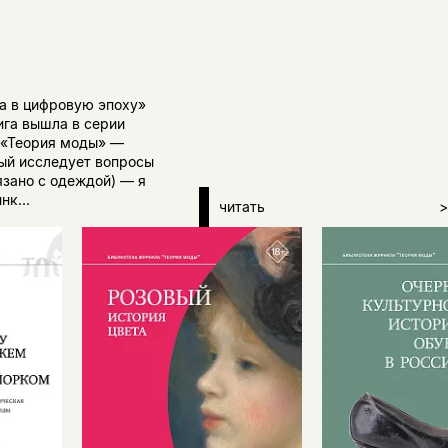
а в цифровую эпоху»
ига вышла в серии
 «Теория моды» —
ый исследует вопросы
язано с одеждой) — я
нк...
читать
>