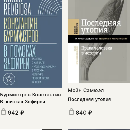
Мойн Сэмюэл
Бурмистров Константин
Последняя утопия
В поисках Зефиреи
942 ₽
840 ₽