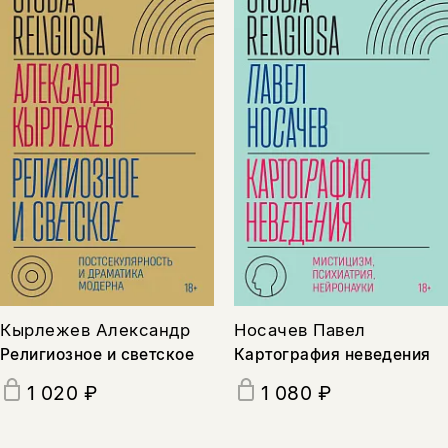
Кырлежев Александр
Носачев Павел
Религиозное и светское
Картография неведения
1 020 ₽
1 080 ₽