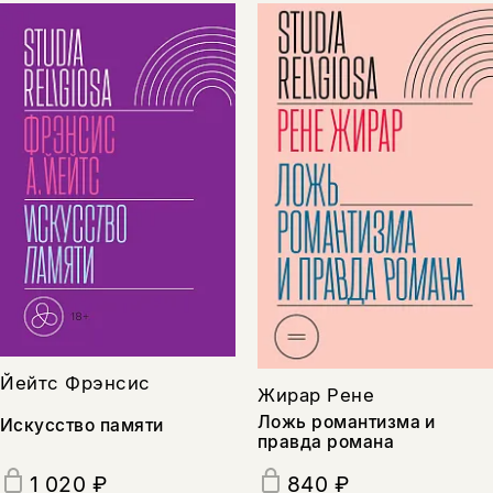
Йейтс Фрэнсис
Жирар Рене
Ложь романтизма и
Искусство памяти
правда романа
1 020 ₽
840 ₽