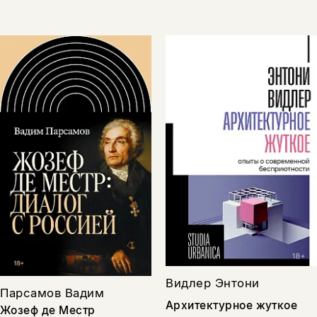
Видлер Энтони
Парсамов Вадим
Архитектурное жуткое
Жозеф де Местр