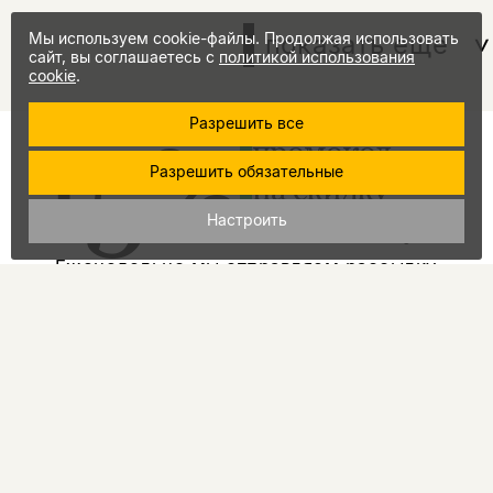
показать еще
Мы используем cookie-файлы. Продолжая использовать
сайт, вы соглашаетесь с
политикой использования
cookie
.
Разрешить все
15%
промокод
Разрешить обязательные
на скидку
за подписку
Настроить
Еженедельно мы отправляем рассылку
о книгах и событиях НЛО
Я соглашаюсь с
Политикой
конфиденциальности
подписаться