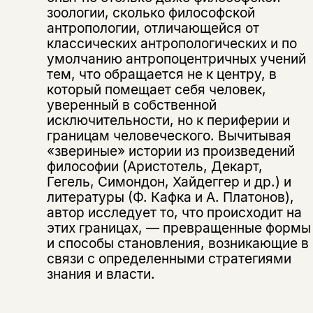
Этой книги временно
зоологии, сколько философской
нет в продаже.
антропологии, отличающейся от
Подписка на рассылку
классических антропологических и по
умолчанию антропоцентричных учений
Вы можете подписаться на
Раз в неделю мы отправляем рассылку
тем, что обращается не к центру, в
уведомления, и при поступлении книги
о книгах и событиях «НЛО».
который помещает себя человек,
на склад получить письмо на указанный
За подписку дарим промокод на
электронный адрес.
уверенный в собственной
Эта книга
скидку 15%
исключительности, но к периферии и
не предназначена для
границам человеческого. Вычитывая
несовершеннолетних
«звериные» истории из произведений
философии (Аристотель, Декарт,
Гегель, Симондон, Хайдеггер и др.) и
Скажите, пожалуйста,
Я соглашаюсь с
Политикой конфиденциальности
литературы (Ф. Кафка и А. Платонов),
вам уже исполнилось 18 лет?
Я соглашаюсь с
Политикой конфиденциальности
автор исследует то, что происходит на
этих границах, — превращенные формы
подписаться
и способы становления, возникающие в
да
подписаться
Поделиться
связи с определенными стратегиями
нет, вернуться назад
знания и власти.