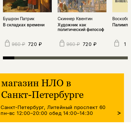
Бушрон Патрик
Скиннер Квентин
Воскобой
В складках времени
Художник как
Палимпс
политический философ
720 ₽
720 ₽
1 
960 ₽
960 ₽
магазин НЛО в
Санкт-Петербурге
Санкт-Петербург, Литейный проспект 60
>
пн–вс 12:00–20:00
обед 14:00–14:30