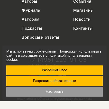
Авторы
События
Журналы
Магазины
Авторам
Новости
Подкасты
Контакты
Вопросы и ответы
Мы используем cookie-файлы. Продолжая использовать
сайт, вы соглашаетесь с
политикой использования
+7 (495) 229-91-03
cookie
.
info@nlobooks.ru
Разрешить все
Разрешить обязательные
© Новое литературное обозрение. 2026
Настроить
правила продажи товаров
политика в области персональных данных
политика использования cookie
согласие на обработку персональных данных