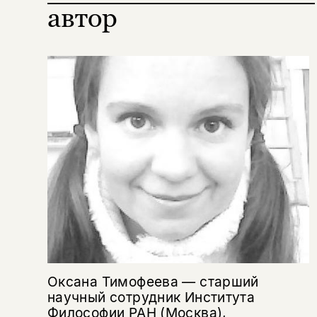
автор
Копировать
Вконтакте
Телеграм
Дзен
ссылку
Оксана Тимофеева — старший
научный сотрудник Института
Философии РАН (Москва),