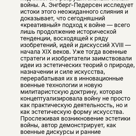
войны. А. Энгберг-Педерсен исследует
истоки этого неожиданного слияния и
доказывает, что сегодняшний
«креативный» подход к войне — всего
лишь продолжение исторической
тенденции, восходящей к ряду
изобретений, идей и дискуссий XVIII —
начала XIX веков. Уже тогда военные
стратеги и изобретатели заимствовали
Этой книги временно
идеи из эстетических теорий о природе,
назначении и силе искусства,
нет в продаже.
Подписка на рассылку
перерабатывая их в инновационные
военные технологии и новую
Вы можете подписаться на
Раз в неделю мы отправляем рассылку
милитаристскую доктрину, которая
уведомления, и при поступлении книги
о книгах и событиях «НЛО».
концептуализировала войну не просто
на склад получить письмо на указанный
За подписку дарим промокод на
как практическую деятельность, но и
электронный адрес.
Эта книга
скидку 15%
как эстетическую форму искусства.
Прослеживая возникновение эстетики
не предназначена для
войны, автор демонстрирует, как
несовершеннолетних
военные дискурсы и ранние