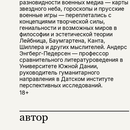
разновидности военных медиа — карты
Скажите, пожалуйста,
Я соглашаюсь с
Политикой конфиденциальности
звездного неба, гороскопы и прусские
вам уже исполнилось 18 лет?
Я соглашаюсь с
Политикой конфиденциальности
военные игры — переплетались с
концепциями творческой силы,
гениальности и возможных миров в
подписаться
да
подписаться
философии и эстетической теории
Поделиться
Лейбница, Баумгартена, Канта,
нет, вернуться назад
Шиллера и других мыслителей. Андерс
Энгберг-Педерсен — профессор
сравнительного литературоведения в
Копировать
Вконтакте
Телеграм
Дзен
Университете Южной Дании,
ссылку
руководитель гуманитарного
направления в Датском институте
перспективных исследований.
18+
автор