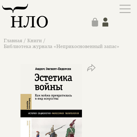
Главная
/
Книги
/
Библиотека журнала «Неприкосновенный запас»