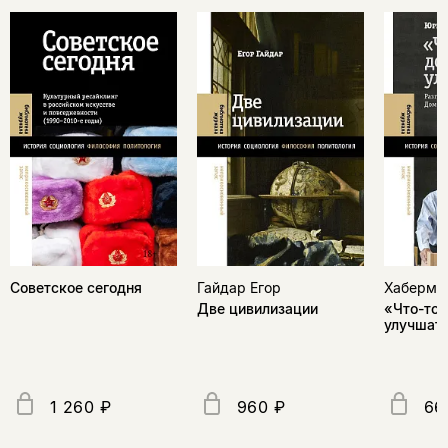
Советское сегодня
Гайдар Егор
Хаберма
Две цивилизации
«Что-то 
улучшат
1 260 ₽
960 ₽
66