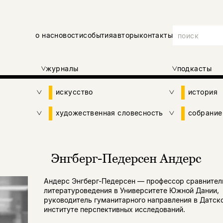
о нас
новости
события
авторы
контакты
журналы
подкасты
искусство
история
художественная словесность
собрание
Энгберг-Педерсен Андерс
Андерс Энгберг-Педерсен — профессор сравнител
литературоведения в Университете Южной Дании,
руководитель гуманитарного направления в Датск
институте перспективных исследований.