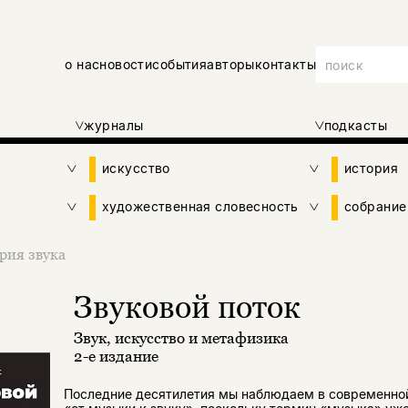
о нас
новости
события
авторы
контакты
журналы
подкасты
искусство
история
художественная словесность
собрание
рия звука
Звуковой поток
Звук, искусство и метафизика
2-е издание
Последние десятилетия мы наблюдаем в современно