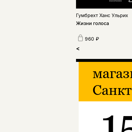
Гумбрехт Ханс Ульрих
Жизни голоса
960 ₽
<
магаз
Санкт
1