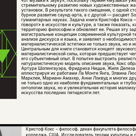
«от музыки к звуку», поскольку термин «музыка» уже
стремительному развитию новых художественных жа
установок. В результате такого смещения, с одной с
бурное развитие саунд-арта, а с другой — расцвет So
гуманитарных науках. Задача книги Кристофа Кокса 
поворот» в искусстве и культуре, а также показать, к
территорию философии и обновляет ее. Решая эту зад
магистральные концепции современной культурной те
анализе дискурса и языка, и заявляет о необходимос
материалистической эстетики не только звука, но и 
Центральным для книги становится концепт звуковог
материалистической силы, которая предшествует че
его субъективный опыт. В попытке выстроить реалис
натуралистическую модель описания звука, Кокс об
Артура Шопенгауэра, Фридриха Ницше, Жиля Делеза
иллюстрируя их работами Ла Монте Янга, Элвина Люс
Марклея, Марианн Амахер, Анни Локвуд и многих дру
не только одно из наиболее фундаментальных и глуб
онтологии звука, но и увлекательная история малоизу
искусства последних пятидесяти лет.
Кристоф Кокс – философ, декан факультета филосо
колледжа, США. Исследователь теории культуры и