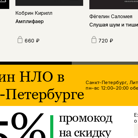
Кобрин Кирилл
Фёгелин Саломея
Амплифаер
Слушая шум и тиш
660 ₽
720 ₽
ин НЛО в
Санкт-Петербург, Ли
пн–вс 12:00–20:00
обе
-Петербурге
5%
промокод
Е
о
на скидку