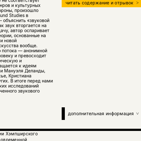
 не соответствует
читать содержание и отрывок
нров и культурных
тороны, произошло
und Studies в
— объяснить «звуковой
ак звук вторгается на
ачу, автор оспаривает
ории, основанные на
ти новой
искусства вообще.
о потока — анонимной
ловеку и превосходит
тическую и
ращается к идеям
 и Мануэля Деланды,
ье, Кристиана
гих. В итоге перед нами
оких исследований
ченного звукового
дополнительная информация
фии Хэмпширского
 современной