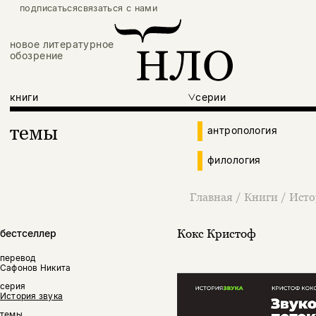
подписаться
связаться с нами
новое литературное
обозрение
книги
серии
темы
антропология
филология
Главная
/
Книги
/
Исто
Кокс Кристоф
бестселлер
перевод
Сафонов Никита
серия
История звука
темы