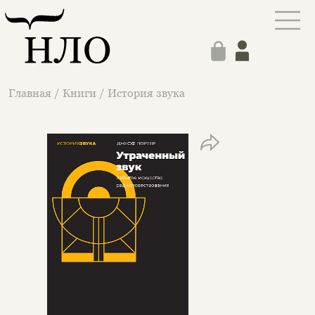
Главная
/
Книги
/
История звука