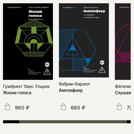
Кобрин Кирилл
Гумбрехт Ханс Ульрих
Фёгелин
Амплифаер
Жизни голоса
Слушая 
960 ₽
660 ₽
72