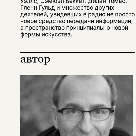
подписаться
Уэллс, Сэмюэл Беккет, Дилан Томас,
да
подписаться
Гленн Гульд и множество других
Поделиться
деятелей, увидевших в радио не просто
нет, вернуться назад
новое средство передачи информации,
а пространство принципиально новой
формы искусства.
Копировать
Вконтакте
Телеграм
Дзен
ссылку
автор