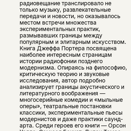
радиовещание транслировало не
только музыку, развлекательные
передачи и новости, но оказывалось
местом встречи множества
экспериментальных практик,
Этой книги временно
размывавших границы между
популярным и элитарным искусством.
нет в продаже.
Подписка на рассылку
Книга Джеффа Портера посвящена
наиболее интересным страницам
Вы можете подписаться на
Раз в неделю мы отправляем рассылку
истории радиофонии позднего
уведомления, и при поступлении книги
о книгах и событиях «НЛО».
модернизма. Опираясь на философию,
на склад получить письмо на указанный
За подписку дарим промокод на
критическую теорию и звуковые
электронный адрес.
Эта книга
скидку 15%
исследования, автор подробно
анализирует границы акустического и
не предназначена для
литературного воображения —
несовершеннолетних
многосерийные комедии и «мыльные
оперы», театральные постановки
Скажите, пожалуйста,
Я соглашаюсь с
Политикой конфиденциальности
классики, экспериментальные пьесы
вам уже исполнилось 18 лет?
Я соглашаюсь с
Политикой конфиденциальности
модернистов и даже практики саунд-
арта. Среди героев его книги — Орсон