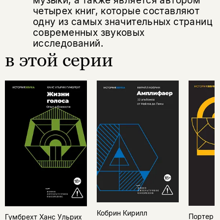
четырех книг, которые составляют
одну из самых значительных страниц
современных звуковых
исследований.
в этой серии
Кобрин Кирилл
Портер 
Гумбрехт Ханс Ульрих