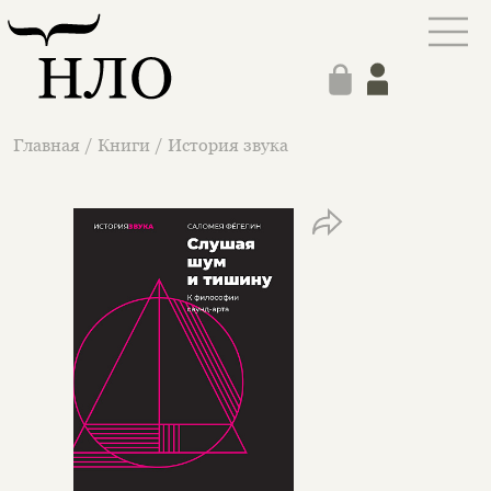
Главная
/
Книги
/
История звука