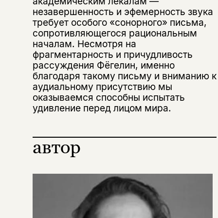
академическим лекалам —
Я соглашаюсь с
Политикой конфиденциальности
вам уже исполнилось 18 лет?
Я соглашаюсь с
Политикой конфиденциальности
незавершенность и эфемерность звука
требует особого «сонорного» письма,
сопротивляющегося рациональным
подписаться
началам. Несмотря на
да
подписаться
Поделиться
фрагментарность и причудливость
нет, вернуться назад
рассуждения Фёгелин, именно
благодаря такому письму и вниманию к
аудиальному присутствию мы
оказываемся способны испытать
Копировать
Вконтакте
Телеграм
Дзен
ссылку
удивление перед лицом мира.
автор