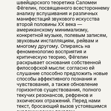
швейцарского теоретика Саломеи
Фёгелин, посвященного всестороннему
анализу вслушивания и различных
манифестаций звукового искусства
второй половины XX века —
американскому минимализму,
конкретной музыке, полевым записям,
звуковым инсталляциям, рейвам и
многому другому. Опираясь на
Этой книги временно
феноменологию восприятия и
нет в продаже.
Подписка на рассылку
критическую теорию, Фёгелин
раскрывает основания собственной
философской мысли: согласно ей
Вы можете подписаться на
Раз в неделю мы отправляем рассылку
слушание способно предложить новые
уведомления, и при поступлении книги
о книгах и событиях «НЛО».
на склад получить письмо на указанный
способы аффективного познания и
За подписку дарим промокод на
электронный адрес.
чувствования, а также обновление
Эта книга
скидку 15%
горизонтов cуществования, полного
не предназначена для
текучих резонансов, рефренов и
несовершеннолетних
эхоических отражений. Перед нами
текст, бросающий вызов устоявшимся
Скажите, пожалуйста,