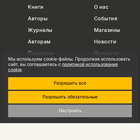
Книги
О нас
Авторы
События
Журналы
Магазины
Авторам
Новости
Подкасты
Контакты
Мы используем cookie-файлы. Продолжая использовать
Вопросы и ответы
сайт, вы соглашаетесь с
политикой использования
cookie
.
Разрешить все
+7 (495) 229-91-03
Разрешить обязательные
info@nlobooks.ru
Настроить
© Новое литературное обозрение. 2026
правила продажи товаров