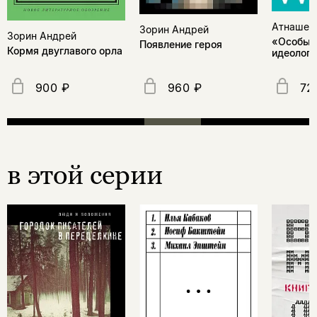
Атнашев 
Зорин Андрей
Зорин Андрей
«Особый 
Появление героя
Кормя двуглавого орла
идеологи
900 ₽
960 ₽
72
в этой серии