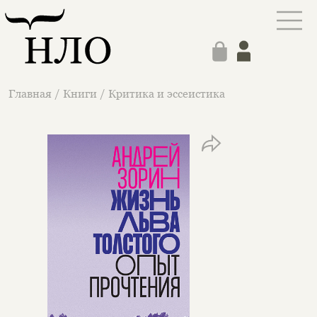
Главная
/
Книги
/
Критика и эссеистика