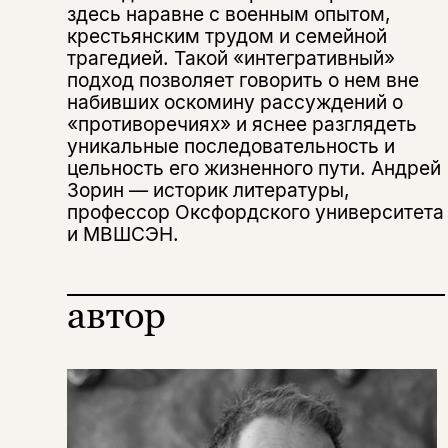
Этой книги временно
здесь наравне с военным опытом,
нет в продаже.
Подписка на рассылку
крестьянским трудом и семейной
трагедией. Такой «интегративный»
подход позволяет говорить о нем вне
Вы можете подписаться на
Раз в неделю мы отправляем рассылку
уведомления, и при поступлении книги
о книгах и событиях «НЛО».
набивших оскомину рассуждений о
на склад получить письмо на указанный
«противоречиях» и яснее разглядеть
За подписку дарим промокод на
электронный адрес.
уникальные последовательность и
Эта книга
скидку 15%
цельность его жизненного пути. Андрей
не предназначена для
Зорин ― историк литературы,
несовершеннолетних
профессор Оксфордского университета
и МВШСЭН.
Скажите, пожалуйста,
Я соглашаюсь с
Политикой конфиденциальности
вам уже исполнилось 18 лет?
Я соглашаюсь с
Политикой конфиденциальности
автор
подписаться
да
подписаться
Поделиться
нет, вернуться назад