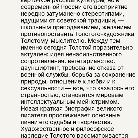
карточкой русской культуры, но в
современной России его восприятие
нередко затуманено стереотипами,
идущими от советской традиции, —
школьным преподаванием, желанием
противопоставить Толстого-художника
Толстому-мыслителю. Между тем
именно сегодня Толстой поразительно
актуален: идея ненасильственного
сопротивления, вегетарианство,
дауншифтинг, требование отказа от
военной службы, борьба за сохранение
природы, отношение к любви и к
сексуальности ― все, что казалось его
странностью, становится мировым
интеллектуальным мейнстримом.
Новая краткая биография великого
писателя прослеживает основные
линии его судьбы и творчества.
Художественное и философское
наследие Толстого рассматривается