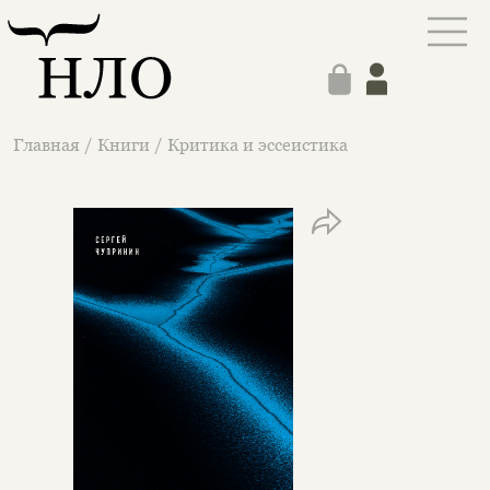
Главная
/
Книги
/
Критика и эссеистика