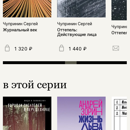
Чупринин Сергей
Чупринин Сергей
Чупринин
Оттепель:
Журнальный век
Оттепел
Действующие лица
1 320 ₽
1 440 ₽
в этой серии