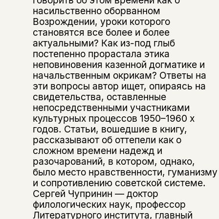
насильственно оборванном
Возрождении, уроки которого
становятся все более и более
актуальными? Как из-под глыб
постепенно прорастала этика
неповиновения казенной догматике и
начальственным окрикам? Ответы на
эти вопросы автор ищет, опираясь на
свидетельства, оставленные
непосредственными участниками
культурных процессов 1950–1960 х
годов. Статьи, вошедшие в книгу,
рассказывают об оттепели как о
Этой книги временно
сложном времени надежд и
разочарований, в котором, однако,
нет в продаже.
Подписка на рассылку
было место нравственности, гуманизму
и сопротивлению советской системе.
Вы можете подписаться на
Раз в неделю мы отправляем рассылку
Сергей Чупринин — доктор
уведомления, и при поступлении книги
о книгах и событиях «НЛО».
филологических наук, профессор
на склад получить письмо на указанный
Литературного института, главный
За подписку дарим промокод на
электронный адрес.