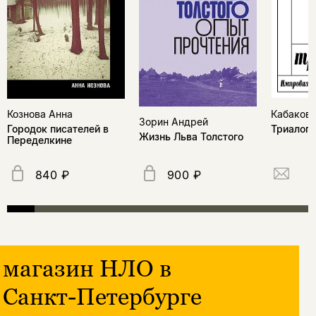
Кознова Анна
Кабаков 
Зорин Андрей
Городок писателей в
Триалоги
Жизнь Льва Толстого
Переделкине
840 ₽
900 ₽
магазин НЛО в
Санкт-Петербурге