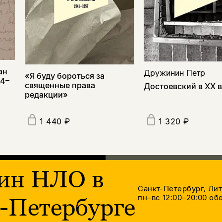
ан
Дружинин Петр
«Я буду бороться за
44–
священные права
Достоевский в ХХ 
редакции»
1 440 ₽
1 320 ₽
ин НЛО в
Санкт-Петербург, Ли
пн–вс 12:00–20:00
обе
-Петербурге