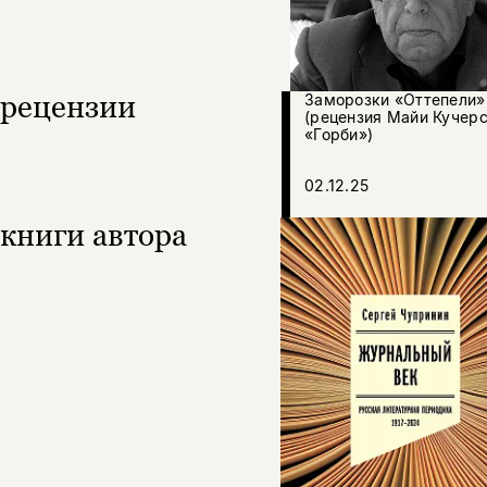
рецензии
Заморозки «Оттепели»
(рецензия Майи Кучерс
«Горби»)
02.12.25
книги автора