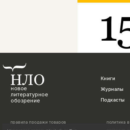
1
Книги
новое
Журналы
литературное
Подкасты
обозрение
правила продажи товаров
политика 
политика использования cookie
согласие 