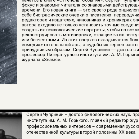
фокус и знакомит читателя со знаковыми действующ
времени. Его новая книга — это своего рода энцикло
себе биографические очерки о писателях, переводчик
редакторах и издателях, чиновниках и хроникерах эп
автора входило не только установить точные сведения
создать их психологические портреты, чтобы по воз
реконструировать мотивировки, стоящие за их пост
или бесчестными. Из этих очерков складывается бол
комедия» оттепельной эры, а судьбы их героев част
причудливым образом. Сергей Чупринин — доктор фи
профессор Литературного института им. А. М. Горько
журнала «Знамя».
Сергей Чупринин – доктор филологических наук, п
института им. А. М. Горького, главный редактор жур
профессиональных интересов – современная русска
отечественной культуры второй половины XX века.