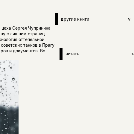
другие книги
v
 цеха Сергея Чупринина
ячу с лишним страниц
ронология оттепельной
а советских танков в Прагу
аров и документов. Во
читать
>