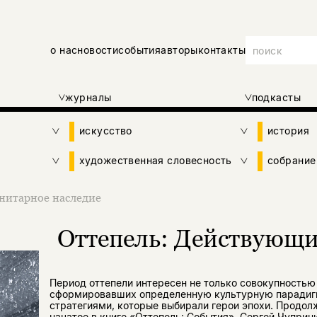
о нас
новости
события
авторы
контакты
журналы
подкасты
искусство
история
художественная словесность
собрание
нитарное наследие
Оттепель: Действующи
Период оттепели интересен не только совокупностью
сформировавших определенную культурную парадигм
стратегиями, которые выбирали герои эпохи. Продол
начатое в книге «Оттепель: События», Сергей Чуприн