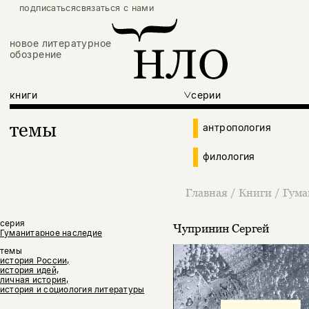
подписаться
связаться с нами
новое литературное
обозрение
книги
серии
темы
антропология
филология
Главная
/
Книги
/
Гума
серия
Чупринин Сергей
Гуманитарное наследие
темы
история России,
история идей,
личная история,
история и социология литературы