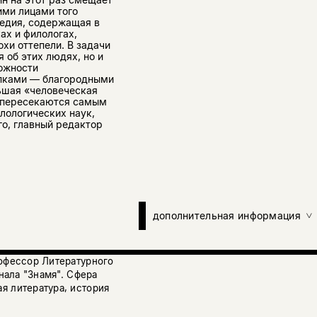
ими лицами того
педия, содержащая в
ах и филологах,
охи оттепели. В задачи
 об этих людях, но и
можности
упками — благородными
ьшая «человеческая
о пересекаются самым
лологических наук,
го, главный редактор
дополнительная информация
рофессор Литературного
нала "Знамя". Сфера
я литература, история