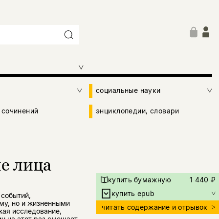
социальные науки
 сочинений
энциклопедии, словари
е лица
купить бумажную
1 440 ₽
купить epub
 событий,
у, но и жизненными
читать содержание и отрывок
жая исследование,
ин на этот раз смещает