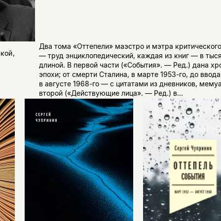
Два тома «Оттепели» маэстро и мэтра критического
кой,
— труд энциклопедический, каждая из книг — в тыс
длиной. В первой части («События». — Ред.) дана х
эпохи; от смерти Сталина, в марте 1953-го, до ввод
в августе 1968-го — с цитатами из дневников, мему
второй («Действующие лица». — Ред.) в...