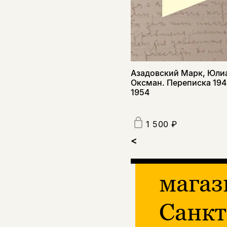
Азадовский Марк, Юли
Оксман. Переписка 19
1954
1 500 ₽
<
магаз
Санкт