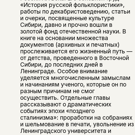
«История русской фольклористики»,
работы по декабристоведению, статьи
и очерки, посвященные культуре
Сибири, давно и прочно вошли в
золотой фонд отечественной науки. В
книге на основании множества
документов (архивных и печатных)
прослеживается его жизненный путь —
от детства, проведенного в Восточной
Сибири, до последних дней в
Ленинграде. Особое внимание
Этой книги временно
уделяется многочисленным замыслам
и начинаниям ученого, которые он по
нет в продаже.
Подписка на рассылку
разным причинам не смог
осуществить. Отдельные главы
Вы можете подписаться на
Раз в неделю мы отправляем рассылку
рассказывают о драматических
уведомления, и при поступлении книги
о книгах и событиях «НЛО».
событиях эпохи «позднего
на склад получить письмо на указанный
За подписку дарим промокод на
электронный адрес.
сталинизма»: проработки на собраниях
Эта книга
скидку 15%
и шельмование в печати, увольнение из
не предназначена для
Ленинградского университета и