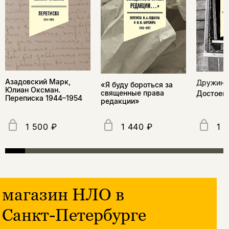
Азадовский Марк,
Дружини
«Я буду бороться за
Юлиан Оксман.
священные права
Достоевс
Переписка 1944–1954
редакции»
1 500 ₽
1 440 ₽
1 
магазин НЛО в
Санкт-Петербурге