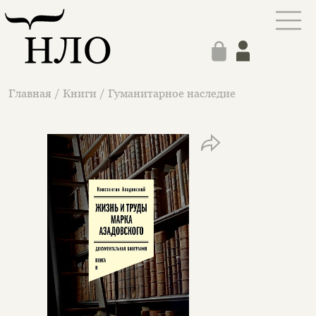
Главная
/
Книги
/
Гуманитарное наследие