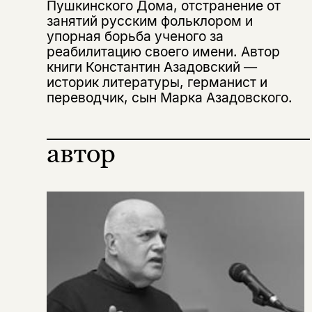
несовершеннолетних
Пушкинского Дома, отстранение от
занятий русским фольклором и
упорная борьба ученого за
Скажите, пожалуйста,
Я соглашаюсь с
Политикой конфиденциальности
реабилитацию своего имени. Автор
вам уже исполнилось 18 лет?
Я соглашаюсь с
Политикой конфиденциальности
книги Константин Азадовский —
историк литературы, германист и
подписаться
переводчик, сын Марка Азадовского.
да
подписаться
Поделиться
нет, вернуться назад
автор
Копировать
Вконтакте
Телеграм
Дзен
ссылку