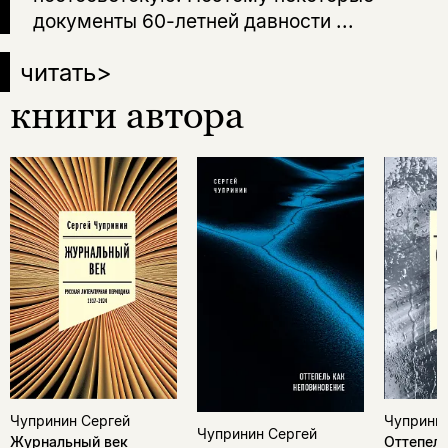
документы 60-летней давности ...
читать
>
книги автора
Чупринин
Чупринин Сергей
Чупринин Сергей
Оттепель
Журнальный век