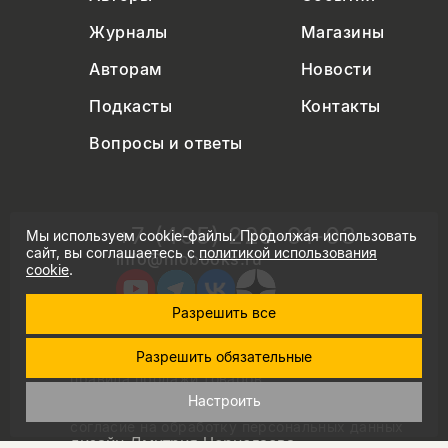
Журналы
Магазины
Авторам
Новости
Подкасты
Контакты
Вопросы и ответы
+7 (495) 229-91-03
Мы используем cookie-файлы. Продолжая использовать
сайт, вы соглашаетесь с
политикой использования
info@nlobooks.ru
cookie
.
Разрешить все
Разрешить обязательные
© Новое литературное обозрение. 2026
правила продажи товаров
политика в области персональных данных
Настроить
политика использования cookie
согласие на обработку персональных данных
дизайн Дмитрия Черногаева