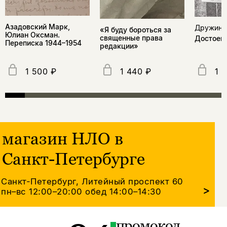
Азадовский Марк,
Дружини
«Я буду бороться за
Юлиан Оксман.
священные права
Достоевс
Переписка 1944–1954
редакции»
1 500 ₽
1 440 ₽
1 
магазин НЛО в
Санкт-Петербурге
Санкт-Петербург, Литейный проспект 60
>
пн–вс 12:00–20:00
обед 14:00–14:30
промокод