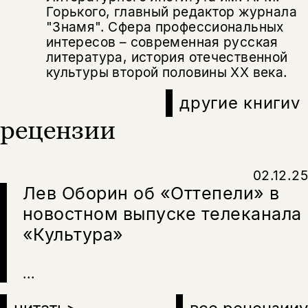
несовершеннолетних
Горького, главный редактор журнала
"Знамя". Сфера профессиональных
Скажите, пожалуйста,
интересов – современная русская
Я соглашаюсь с
Политикой конфиденциальности
вам уже исполнилось 18 лет?
Я соглашаюсь с
Политикой конфиденциальности
литература, история отечественной
культуры второй половины XX века.
подписаться
да
подписаться
другие книги
v
Поделиться
рецензии
нет, вернуться назад
02.12.25
Копировать
Вконтакте
Телеграм
Дзен
ссылку
Лев Оборин об «Оттепели» в
новостном выпуске телеканала
«Культура»
...