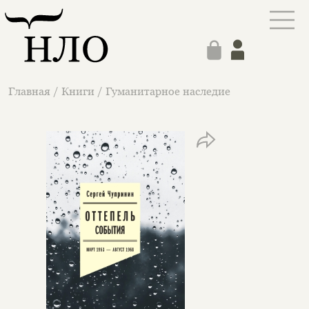
Главная
/
Книги
/
Гуманитарное наследие