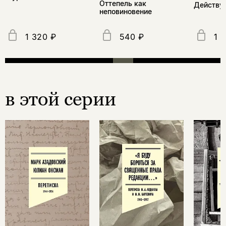
Оттепель как
Действу
неповиновение
1 320 ₽
540 ₽
1 
в этой серии