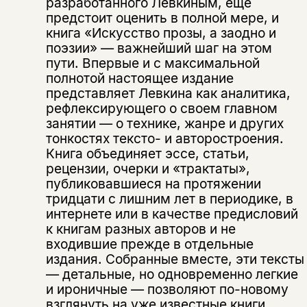
разработанного Левкиным, еще
предстоит оценить в полной мере, и
книга «Искусство прозы, а заодно и
поэзии» — важнейший шаг на этом
пути. Впервые и с максимальной
полнотой настоящее издание
представляет Левкина как аналитика,
рефлексирующего о своем главном
занятии — о технике, жанре и других
тонкостях тексто- и авторостроения.
Книга объединяет эссе, статьи,
рецензии, очерки и «трактаты»,
публиковавшиеся на протяжении
тридцати с лишним лет в периодике, в
интернете или в качестве предисловий
к книгам разных авторов и не
входившие прежде в отдельные
Этой книги временно
издания. Собранные вместе, эти тексты
нет в продаже.
Подписка на рассылку
— детальные, но одновременно легкие
и ироничные — позволяют по-новому
взглянуть на уже известные книги
Вы можете подписаться на
Раз в неделю мы отправляем рассылку