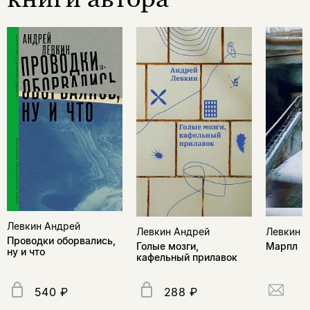
Левкин Андрей
Левкин Андрей
Левкин 
Проводки оборвались,
Голые мозги,
Марпл
ну и что
кафельный прилавок
540 ₽
288 ₽