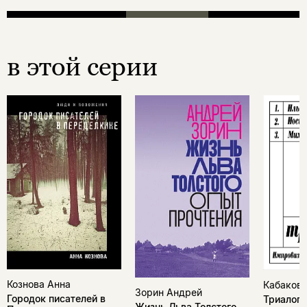
в этой серии
Кознова Анна
Кабаков 
Зорин Андрей
Городок писателей в
Триалоги
Жизнь Льва Толстого