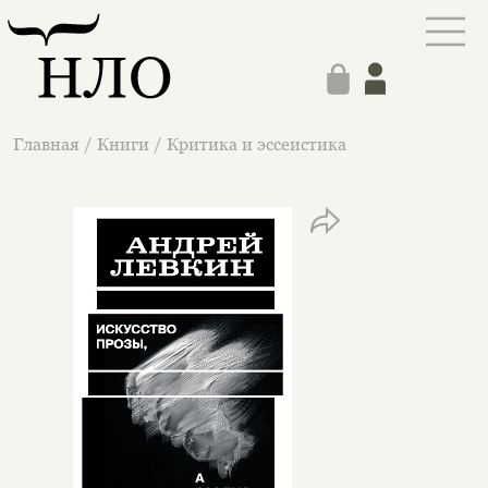
Главная
/
Книги
/
Критика и эссеистика