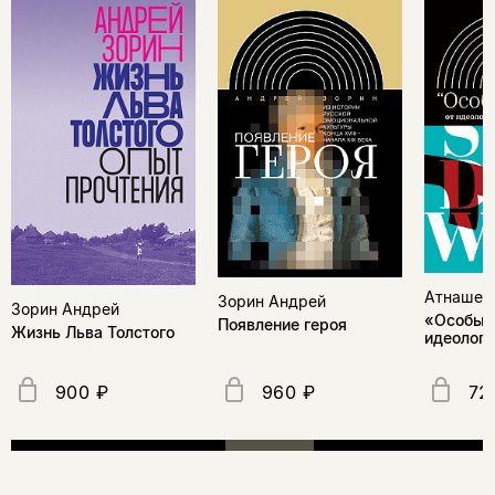
Атнашев 
Зорин Андрей
Зорин Андрей
«Особый 
Появление героя
Жизнь Льва Толстого
идеологи
900 ₽
960 ₽
72