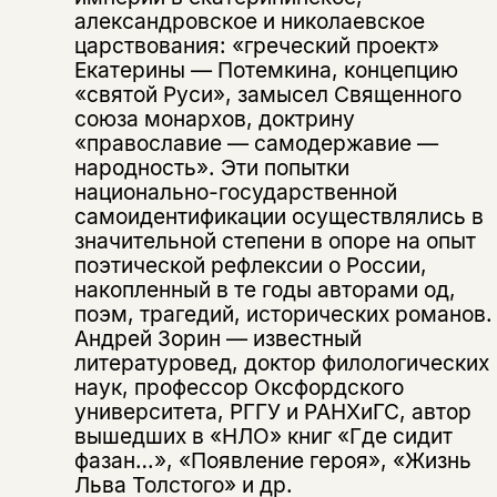
александровское и николаевское
царствования: «греческий проект»
Екатерины — Потемкина, концепцию
«святой Руси», замысел Священного
союза монархов, доктрину
«православие — самодержавие —
народность». Эти попытки
национально-государственной
самоидентификации осуществлялись в
значительной степени в опоре на опыт
поэтической рефлексии о России,
накопленный в те годы авторами од,
поэм, трагедий, исторических романов.
Андрей Зорин — известный
литературовед, доктор филологических
Этой книги временно
наук, профессор Оксфордского
нет в продаже.
Подписка на рассылку
университета, РГГУ и РАНХиГС, автор
вышедших в «НЛО» книг «Где сидит
Вы можете подписаться на
Раз в неделю мы отправляем рассылку
фазан…», «Появление героя», «Жизнь
уведомления, и при поступлении книги
о книгах и событиях «НЛО».
Льва Толстого» и др.