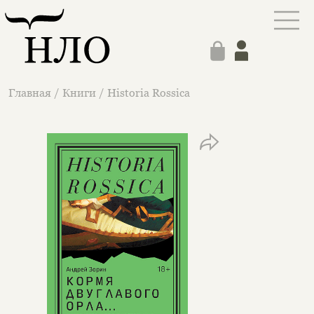
Главная
/
Книги
/
Historia Rossica