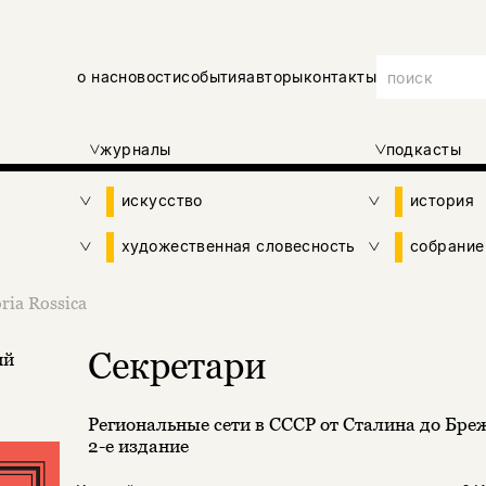
о нас
новости
события
авторы
контакты
журналы
подкасты
искусство
история
художественная словесность
собрание
ria Rossica
Секретари
ий
Региональные сети в СССР от Сталина до Бре
2-е издание