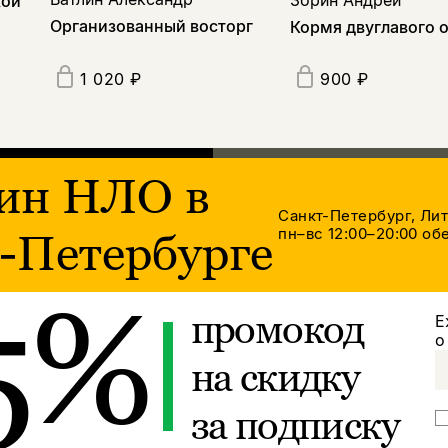
кой
Организованный восторг
Кормя двуглавого 
1 020 ₽
900 ₽
ин НЛО в
Санкт-Петербург, Ли
пн–вс 12:00–20:00
обе
-Петербурге
5%
промокод
Е
о
на скидку
за подписку