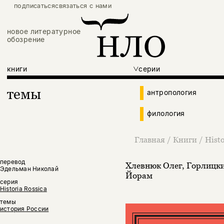
подписаться
связаться с нами
новое литературное
обозрение
книги
серии
темы
антропология
филология
Главная
/
Книги
/
Histo
перевод
Хлевнюк Олег
,
Горлицк
Эдельман Николай
Йорам
серия
Historia Rossica
темы
история России