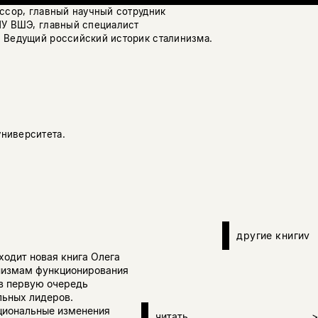
ессор, главный научный сотрудник
ИУ ВШЭ, главный специалист
 Ведущий российский историк сталинизма.
ниверситета.
другие книги
v
ходит новая книга Олега
низмам функционирования
 в первую очередь
льных лидеров.
уциональные изменения
читать
>