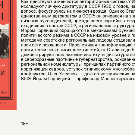
Как действуют и меняются авторитарные системы? И
исследуют личную диктатуру в СССР 1930 х годов, ча
вопрос, фокусируясь на личности вождя. Однако Стал
единственным автократом в СССР: он опирался на зн
низовых руководителей, прежде всего партийных сек
входивших в состав СССР, и региональных структура
Йорам Горлицкий обращаются к механизмам функци
политического режима в СССР на низовом уровне и п
методами советские региональные лидеры создавали
свои сети лояльности. Прослеживая трансформацию э
протяжении нескольких десятилетий, от Сталина до Б
демонстрируют, как низовые институты диктатуры п
в своеобразные партийные губернаторства, основанн
региональной номенклатуры, принципах партийного с
коренизации кадров, уступок этническому многообр
конфликтов. Олег Хлевнюк — доктор исторических н
ВШЭ. Йорам Горлицкий — профессор Манчестерского
18+