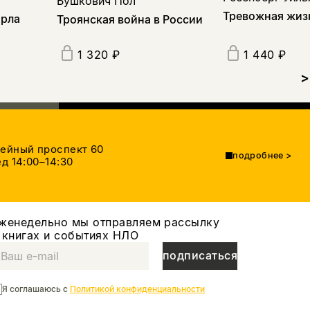
Бушкович Пол
Тревожная жиз
орла
Троянская война в России
1 320 ₽
1 440 ₽
>
тейный проспект 60
подробнее
>
д 14:00–14:30
женедельно мы отправляем рассылку
 книгах и событиях НЛО
подписаться
Я соглашаюсь с
Политикой конфиденциальности