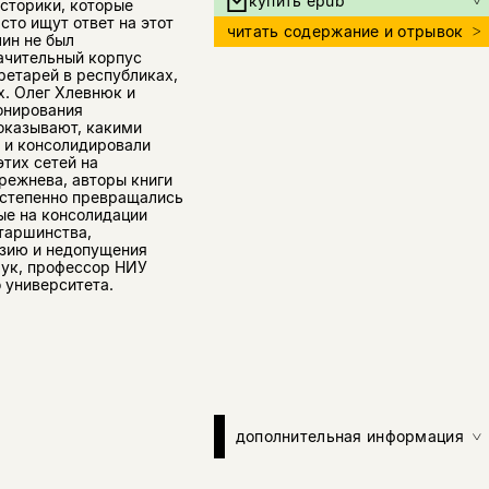
купить epub
сторики, которые
сто ищут ответ на этот
читать содержание и отрывок
ин не был
ачительный корпус
ретарей в республиках,
х. Олег Хлевнюк и
онирования
оказывают, какими
 и консолидировали
тих сетей на
режнева, авторы книги
остепенно превращались
ые на консолидации
таршинства,
азию и недопущения
аук, профессор НИУ
 университета.
дополнительная информация