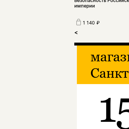
Безопасность Российс
империи
1 140 ₽
<
магаз
Санкт
1