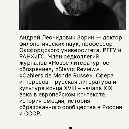
нет в продаже.
Подписка на рассылку
Вы можете подписаться на
Раз в неделю мы отправляем рассылку
уведомления, и при поступлении книги
о книгах и событиях «НЛО».
на склад получить письмо на указанный
За подписку дарим промокод на
электронный адрес.
Эта книга
скидку 15%
Андрей Леонидович Зорин — доктор
филологических наук, профессор
не предназначена для
Оксфордского университета, РГГУ и
несовершеннолетних
РАНХиГС. Член редколлегий
журналов «Новое литературное
Скажите, пожалуйста,
обозрение», «Slavic Review»,
Я соглашаюсь с
Политикой конфиденциальности
вам уже исполнилось 18 лет?
Я соглашаюсь с
Политикой конфиденциальности
«Cahiers de Monde Russe». Сфера
интересов – русская литература и
культура конца XVIII – начала XIX
подписаться
да
подписаться
века в европейском контексте,
Поделиться
история эмоций, история
нет, вернуться назад
образованного сообщества в России
и СССР.
Копировать
Вконтакте
Телеграм
Дзен
ссылку