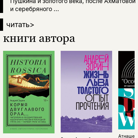
Пушкина и золотого века, после Ахматовой
и серебряного ...
читать
>
книги автора
Атнашев 