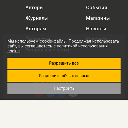
Авторы
События
Журналы
Магазины
Авторам
Новости
Подкасты
Контакты
Мы используем cookie-файлы. Продолжая использовать
сайт, вы соглашаетесь с
политикой использования
Вопросы и ответы
cookie
.
Разрешить все
+7 (495) 229-91-03
Разрешить обязательные
info@nlobooks.ru
Настроить
© Новое литературное обозрение. 2026
правила продажи товаров
политика в области персональных данных
политика использования cookie