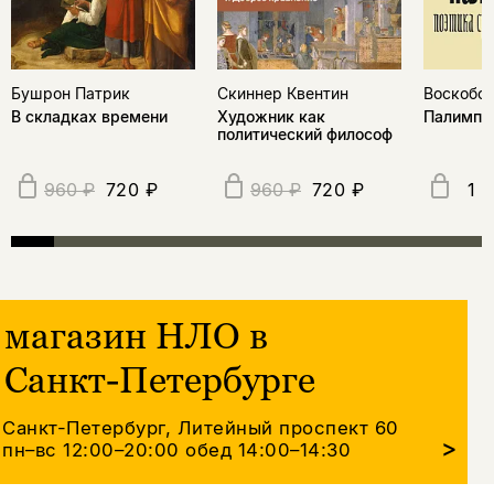
Бушрон Патрик
Скиннер Квентин
Воскобой
В складках времени
Художник как
Палимпс
политический философ
720 ₽
720 ₽
1 
960 ₽
960 ₽
магазин НЛО в
Санкт-Петербурге
Санкт-Петербург, Литейный проспект 60
>
пн–вс 12:00–20:00
обед 14:00–14:30