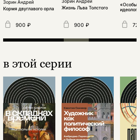
Зорин Андрей
Зорин Андрей
«Особый 
Жизнь Льва Толстого
Кормя двуглавого орла
идеологи
900 ₽
900 ₽
72
в этой серии