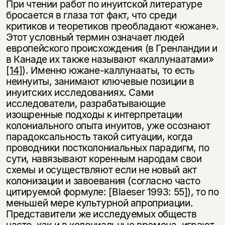
При чтении работ по инуитской литературе
бросается в глаза тот факт, что среди
критиков и теоретиков преобладают «южане».
Этот условный термин означает людей
европейского происхождения (в Гренландии и
в Канаде их также называют «каллунаатами»
[14]
). Именно южане-каллунааты, то есть
неинуиты, занимают ключевые позиции в
инуитских исследованиях. Сами
исследователи, разрабатывающие
изощренные подходы к интерпретации
колониального опыта инуитов, уже осознают
парадоксальность такой ситуации, когда
проводники постколониальных парадигм, по
сути, навязывают коренным народам свои
схемы и осуществляют если не новый акт
колонизации и завоевания (согласно часто
цитируемой формуле: [Blaeser 1993: 55]), то по
меньшей мере культурной апроприации.
Представители же исследуемых обществ