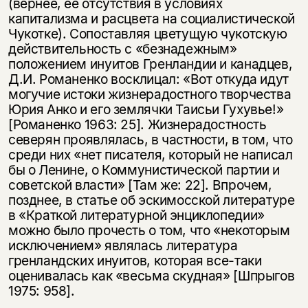
(вернее, ее отсутствия в условиях
капитализма и расцвета на социалистической
Чукотке). Сопоставляя цветущую чукотскую
действительность с «безнадежным»
положением инуитов Гренландии и канадцев,
Д.И. Романенко восклицал: «Вот откуда идут
могучие истоки жизнерадостного творчества
Юрия Анко и его землячки Таисьи Гухувье!»
[Романенко 1963: 25]. Жизнерадостность
северян проявлялась, в частности, в том, что
среди них «нет писателя, который не написал
бы о Ленине, о Коммунистической партии и
советской власти» [Там же: 22]. Впрочем,
позднее, в статье об эскимосской литературе
в «Краткой литературной энциклопедии»
можно было прочесть о том, что «некоторым
исключением» являлась литература
гренландских инуитов, которая все-таки
оценивалась как «весьма скудная» [Шпрыгов
1975: 958].