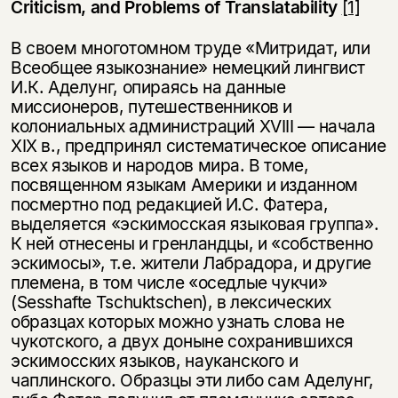
Criticism, and Problems of Translatability
[1]
В своем многотомном труде «Митридат, или
Всеобщее языкознание» немецкий лингвист
И.К. Аделунг, опираясь на данные
миссионеров, путешественников и
колониальных администраций XVIII — начала
XIX в., предпринял систематическое описание
всех языков и народов мира. В томе,
посвященном языкам Америки и изданном
посмертно под редакцией И.С. Фатера,
выделяется «эскимосская языковая группа».
К ней отнесены и гренландцы, и «собственно
эскимосы», т.е. жители Лабрадора, и другие
племена, в том числе «оседлые чукчи»
(Sesshafte Tschuktschen), в лексических
образцах которых можно узнать слова не
чукотского, а двух доныне сохранившихся
эскимосских языков, науканского и
чаплинского. Образцы эти либо сам Аделунг,