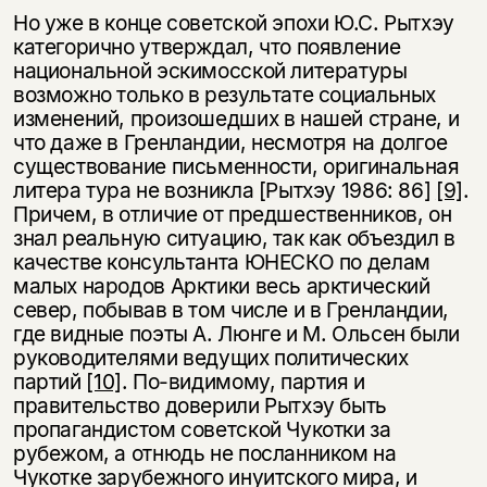
Но уже в конце советской эпохи Ю.С. Рытхэу
категорично утверждал, что появление
национальной эскимосской литературы
возможно только в результате социальных
изменений, произошедших в нашей стране, и
что даже в Гренландии, несмотря на долгое
существование письменности, оригинальная
литера тура не возникла [Рытхэу 1986: 86]
[9]
.
Причем, в отличие от предшественников, он
знал реальную ситуацию, так как объездил в
качестве консультанта ЮНЕСКО по делам
малых народов Арктики весь арктический
север, побывав в том числе и в Гренландии,
где видные поэты А. Люнге и М. Ольсен были
руководителями ведущих политических
партий
[10]
. По-видимому, партия и
правительство доверили Рытхэу быть
пропагандистом советской Чукотки за
рубежом, а отнюдь не посланником на
Чукотке зарубежного инуитского мира, и