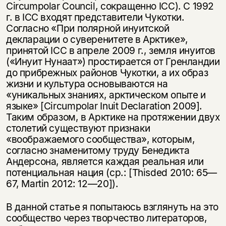
Circumpolar Council, сокращенно ICC). С 1992
г. в ICC входят представители Чукотки.
Согласно «При полярной инуитской
декларации о суверенитете в Арктике»,
принятой ICC в апреле 2009 г., земля инуитов
(«Инуит Нунаат») простирается от Гренландии
до прибрежных районов Чукотки, а их образ
жизни и культура основываются на
«уникальных знаниях, арктическом опыте и
языке» [Circumpolar Inuit Declaration 2009].
Таким образом, в Арктике на протяжении двух
столетий существуют признаки
«воображаемого сообщества», которым,
согласно знаменитому труду Бенедикта
Андерсона, является каждая реальная или
потенциальная нация (ср.: [Thisded 2010: 65—
67, Martin 2012: 12—20]).
В данной статье я попытаюсь взглянуть на это
сообщество через творчество литераторов,