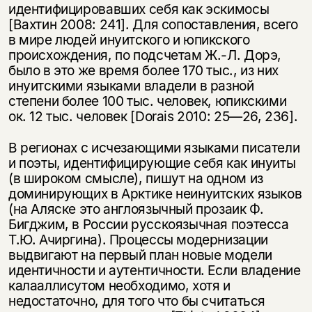
идентифицировавших себя как эскимосы
[Вахтин 2008: 241]. Для сопоставления, всего
в мире людей инуитского и юпикского
происхождения, по подсчетам Ж.-Л. Дорэ,
было в это же время более 170 тыс., из них
инуитскими языками владели в разной
степени более 100 тыс. человек, юпикскими
ок. 12 тыс. человек [Dorais 2010: 25—26, 236].
В регионах с исчезающими языками писатели
и поэты, идентифицирующие себя как инуиты
(в широком смысле), пишут на одном из
доминирующих в Арктике неинуитских языков
(на Аляске это англоязычный прозаик Ф.
Бигджим, в России русскоязычная поэтесса
Т.Ю. Ачиргина). Процессы модернизации
выдвигают на первый план новые модели
идентичности и аутентичности. Если владение
калааллисутом необходимо, хотя и
недостаточно, для того что бы считаться