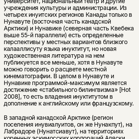
университет, национальный театр и другие
учреждения культуры и администрации. Из
четырех инуитских регионов Канады только в
Нунавуте (восточная часть канадской
Арктики) и Нунавике (северная часть Квебека
выше 55-й параллели) есть определенные
перспективы у местных вариантов близкого
калааллисуту языка инуктитут, но новая
художественная литература на нем
публикуется все меньше, хотя в Нунавуте
можно говорить о расцвете местной
кинематографии. В целом в Нунавуте и
Нунавике программой-максимум является
достижение «стабильного билингвизма» [Hot
2008], то есть владения инуктитутом в
дополнение к английскому или французскому.
В западной канадской Арктике (регион
поселения инувиалуитов, он же Нунакпут), на
Лабрадоре (Нунатсиавут), на территориях
коренных эскимосских корпораций Аляски,