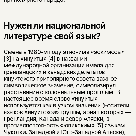
Нужен ли национальной
литературе свой язык?
Смена в 1980-м году этнонима «эскимосы»
[3]
на «инуиты»
[4]
в названии
международной организации имела для
гренландских и канадских делегатов
Инуитского приполярного совета важное
символическое значение, символизируя
расставание с колониальным прошлым. В
настоящее время слово «инуиты»
используется как в узком значении (носители
языков «инуитской» группы, ареал которых —
Гренландия, Канада и север Аляски, в
противоположность «юпикским»
[5]
языкам
Чукотки, Западной и Юго-Западной Аляски),