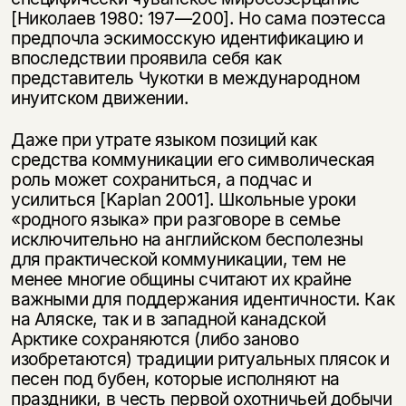
несовершеннолетних
[Николаев 1980: 197—200]. Но сама поэтесса
предпочла эскимосскую идентификацию и
Скажите, пожалуйста,
впоследствии проявила себя как
Я соглашаюсь с
Политикой конфиденциальности
вам уже исполнилось 18 лет?
Я соглашаюсь с
Политикой конфиденциальности
представитель Чукотки в международном
инуитском движении.
подписаться
да
подписаться
Даже при утрате языком позиций как
средства коммуникации его символическая
нет, вернуться назад
роль может сохраниться, а подчас и
усилиться [Kaplan 2001]. Школьные уроки
«родного языка» при разговоре в семье
исключительно на английском бесполезны
для практической коммуникации, тем не
менее многие общины считают их крайне
важными для поддержания идентичности. Как
на Аляске, так и в западной канадской
Арктике сохраняются (либо заново
изобретаются) традиции ритуальных плясок и
песен под бубен, которые исполняют на
праздники, в честь первой охотничьей добычи