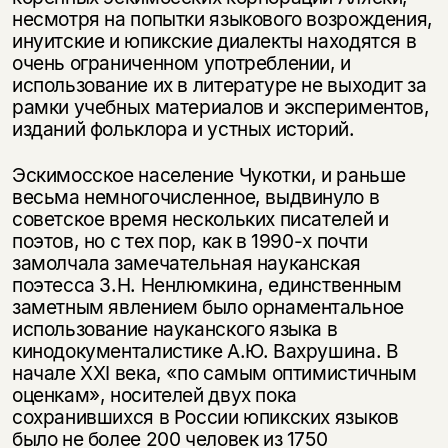
несмотря на попытки языкового возрождения,
инуитские и юпикские диалекты находятся в
очень ограниченном употреблении, и
использование их в литературе не выходит за
рамки учебных материалов и экспериментов,
изданий фольклора и устных историй.
Эскимосское население Чукотки, и раньше
весьма немногочисленное, выдвинуло в
советское время нескольких писателей и
поэтов, но с тех пор, как в 1990-х почти
замолчала замечательная науканская
поэтесса З.Н. Ненлюмкина, единственным
заметным явлением было орнаментальное
использование науканского языка в
кинодокументалистике А.Ю. Вахрушина. В
начале XXI века, «по самым оптимистичным
оценкам», носителей двух пока
сохранившихся в России юпикских языков
было не более 200 человек из 1750