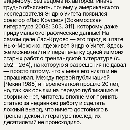
видимому, без ведома их авторов. Иначе
трудно объяснить, почему у американского
исследователя Эндрю Уигета появился
соавтор «Лас Крусес» [Эскимосская
литература 2008: 303, 311], которому даже
придуманы биографические данные! На
самом деле Лас-Крусес — это город в штате
Нью-Мексико, где живет Эндрю Уигет. Здесь
же можно найти и перепечатку одной из моих
старых работ о гренландской литературе (с.
252—264), на которую я разрешения не давал
— просто потому, что у меня его никто и не
спрашивал. Между первой публикацией
[Чекин 1988] и перепечаткой прошло 20 лет,
но, так как ссылки на первую публикацию в
сборнике нет, читатель вполне мог принять
статью за недавнюю работу и сделать
ложный вывод, что ничего достойного в
гренландской литературе последних
десятилетий не происходило.