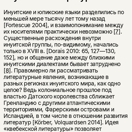
Инуитские и юпикские языки разделились по
меньшей мере тысячу лет тому назад
[Fortescue 2004], и взаимопонимание между
их носителями практически невозможно
[7]
.
Существенные расхождения внутри
инуитской группы, по-видимому, начались
только в XVIII в. [Dorais 2010: 65, 127—130,
152], но и общение даже между близкими
инуитскими диалектами бывает затруднено
[8]
. Правомерно ли рассматривать
литературные явления, возникающие в
разных регионах инуитского мира, как одно
целое? Ведь колониальное прошлое под
властью Датского королевства сближает
Гренландию с другими атлантическими
территориями, Фарерскими островами и
Исландией, в том числе в отношении развития
литератур [Körber, Volquardsen 2014]. Идея
«квебекской литературы» позволяет