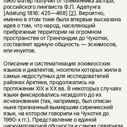
либо Фатер получил от племянника автора,
российского лингвиста Ф.П. Аделунга
[Adelung 1816: 425—468]
[2]
. Вероятно,
именно в этом томе была впервые высказана
идея о том, что народ, населяющий
прибрежные территории на огромном
пространстве от Гренландии до Чукотки,
составляет единую общность — эскимосов,
или инуитов.
Описание и систематизация эскимосских
языков и диалектов, носители которых жили в
самых недоступных для исследователей
районах Арктики, продолжались на
протяжении XIX и XX вв. В некоторых случаях
языки фиксировались незадолго до их
исчезновения (так, например, был описан
ныне признанный вымершим сиреникский
язык, на котором говорили на Чукотке до
1990-х гг.). Представление о единой
циркумполярной общности и самом северном