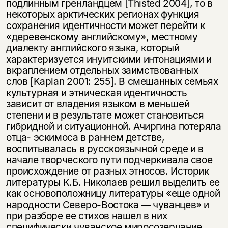
подлинным гренландцем [Thisted 2004], то в
некоторых арктических регионах функция
сохранения идентичности может перейти к
«деревенскому английскому», местному
диалекту английского языка, который
характеризуется инуитскими интонациями и
вкраплением отдельных заимствованных
слов [Kaplan 2001: 255]. В смешанных семьях
культурная и этническая идентичность
зависит от владения языком в меньшей
степени и в результате может становиться
Этой книги временно
гибридной и ситуационной. Ачиргина потеряла
отца- эскимоса в раннем детстве,
нет в продаже.
Подписка на рассылку
воспитывалась в русскоязычной среде и в
начале творческого пути подчеркивала свое
Вы можете подписаться на
Раз в неделю мы отправляем рассылку
происхождение от разных этносов. Историк
уведомления, и при поступлении книги
о книгах и событиях «НЛО».
литературы К.Б. Николаев решил выделить ее
на склад получить письмо на указанный
как основоположницу литературы «еще одной
За подписку дарим промокод на
электронный адрес.
Эта книга
скидку 15%
народности Северо-Востока — чуванцев» и
при разборе ее стихов нашел в них
не предназначена для
специфически чуванское миросозерцание