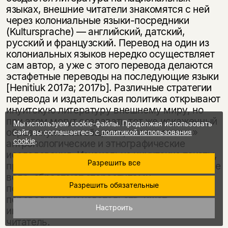
языках, внешние читатели знакомятся с ней
через колониальные языки-посредники
(Kultursprache) — английский, датский,
русский и французский. Перевод на один из
колониальных языков нередко осуществляет
сам автор, а уже с этого перевода делаются
эстафетные переводы на последующие языки
[Henitiuk 2017a; 2017b]. Различные стратегии
перевода и издательская политика открывают
инуитскую литературу внешнему миру, но
при этом могут создавать тот же искаженный
Мы используем cookie-файлы. Продолжая использовать
образ инуитских обществ, что и «южные»
сайт, вы соглашаетесь с
политикой использования
cookie
.
антропологические и этнографические
исследования. Изначально инуитские тексты,
Разрешить все
пройдя через один или несколько языков пере
вода, обрастают стереотипами,
Разрешить обязательные
подтверждения которых, по мнению
переводчиков и издательств, ищет
Настроить
интересующийся Арктикой иноязычный
читатель.