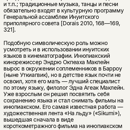
и т.п.; традиционные музыка, танцы и песни
обязательно входят в культурную программу
Генеральной ассамблеи Инуитского
приполярного совета [Dorais 2010, 168—169,
321].
Подобную символическую роль можно
усмотреть и в использовании инуитских
языков в кинематографии. Инюпиакский
кинорежиссер Эндрю Окпеаха Маклейн
вырос в окружении соплеменников в Барроу
(ныне Уткиагвик), но в детстве язык почти не
освоил, хотя его мать — лучший специалист
по этому языку, филолог Эдна Агеак Маклейн.
Уже взрослым он решил посвятить себя
сохранению языка и стал снимать фильмы на
инюпиакском. Его самая известная работа —
художественная лента «На льду» («Sikumi»),
вышедшая сначала в виде
короткометражного фильма на инюпиакском