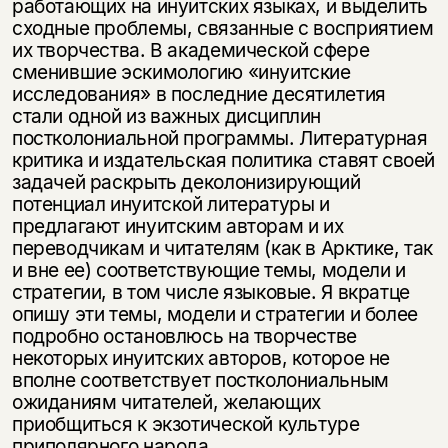
работающих на инуитских языках, и выделить
сходные проблемы, связанные с восприятием
их творчества. В академической сфере
сменившие эскимологию «инуитские
исследования» в последние десятилетия
стали одной из важных дисциплин
постколониальной программы. Литературная
критика и издательская политика ставят своей
задачей раскрыть деколонизирующий
потенциал инуитской литературы и
предлагают инуитским авторам и их
переводчикам и читателям (как в Арктике, так
и вне ее) соответствующие темы, модели и
стратегии, в том числе языковые. Я вкратце
опишу эти темы, модели и стратегии и более
подробно остановлюсь на творчестве
некоторых инуитских авторов, которое не
вполне соответствует постколониальным
ожиданиям читателей, желающих
приобщиться к экзотической культуре
приполярного народа.