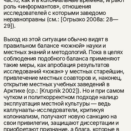
часто, как и в колониальные времена, играют
роль «информантов», отношения
исследователей с которыми заведомо
неравноправны (см.: [Огрызко 2008а: 28—
29]).
Выход из этой ситуации обычно видят в
правильном балансе «южной» науки и
местных знаний и методологий. Пока в целях
соблюдения подобного баланса применяют
такие меры, как апробация результатов
исследований «южан» у местных старейшин,
привлечение местных соавторов и, наконец,
открытие местных учебных заведений в
Арктике (ср.: [Krupnik 2002]). Но и при самом
чутком и политкорректном подходе налицо
эксплуатация местной культуры — ведь
каллунааты-исследователи, критикуя
колониализм, получают новую санкцию на
свои привилегии, защищают диссертации и
приобретают признание, а блага, которые в