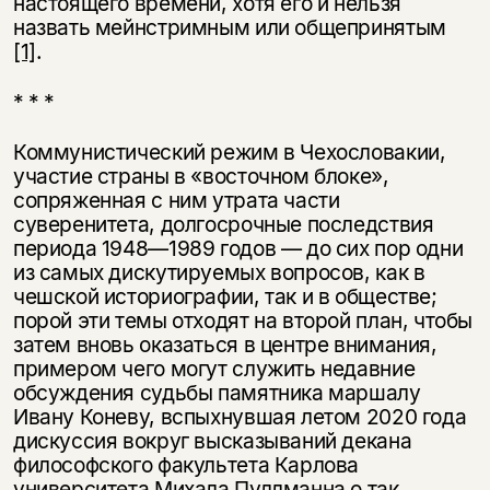
настоящего времени, хотя его и нельзя
назвать мейнстримным или общепринятым
[1]
.
* * *
Коммунистический режим в Чехословакии,
участие страны в «восточном блоке»,
сопряженная с ним утрата части
суверенитета, долгосрочные последствия
периода 1948—1989 годов — до сих пор одни
из самых дискутируемых вопросов, как в
чешской историографии, так и в обществе;
порой эти темы отходят на второй план, чтобы
затем вновь оказаться в центре внимания,
примером чего могут служить недавние
обсуждения судьбы памятника маршалу
Ивану Коневу, вспыхнувшая летом 2020 года
дискуссия вокруг высказываний декана
философского факультета Карлова
университета Михала Пуллманна о так