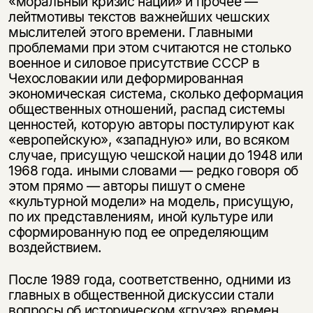
«моральный кризис нации» и прочее —
несовершеннолетних
лейтмотивы текстов важнейших чешских
мыслителей этого времени. Главными
Скажите, пожалуйста,
Я соглашаюсь с
Политикой конфиденциальности
проблемами при этом считаются не столько
вам уже исполнилось 18 лет?
Я соглашаюсь с
Политикой конфиденциальности
военное и силовое присутствие СССР в
Чехословакии или деформированная
подписаться
экономическая система, сколько деформация
да
подписаться
общественных отношений, распад системы
ценностей, которую авторы постулируют как
нет, вернуться назад
«европейскую», «западную» или, во всяком
случае, присущую чешской нации до 1948 или
1968 года. иными словами — редко говоря об
этом прямо — авторы пишут о смене
«культурной модели» на модель, присущую,
по их представлениям, иной культуре или
сформированную под ее определяющим
воздействием.
После 1989 года, соответственно, одними из
главных в общественной дискуссии стали
вопросы об историческом «грузе» времен