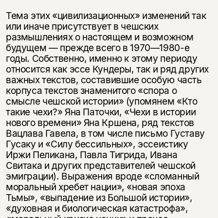
Тема этих «цивилизационных» изменений так
или иначе присутствует в чешских
размышлениях о настоящем и возможном
будущем — прежде всего в 1970—1980-е
годы. Собственно, именно к этому периоду
относится как эссе Кундеры, так и ряд других
важных текстов, составившие особую часть
корпуса текстов знаменитого «спора о
смысле чешской истории» (упомянем «Кто
такие чехи?» Яна Паточки, «Чехи в истории
Этой книги временно
нового времени» Яна Кршена, ряд текстов
Вацлава Гавела, в том числе письмо Густаву
нет в продаже.
Подписка на рассылку
Гусаку и «Силу бессильных», эссеистику
Иржи Пеликана, Павла Тигрида, Ивана
Вы можете подписаться на
Раз в неделю мы отправляем рассылку
Свитака и других представителей чешской
уведомления, и при поступлении книги
о книгах и событиях «НЛО».
эмиграции). Выражения вроде «сломанный
на склад получить письмо на указанный
За подписку дарим промокод на
моральный хребет нации», «новая эпоха
электронный адрес.
Эта книга
скидку 15%
Тьмы», «выпадение из Большой истории»,
не предназначена для
«духовная и биологическая катастрофа»,