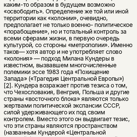
каким-то образом в будущем возможно
«освободить». Определение же той или иной
территории как «колонии», очевидно,
предполагает не только военно- политическое
«порабощение», но и тотальный контроль за
всеми сферами жизни, в первую очередь
культурой, со стороны «метрополии». Именно
таков— хотя автор и не употребляет слово
«колония» — подход Милана Кундеры в
известном, вызвавшем многочисленные
полемики эссе 1983 года «Похищение
Запада» («Трагедия Центральной Европы»)
[2]
. Кундера возражает против тезиса о том,
что Чехословакия, Венгрия, Польша и другие
страны «восточного блока» являются только
жертвами политической экспансии СССР,
силой удерживающего их под своим
контролем. Вместо этого он выдвигает тезис,
что эти страны являются пространством
(названным Кундерой «Центральной