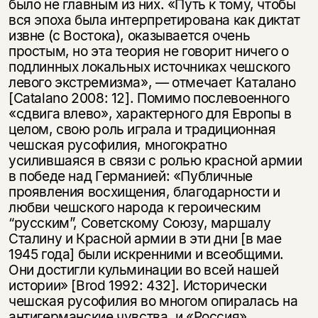
было не главным из них. «Путь к тому, чтобы
вся эпоха была интерпретирована как диктат
извне (с Востока), оказывается очень
простым, но эта теория не говорит ничего о
подлинных локальных источниках чешского
левого экстремизма», — отмечает Каталано
[Catalano 2008: 12]. Помимо послевоенного
«сдвига влево», характерного для Европы в
целом, свою роль играла и традиционная
чешская русофилия, многократно
усилившаяся в связи с ролью красной армии
в победе над Германией: «Публичные
проявления восхищения, благодарности и
любви чешского народа к героическим
“русским”, Советскому Союзу, маршалу
Сталину и Красной армии в эти дни [в мае
1945 года] были искренними и всеобщими.
Они достигли кульминации во всей нашей
истории» [Brod 1992: 432]. Исторически
чешская русофилия во многом опиралась на
антигерманские чувства, и «Россия»