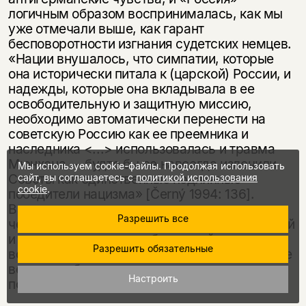
логичным образом воспринималась, как мы
уже отмечали выше, как гарант
бесповоротности изгнания судетских немцев.
«Нации внушалось, что симпатии, которые
она исторически питала к (царской) России, и
надежды, которые она вкладывала в ее
освободительную и защитную миссию,
необходимо автоматически перенести на
советскую Россию как ее преемника и
наследника <...> использовалась и травма
Мюнхена — будто бы ее навсегда излечили
Мы используем cookie-файлы. Продолжая использовать
Советы как единственные подлинные
сайт, вы соглашаетесь с
политикой использования
cookie
.
победители нацизма» [Černý 1994: 136].
Вацлав черны указывает прежде всего на
Разрешить все
чехословацких коммунистов как на носителей
и пропагандистов подобных идей, однако их,
Разрешить обязательные
во всяком случае официально, разделяли все
ведущие общественно-политические силы
Настроить
послевоенной Чехословакии.