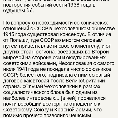
повторения событий осени 1938 года в
будущем
[5]
.
По вопросу о необходимости союзнических
отношений с СССР в чехословацком обществе
1945 года существовал консенсус. В отличие
от Польши, где СССР во многом силовым
путем привел к власти своею клиентелу, и от
других стран региона, воевавших во Второй
мировой на стороне оси и оккупированных
советскими войсками, Чехословакия с самого
июля 1941 года не покидала число союзников
СССР; более того, подписала с ним союзный
договор как вторая после Великобритании
страна. «Случай Чехословакии в рамках
социалистического блока был одним из
наиболее интересных… [в ней] проявлялся
почти всеобщий восторг по отношению к
Советскому Союзу и Красной армии, что
помимо прочего позволило чешским