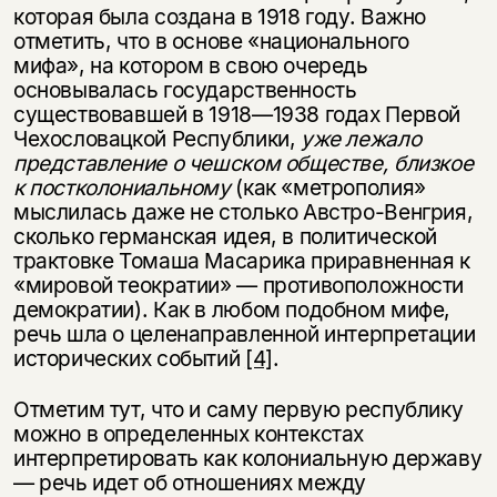
которая была создана в 1918 году. Важно
отметить, что в основе «национального
мифа», на котором в свою очередь
основывалась государственность
существовавшей в 1918—1938 годах Первой
Чехословацкой Республики,
уже лежало
представление о чешском обществе, близкое
к постколониальному
(как «метрополия»
мыслилась даже не столько Австро-Венгрия,
сколько германская идея, в политической
трактовке Томаша Масарика приравненная к
«мировой теократии» — противоположности
демократии). Как в любом подобном мифе,
речь шла о целенаправленной интерпретации
исторических событий
[4]
.
Отметим тут, что и саму первую республику
можно в определенных контекстах
интерпретировать как колониальную державу
— речь идет об отношениях между