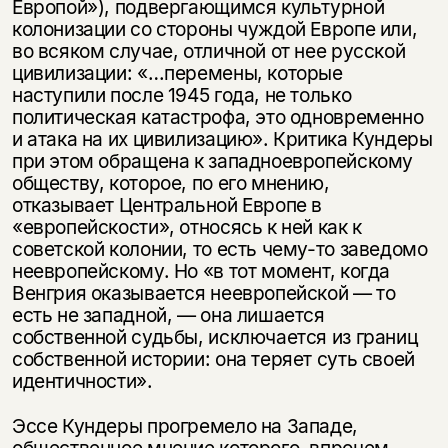
Европой»), подвергающимся культурной
колонизации со стороны чуждой Европе или,
во всяком случае, отличной от нее русской
цивилизации: «…перемены, которые
наступили после 1945 года, не только
политическая катастрофа, это одновременно
и атака на их цивилизацию». Критика Кундеры
при этом обращена к западноевропейскому
обществу, которое, по его мнению,
отказывает Центральной Европе в
«европейскости», относясь к ней как к
советской колонии, то есть чему-то заведомо
неевропейскому. Но «в тот момент, когда
Венгрия оказывается неевропейской — то
есть не западной, — она лишается
собственной судьбы, исключается из границ
собственной истории: она теряет суть своей
идентичности».
Эссе Кундеры прогремело на Западе,