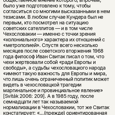
общественное мнение которого, впрочем,
было уже подготовлено к тому, чтобы
согласиться со многими высказанными в нем
тезисами. В любом случае Кундера был не
первым, кто посмотрел на ситуацию
советских сателлитов — и в том числе
Чехословакии — именно с точки зрения
«колониального» характера их отношений с
«метрополией». Спустя всего несколько
месяцев после советского вторжения 1968
года философ Иван Свитак писал о том, что
чехи жертвовали собой «ради Европы и
свободы», а судьбы чехословацкого народа
«имеют такую важность для Европы и мира,
что лишь очень ограниченный политик может
видеть в чехословацкой трагедии
маргинальное и провинциальное явление»
[Sviták 2006: 209]. А в 1985 году, после
семнадцати лет так называемой
нормализации в Чехословакии, тот же Свитак
констатирует: «…(прежде) ориентированная