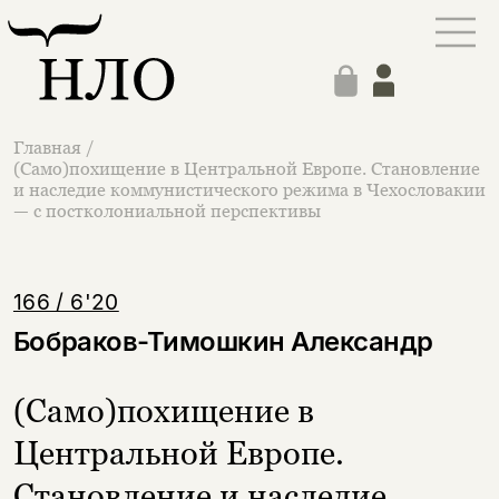
Главная
/
(Само)похищение в Центральной Европе. Становление
и наследие коммунистического режима в Чехословакии
— с постколониальной перспективы
166 / 6'20
Бобраков-Тимошкин Александр
(Само)похищение в
Центральной Европе.
Становление и наследие