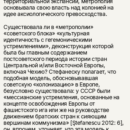
территориальной экспансии, метрополия
основывала свою власть над колонией на
идее аксиологического превосходства.
Существовала ли в «метрополии»
«советского блока» «культурная
идентичность с гегемоническими
устремлениями», деконструкция которой
была бы главным содержанием
постсоветского периода истории стран
Центральной и/или Восточной Европы,
включая Чехию? Стефанеску полагает, что
подобная модель, обосновывавшая
советскую «колонизацию» в Европе,
безусловно существовала: у СССР были
«мессианские устремления, основанные на
концепте освобождения Европы от
фашистского ига или же на руководстве
движением братских стран к сияющим
вершинам коммунизма» [Ştefanescu 2012: 6],
он, впрочем, уточняет, что эта модель к