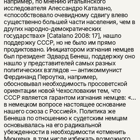
например, по мнению итальянского
исследователя Алессандро Каталано,
«способствовало очевидному сдвигу влево
существенно большей части населения, чем в
других народно-демократических
государствах» [Catalano 2008: 17], нашло
поддержку СССР, но не было им прямо
продиктовано. Инициатором изгнания немцев
был президент Эдвард Бенеш, поддержку оно
нашло у представителей самых разных
политических взглядов — антикоммунист
Фердинанд Пероутка, например,
обосновывал необходимость просоветской
ориентации новой Чехословакии тем, что
СССР является гарантом изгнания немцев: «…
в немецком вопросе настоящее основание
нашего союза с Россией». Политика же
Бенеша по отношению к судетским немцам
основывалась на его радикальной
убежденности в необходимости «отменить
Мюнхен», в том числе избежать возможного