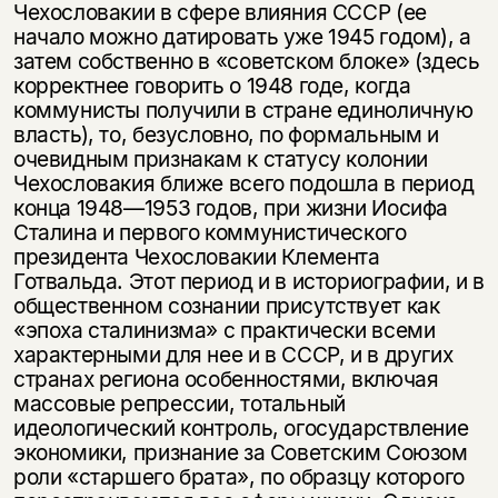
Чехословакии в сфере влияния СССР (ее
начало можно датировать уже 1945 годом), а
затем собственно в «советском блоке» (здесь
корректнее говорить о 1948 годе, когда
коммунисты получили в стране единоличную
власть), то, безусловно, по формальным и
очевидным признакам к статусу колонии
Чехословакия ближе всего подошла в период
конца 1948—1953 годов, при жизни Иосифа
Сталина и первого коммунистического
президента Чехословакии Клемента
Готвальда. Этот период и в историографии, и в
общественном сознании присутствует как
«эпоха сталинизма» с практически всеми
характерными для нее и в СССР, и в других
странах региона особенностями, включая
массовые репрессии, тотальный
идеологический контроль, огосударствление
экономики, признание за Советским Союзом
роли «старшего брата», по образцу которого