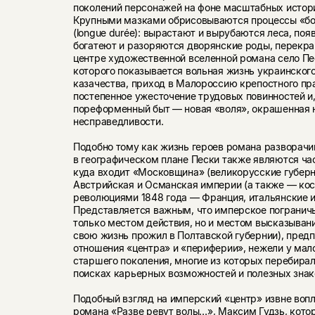
поколений персонажей на фоне масштабных истор
Крупными мазками обрисовываются процессы «бо
(longue durée): вырастают и вырубаются леса, поя
богатеют и разоряются дворянские роды, перекра
центре художественной вселенной романа село Пе
которого показывается вольная жизнь украинского
казачества, приход в Малороссию крепостного прав
постепенное ужесточение трудовых повинностей и,
пореформенный быт — новая «воля», окрашенная 
несправедливости.
Подобно тому как жизнь героев романа разворачи
в географическом плане Пески также являются ча
куда входит «Московщина» (великорусские губерни
Австрийская и Османская империи (а также — косв
революциями 1848 года — Франция, итальянские и
Представляется важным, что имперское пограничь
только местом действия, но и местом высказыван
свою жизнь прожил в Полтавской губернии), предп
отношения «центра» и «периферии», нежели у мал
старшего поколения, многие из которых перебирал
поисках карьерных возможностей и полезных зна
Подобный взгляд на имперский «центр» извне вопл
романа «Разве ревут волы…», Максим Гудзь, кото