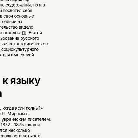
не содержания, но и в
й посвятил себя
в свои основные
гонений на
тельство видело
ропаганды»
[1]
. В этой
ьзование русского
 качестве критического
 социокультурного
х для имперской
 к языку
а
 когда ясли полны?»
н П. Мирным в
м украинским писателем,
в 1872—1875 годах и
ется несколько
сложности четырех