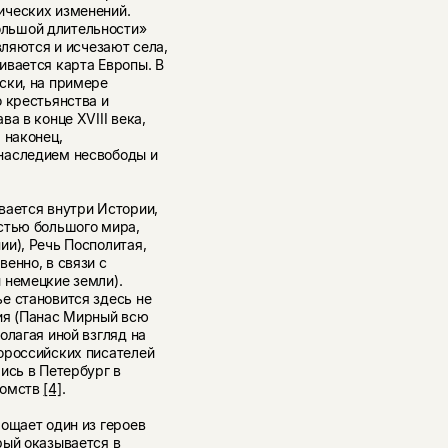
ических изменений.
льшой длительности»
вляются и исчезают села,
ивается карта Европы. В
ски, на примере
 крестьянства и
а в конце XVIII века,
 наконец,
наследием несвободы и
вается внутри Истории,
стью большого мира,
и), Речь Посполитая,
енно, в связи с
 немецкие земли).
е становится здесь не
ия (Панас Мирный всю
олагая иной взгляд на
ороссийских писателей
ись в Петербург в
комств
[4]
.
ощает один из героев
рый оказывается в