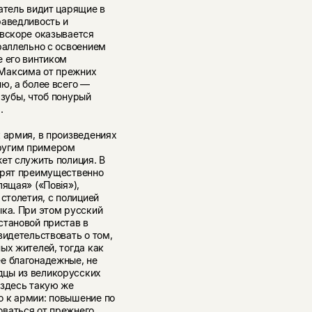
атель видит царящие в
раведливость и
 вскоре оказывается
раллельно с освоением
е его винтиком
 Максима от прежних
ю, а более всего —
 зубы, чтоб понурый
.
 армия, в произведениях
ругим примером
ет служить полиция. В
орят преимущественно
ящая» («Повiя»),
столетия, с полицией
ыка. При этом русский
становой пристав в
видетельствовать о том,
ых жителей, тогда как
е благонадежные, не
цы из великорусских
 здесь такую же
о к армии: повышение по
оваться от прежнего