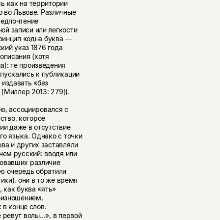
ь как на территории
о во Львове. Различные
редпочтение
ой записи или легкости
принцип «одна буква —
ский указ 1876 года
описания (хотя
): те произведения
пускались к публикации
 издавать «без
 [Миллер 2013: 279]).
но, ассоциировался с
ство, которое
ии даже в отсутствие
о языка. Однако с точки
ва и других заставляли
чем русский: вводя или
ровавших различие
ую очередь обратили
ики), они в то же время
 как буква «ять»
оизношением,
 в конце слов.
 ревут волы…», в первой