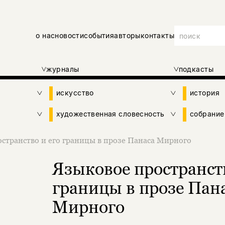
о нас
новости
события
авторы
контакты
журналы
подкасты
искусство
история
художественная словесность
собрание
странство и его границы в прозе Панаса Мирного
Языковое пространств
границы в прозе Пан
Мирного