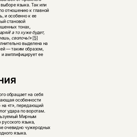
 выборе языка. Так или
по отношению к главной
, и особенно к ее
ный становой
ышенных тонах,
аряй! а то хуже будет,
решь, сволочь!»
[5]
полнительно выделена на
жей — таким образом,
 и амплифицирует ее
ния
ого обращает на себя
вающая особенности
р на «т», передающий
лог удара по воротам.
ользуемый Мирным
русского языка,
стве очевидно чужеродных
одного языка.