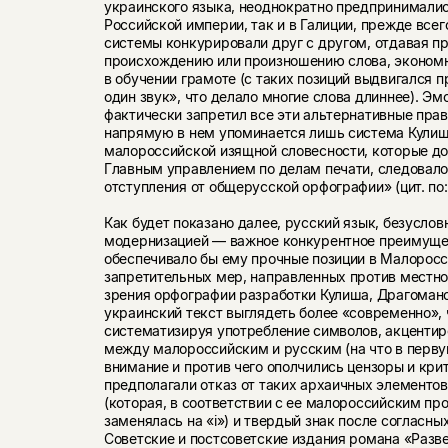
украинского языка, неоднократно предпринималис
Российской империи, так и в Галиции, прежде всег
системы конкурировали друг с другом, отдавая п
происхождению или произношению слова, экономн
в обучении грамоте (с таких позиций выдвигался 
один звук», что делало многие слова длиннее). Эм
фактически запретил все эти альтернативные прав
напрямую в нем упоминается лишь система Кулиша
малороссийской изящной словесности, которые до
Главным управлением по делам печати, следовало
отступления от общерусской орфографии» (цит. по:
Как будет показано далее, русский язык, безуслов
модернизацией — важное конкурентное преимуще
обеспечивало бы ему прочные позиции в Малоросс
запретительных мер, направленных против местног
зрения орфографии разработки Кулиша, Драгомано
украинский текст выглядеть более «современно», 
систематизируя употребление символов, акценти
между малороссийским и русским (на что в перв
внимание и против чего ополчились цензоры и крит
предполагали отказ от таких архаичных элементов,
(которая, в соответствии с ее малороссийским пр
заменялась на «i») и твердый знак после согласных
Советские и постсоветские издания романа «Разве