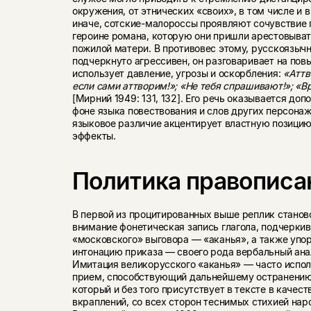
окружения, от этнических «своих», в том числе и в
иначе, сотские-малороссы проявляют сочувствие 
героине романа, которую они пришли арестовывать
пожилой матери. В противовес этому, русскоязыч
подчеркнуто агрессивен, он разговаривает на пов
использует давление, угрозы и оскорбления:
«Аттв
если сами аттворим!»; «Не тебя спрашивают!»; «В
[Мирний 1949: 131, 132]. Его речь оказывается до
фоне языка повествования и слов других персона
языковое различие акцентирует властную позицию
эффекты.
Политика правописа
В первой из процитированных выше реплик станов
внимание фонетическая запись глагола, подчерки
«московского» выговора — «аканья», а также упо
интонацию приказа — своего рода вербальный ана
Имитация великорусского «аканья» — часто исп
прием, способствующий дальнейшему остранению 
который и без того присутствует в тексте в каче
вкраплений, со всех сторон теснимых стихией нар