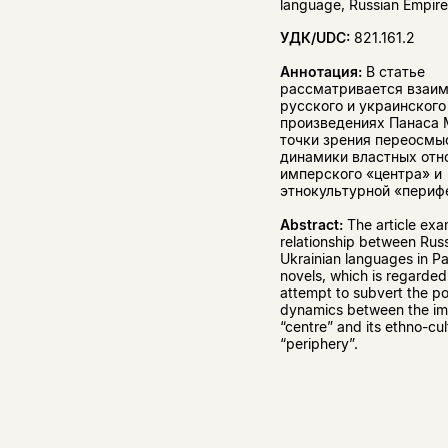
language, Russian Empire,
УДК/UDC:
821.161.2
Аннотация:
В статье
рассматривается взаи
русского и украинского
произведениях Панаса 
точки зрения переосмы
динамики властных отн
имперского «центра» и
этнокультурной «периф
Abstract:
The article exa
relationship between Rus
Ukrainian languages in P
novels, which is regarded
attempt to subvert the p
dynamics between the im
“centre” and its ethno-cul
“periphery”.