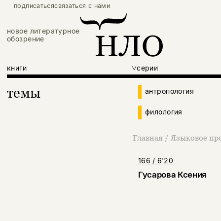
подписаться
связаться с нами
новое литературное
обозрение
книги
серии
темы
антропология
филология
Главная
/
Языковое про
166 / 6'20
Гусарова Ксения