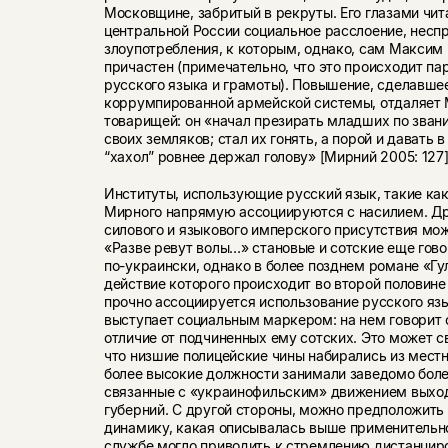
Московщине, забритый в рекруты. Его глазами чит
центральной России социальное расслоение, несп
злоупотребления, к которым, однако, сам Максим
причастен (примечательно, что это происходит па
русского языка и грамоты). Повышение, сделавше
коррумпированной армейской системы, отдаляет
товарищей: он «начал презирать младших по звани
своих земляков; стал их гонять, а порой и давать в
“хахол” ровнее держал голову» [Мирний 2005: 127]
Институты, использующие русский язык, такие как
Мирного напрямую ассоциируются с насилием. Д
силового и языкового имперского присутствия мож
«Разве ревут волы…» становые и сотские еще гов
по-украински, однако в более позднем романе «Гул
действие которого происходит во второй половине 
прочно ассоциируется использование русского яз
выступает социальным маркером: на нем говорит 
отличие от подчиненных ему сотских. Это может с
что низшие полицейские чины набирались из местн
более высокие должности занимали заведомо боле
связанные с «украинофильским» движением выход
губерний. С другой стороны, можно предположить
динамику, какая описывалась выше применительн
службе могло приводить к стремлению дистанцир