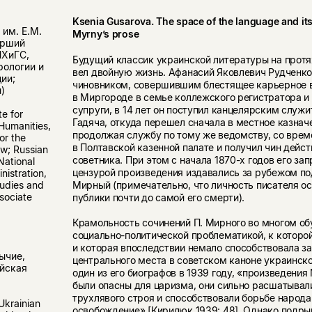
Ksenia Gusarova. The space of the language and it
им. Е.М.
Myrny’s prose
арший
НХиГС,
Будущий классик украинской литературы на протя
рологии и
вел двойную жизнь. Афанасий Яковлевич Рудченко
ии;
чиновником, совершившим блестящее карьерное 
)
в Миргороде в семье коллежского регистратора и
супруги, в 14 лет он поступил канцелярским служ
te for
Гадяча, откуда перешел сначала в местное казначе
Humanities,
продолжая службу по тому же ведомству, со врем
or the
в Полтавской казенной палате и получил чин дейст
ow; Russian
советника. При этом с начала 1870-х годов его з
National
цензурой произведения издавались за рубежом п
istration,
Мирный (примечательно, что личность писателя ос
tudies and
sociate
публики почти до самой его смерти).
Крамольность сочинений П. Мирного во многом о
социально-политической проблематикой, к которо
и которая впоследствии немало способствовала з
ычие,
центрального места в советском каноне украинско
ийская
один из его биографов в 1939 году, «произведени
были опасны для царизма, они сильно расшатывал
трухлявого строя и способствовали борьбе народа
Ukrainian
освобождение» [Кирилюк 1939: 48]. Однако подры