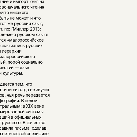
ние и импорт книг на
рвоначального чтения
«что никакого
быть не может и что
тот же русский язык,
. по: [Миллер 2013:
вление о русском языке
ется «малороссийское
ская запись русских
я иерархии
 малороссийского
ный, порой социально
аинский — язык
и культуры.
дается тем, что
очти никогда не звучит
ов, чья речь передается
фографии. В целом
тральным: в XIX веке
изированной системы
авший в официальных
 русского. В качестве
равила письма, сделав
онетической специфике