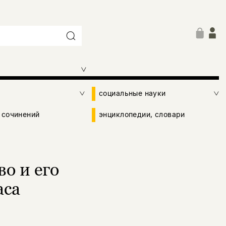
социальные науки
 сочинений
энциклопедии, словари
о и его
аса