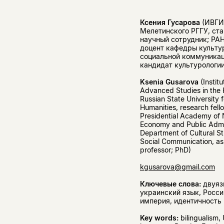
Ксения Гусарова
(ИВГИ 
Мелетинского РГГУ, ст
научный сотрудник; РА
доцент кафедры культу
социальной коммуникац
кандидат культурологии
Ksenia Gusarova
(Institu
Advanced Studies in the 
Russian State University f
Humanities, research fell
Presidential Academy of 
Economy and Public Admin
Department of Cultural S
Social Communication, as
professor; PhD)
kgusarova@gmail.com
Ключевые слова:
двуяз
украинский язык, Росс
империя, идентичность
Key words:
bilingualism, 