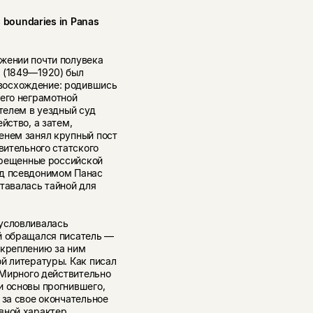
s boundaries in Panas
жении почти полувека
 (1849—1920) был
восхождение: родившись
 его неграмотной
ителем в уездный суд
йство, а затем,
енем занял крупный пост
вительного статского
апрещенные российской
од псевдонимом Панас
тавалась тайной для
бусловливалась
й обращался писатель —
акреплению за ним
й литературы. Как писал
я Мирного действительно
и основы прогнившего,
 за свое окончательное
вной характер