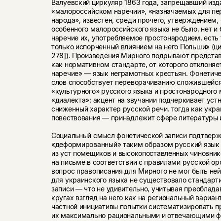
Валуевский циркуляр 1863 года, запрещавший изда
«малороссийском наречии», «назначаемых для пе
народа», известен, среди прочего, утверждением, 
особенного малороссийского языка не было, нет и 
наречие их, употребляемое простонародием, есть 
только испорченный влиянием на него Польши» (цит
278]). Произведения Мирного подрывают предста
как нормативном стандарте, от которого отклоня
наречие» — язык неграмотных крестьян. Фонетиче
слов способствует переворачиванию сложившейс
«культурного» русского языка и простонародного
«диалекта»: акцент на звучании подчеркивает уст
сниженный характер русской речи, тогда как укр
повествования — принадлежит сфере литературы 
Социальный смысл фонетической записи подтверж
«деформированный» таким образом русский язык п
из уст помещиков и высокопоставленных чиновник
на письме в соответствии с правилами русской ор
вопрос правописания для Мирного не мог быть ней
для украинского языка не существовало стандарт
записи — что не удивительно, учитывая преоблад
кругах взгляд на него как на региональный вариант
частной инициативы попытки систематизировать п
их максимально рациональными и отвечающими ф