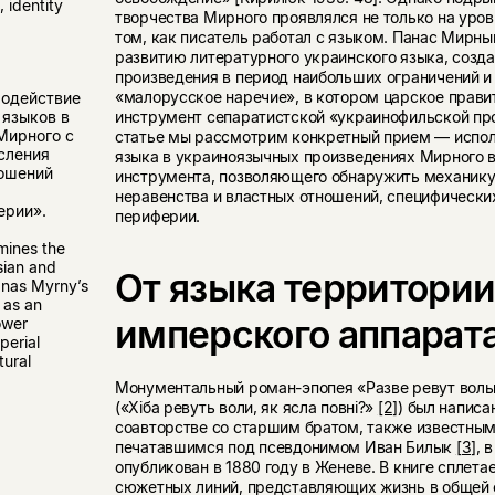
 identity
творчества Мирного проявлялся не только на уров
том, как писатель работал с языком. Панас Мирны
развитию литературного украинского языка, созда
произведения в период наибольших ограничений и 
«малорусское наречие», в котором царское прави
модействие
инструмент сепаратистской «украинофильской п
 языков в
Мирного с
статье мы рассмотрим конкретный прием — испол
сления
языка в украиноязычных произведениях Мирного в
ошений
инструмента, позволяющего обнаружить механику
неравенства и властных отношений, специфически
ерии».
периферии.
mines the
sian and
От языка территории
anas Myrny’s
 as an
имперского аппарат
ower
perial
tural
Монументальный роман-эпопея «Разве ревут волы,
(«Хіба ревуть воли, як ясла повні?»
[2]
) был написа
соавторстве со старшим братом, также известны
печатавшимся под псевдонимом Иван Билык
[3]
, 
опубликован в 1880 году в Женеве. В книге сплета
сюжетных линий, представляющих жизнь в общей 