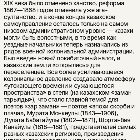
XIX века было отменено ханство, реформа
1867—1868 годов отменила уже ага-
султанство, и в конце концов казахское
самоуправление осталось только на самом
низовом административном уровне — казахи
могли быть волостными, в то время как
уездные начальники теперь назначались из
рядов военной колониальной администрации.
Был введен новый покибиточный налог, и
казахские земли «открылись» для
переселенцев. Все более усиливающееся
колониальное давление создавало атмосферу
«утекающего времени и сужающегося
пространства» в степи (на казахском «заман
тарылды»), что стало главной темой для
поэтов «зар заман» — поэтов «эпохи скорби и
плача», Мурата Монкеулы (1843—1906),
Дулата Бабатайулы (1802—1871), Шортанбая
Канайулы (1818—1881), представителей самых
разных казахских регионов, произведения