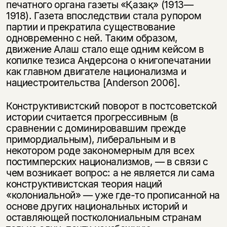
печатного органа газеты «Қазақ» (1913—
1918). Газета впоследствии стала рупором
партии и прекратила существование
одновременно с ней. Таким образом,
движение Алаш стало еще одним кейсом в
копилке тезиса Андерсона о книгопечатании
как главном двигателе национализма и
нациестроительства [Anderson 2006].
Конструктивистский поворот в постсоветской
истории считается прогрессивным (в
Этой книги временно
сравнении с доминировавшим прежде
примордиальным), либеральным и в
нет в продаже.
Подписка на рассылку
некотором роде закономерным для всех
постимперских национализмов, — в связи с
Вы можете подписаться на
Раз в неделю мы отправляем рассылку
чем возникает вопрос: а не является ли сама
уведомления, и при поступлении книги
о книгах и событиях «НЛО».
конструктивистская теория наций
на склад получить письмо на указанный
За подписку дарим промокод на
«колониальной» — уже где-то прописанной на
электронный адрес.
Эта книга
скидку 15%
основе других национальных историй и
не предназначена для
оставляющей постколониальным странам