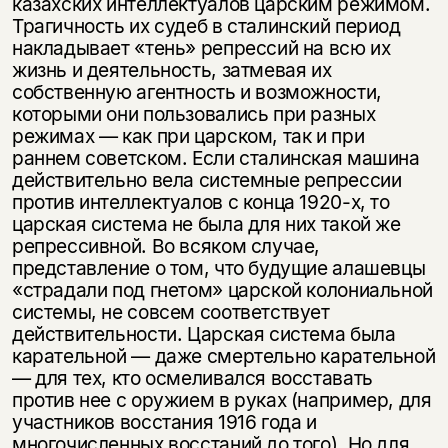
казахских интеллектуалов царским режимом.
Трагичность их судеб в сталинский период
накладывает «тень» репрессий на всю их
жизнь и деятельность, затмевая их
собственную агентность и возможности,
которыми они пользовались при разных
режимах — как при царском, так и при
раннем советском. Если сталинская машина
действительно вела системные репрессии
против интеллектуалов с конца 1920-х, то
царская система не была для них такой же
репрессивной. Во всяком случае,
представление о том, что будущие алашевцы
«страдали под гнетом» царской колониальной
системы, не совсем соответствует
действительности. Царская система была
карательной — даже смертельно карательной
— для тех, кто осмеливался восставать
против нее с оружием в руках (например, для
участников восстания 1916 года и
многочисленных восстаний до того). Но для