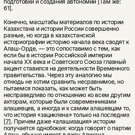
подготовки и создания автономии [Там же:
61].
Конечно, масштабы материалов по истории
Казахстана и истории Рoccии совершенно
разные, но когда в казахстанской
историографии историю начала века сводят к
Алаш-Орде, — это сопоставимо с тем, как
если бы в истории Российской империи
начала ХХ века и Советского Союза главный
акцент ставился на деятельности Временного
правительства. Через эту аналогию мы
отнюдь не хотим сравнить несравнимое, но
пытаемся показать, как может быть
несправедливо по отношению ко всем другим
акторам, которые были современниками
алашевцев, а иногда и к самим алашевцам то,
что история «зациклена» только на последних
[7]
. Причем даже «алашизация» истории
получается однобокая: когда говорят о партии
Алаш, обычно имеют в виду Алихана