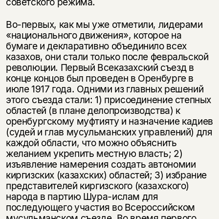
советского режима.
Во-первых, как мы уже отметили, лидерами
«национального движения», которое на
бумаге и декларативно объединило всех
казахов, они стали только после февральской
революции. Первый Всеказахский съезд в
конце концов был проведен в Оренбурге в
июле 1917 года. Одними из главных решений
этого съезда стали: 1) присоединение степных
областей (в плане делопроизводства) к
оренбургскому муфтияту и назначение кадиев
(судей и глав мусульманских управлений) для
каждой области, что можно объяснить
желанием укрепить местную власть; 2)
изъявление намерения создать автономии
киргизских (казахских) областей; 3) избрание
представителей киргизского (казахского)
народа в партию Шура-ислам для
последующего участия во Всероссийском
мусульманском съезде. Во время первого