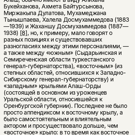
Букейханова, Ахмета Байтурсынова,
Миржакыпа Дулатова, Мухамеджана
Тынышпаева, Халела Досмухаммедова (1883
—1939) и Жаханшу Досмухаммедова (1887—
1938)
[8]
, но, к примеру, мало говорят о
разных позициях и существовавших
разногласиях между этими персоналиями, —
а также между «южным» (Сыдарьинская и
Семиреченская области туркестанского
генерал-губернаторства), «восточным» (из
степных областей, относившихся к Западно-
Сибирскому генерал-губернаторству) и
«западным» крыльями Алаш-Орды
(состоящей в основном из уроженцев
Уральской области, относившейся к
Оренбургской губернии). Последнее не было
просто аппендиксом к восточному крылу, а
было самостоятельным и влиятельным
актором и просуществовало дольше, чем
«восточное» крыло: в то время как восточное