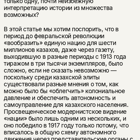
только одну, почти неизбежную
несовершеннолетних
интерпретацию истории из множества
возможных?
Скажите, пожалуйста,
Я соглашаюсь с
Политикой конфиденциальности
вам уже исполнилось 18 лет?
Я соглашаюсь с
Политикой конфиденциальности
В этой статье мы хотим поспорить, что в
период до февральской революции
подписаться
«вообразить» единую нацию для шести
да
подписаться
миллионов казахов, даже через газету,
выходившую в разные периоды с 1913 года
нет, вернуться назад
тиражом в три тысячи экземпляров, было
сложно, если не сказать невозможно —
поскольку среди казахской элиты
существовали разные мнения о том, как
можно было бы «облегчить» колониальное
давление и обеспечить автономность и
самоуправление для казахского населения.
Просвещенческое модернистское видение
«нации» было лишь одним из нескольких, и
оно победило в 1917 году только потому, что
вписалось в общую схему автономного
движения через представительские органы с