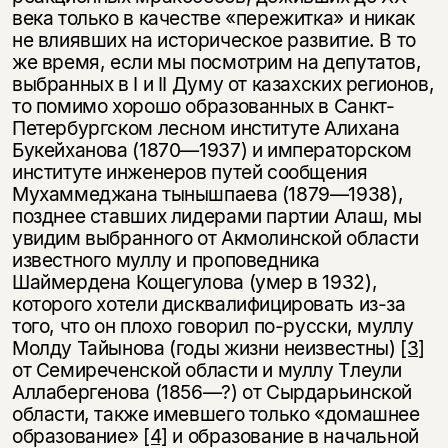
века только в качестве «пережитка» и никак
не влиявших на историческое развитие. В то
же время, если мы посмотрим на депутатов,
выбранных в I и II Думу от казахских регионов,
то помимо хорошо образованных в Санкт-
Петербургском лесном институте Алихана
Букейханова (1870—1937) и императорском
институте инженеров путей сообщения
Мухаммеджана тынышпаева (1879—1938),
позднее ставших лидерами партии Алаш, мы
увидим выбранного от Акмолинской области
известного муллу и проповедника
Шаймердена Кощегулова (умер в 1932),
которого хотели дисквалифицировать из-за
того, что он плохо говорил по-русски, муллу
Молду Тайынова (годы жизни неизвестны)
[3]
от Семиреченской области и муллу Тлеули
Аллабергенова (1856—?) от Сырдарьинской
области, также имевшего только «домашнее
образование»
[4]
и образование в начальной