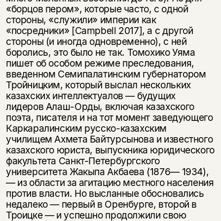
«борцов пером», которые часто, с одной
стороны, «служили» империи как
«посредники» [Campbell 2017], а с другой
стороны (и иногда одновременно), с ней
боролись, это было не так. Томохико Уяма
пишет об особом режиме преследования,
введенном Семипалатинским губернатором
Тройницким, который выслал нескольких
казахских интеллектуалов — будущих
лидеров Алаш-Орды, включая казахского
поэта, писателя и на тот момент заведующего
Каркаралинским русско-казахским
училищем Ахмета Байтурсынова и известного
казахского юриста, выпускника юридического
факультета Санкт-Петербургского
университета Жакыпа Акбаева (1876— 1934),
— из области за агитацию местного населения
против власти. Но высланные обосновались
недалеко — первый в Оренбурге, второй в
Троицке — и успешно продолжили свою