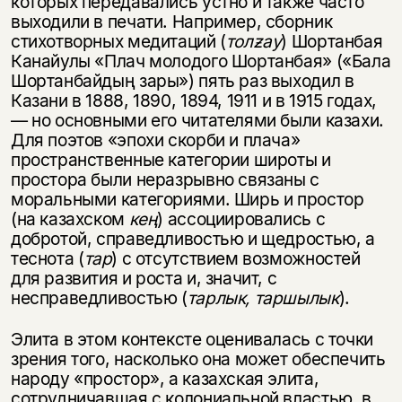
которых передавались устно и также часто
выходили в печати. Например, сборник
стихотворных медитаций (
толƶау
) Шортанбая
Канайулы «Плач молодого Шортанбая» («Бала
Шортанбайдың зары») пять раз выходил в
Казани в 1888, 1890, 1894, 1911 и в 1915 годах,
— но основными его читателями были казахи.
Для поэтов «эпохи скорби и плача»
пространственные категории широты и
простора были неразрывно связаны с
моральными категориями. Ширь и простор
(на казахском
кең
) ассоциировались с
добротой, справедливостью и щедростью, а
теснота (
тар
) с отсутствием возможностей
для развития и роста и, значит, с
несправедливостью (
тарлык, таршылык
).
Элита в этом контексте оценивалась с точки
зрения того, насколько она может обеспечить
народу «простор», а казахская элита,
сотрудничавшая с колониальной властью, в