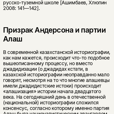
русско-туземной школе [Ашимбаев, Хлюпин
2008: 141—142].
Призрак Андерсона и партии
Алаш
В современной казахстанской историографии,
как нам кажется, происходит что-то подобное
вышеописанному процессу, но вместо
джадидизации (о джадидах кстати, в
казахской историографии неоправданно мало
говорят, несмотря на то что многие алашевцы
имели джадидистские истоки) происходит
«алашизация» истории начала двадцатого
века. На сегодняшний день в отечественной
(национальной) историографии сложился
консенсус, согласно которому именно партия
Алаш была националистическим авангардом,