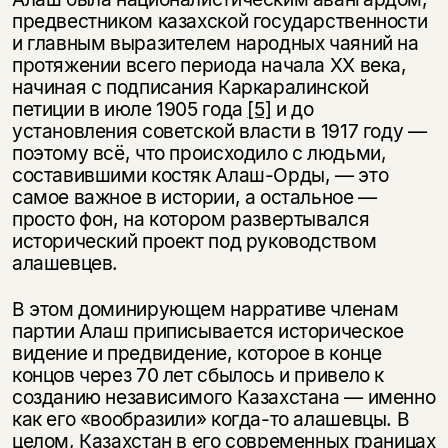
предвестником казахской государственности
и главным выразителем народных чаяний на
протяжении всего периода начала ХХ века,
начиная с подписания Каркаралинской
петиции в июле 1905 года
[5]
и до
установления советской власти в 1917 году —
поэтому всё, что происходило с людьми,
составившими костяк Алаш-Орды, — это
самое важное в истории, а остальное —
просто фон, на котором развертывался
исторический проект под руководством
алашевцев.
В этом доминирующем нарративе членам
партии Алаш приписывается историческое
видение и предвидение, которое в конце
концов через 70 лет сбылось и привело к
созданию независимого Казахстана — именно
как его «вообразили» когда-то алашевцы. В
целом, Казахстан в его современных границах