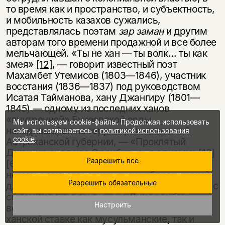
то время как и пространство, и субъектность,
и мобильность казахов сужались,
представлялась поэтам
зар заман
и другим
авторам того времени продажной и все более
мельчающей. «Ты не хан — ты волк… ты как
змея»
[12]
, — говорит известный поэт
Махамбет Утемисов (1803—1846), участник
восстания (1836—1837) под руководством
Исатая Тайманова, хану Джангиру (1801—
1845) — одному из последних ханов
«внутренней» Букеевской орды,
Мы используем cookie-файлы. Продолжая использовать
находившейся на территории нынешней
сайт, вы соглашаетесь с
политикой использования
cookie
.
Астраханской губернии, — «Проклятый
Джангир сдал нас Оренбургу по одному»
[13]
Разрешить все
[Өтемісұлы 1991: 184— 185]. Для Махамбета,
несмотря на то что он хорошо образованный
Разрешить обязательные
для своего времени поэт, учившийся вместе с
сыном хана, не важно, что Джангир был
Настроить
великим просветителем, открывшим в
ханской ставке как мусульманские, так и