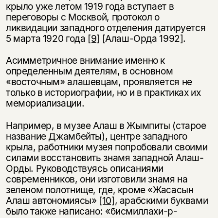
крыло уже летом 1919 года вступает в
переговоры с Москвой, протокол о
ликвидации западного отделения датируется
5 марта 1920 года
[9]
[Алаш-Орда 1992].
Асимметричное внимание именно к
определенным деятелям, в основном
«восточным» алашевцам, проявляется не
только в историографии, но и в практиках иx
мемориализации.
Например, в музее Алаш в Жымпиты (старое
название Джамбейты), центре западного
крыла, работники музея попробовали своими
силами восстановить знамя западной Алаш-
Орды. Руководствуясь описаниями
современников, они изготовили знамя на
зеленом полотнище, где, кроме «Жасасын
Алаш автономиясы»
[10]
, арабскими буквами
было также написано: «бисмиллахи-р-