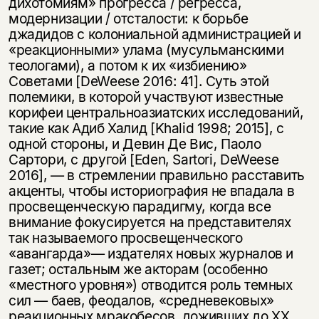
дихотомиям» прогресса / регресса,
модернизации / отсталости: к борьбе
джадидов с колониальной администрацией и
«реакционными» улама (мусульманскими
теологами), а потом к их «избиению»
Cоветами [DeWeese 2016: 41]. Суть этой
полемики, в которой участвуют известные
корифеи центральноазиатских исследований,
такие как Адиб Халид [Khalid 1998; 2015], с
одной стороны, и Девин Де Вис, Паоло
Сартори, с другой [Eden, Sartori, DeWeese
2016], — в стремлении правильно расставить
акценты, чтобы историография не впадала в
просвещенческую парадигму, когда все
внимание фокусируется на представителях
так называемого просвещенческого
«авангарда»— издателях новых журналов и
газет; остальным же акторам (особенно
«местного уровня») отводится роль темных
сил — баев, феодалов, «средневековых»
реакционных мракобесов, доживших до ХХ