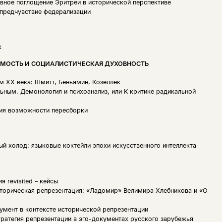
вное поглощение Эритреи в исторической перспективе
 предчувствие федерализации
к
ИМОСТЬ И СОЦИАЛИСТИЧЕСКАЯ ДУХОВНОСТЬ
м XX века: Шмитт, Беньямин, Козеллек
ным. Демонология и психоанализ, или К критике радикальной
пия возможности пересборки
й холод: языковые коктейли эпохи искусственного интеллекта
 revisited – кейсы
торическая репрезентация: «Ладомир» Велимира Хлебникова и «О
умент в контексте исторической репрезентации
тратегия репрезентации в эго-документах русского зарубежья