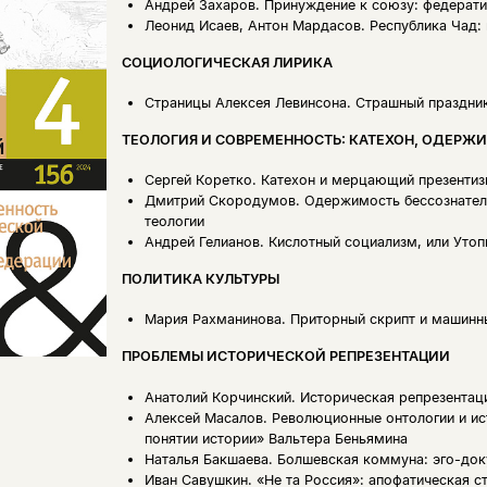
Андрей Захаров.
Принуждение к союзу: федерати
Леонид Исаев, Антон Мардасов.
Республика Чад:
СОЦИОЛОГИЧЕСКАЯ ЛИРИКА
Страницы Алексея Левинсона.
Страшный праздни
ТЕОЛОГИЯ И СОВРЕМЕННОСТЬ: КАТЕХОН, ОДЕРЖ
Сергей Коретко.
Катехон и мерцающий презентиз
Дмитрий Скородумов.
Одержимость бессознатель
теологии
Андрей Гелианов.
Кислотный социализм, или Уто
ПОЛИТИКА КУЛЬТУРЫ
Мария Рахманинова.
Приторный скрипт и машинны
ПРОБЛЕМЫ ИСТОРИЧЕСКОЙ РЕПРЕЗЕНТАЦИИ
Анатолий Корчинский.
Историческая репрезентация
Алексей Масалов.
Революционные онтологии и ис
понятии истории» Вальтера Беньямина
Наталья Бакшаева.
Болшевская коммуна: эго-док
Иван Савушкин.
«Не та Россия»: апофатическая с