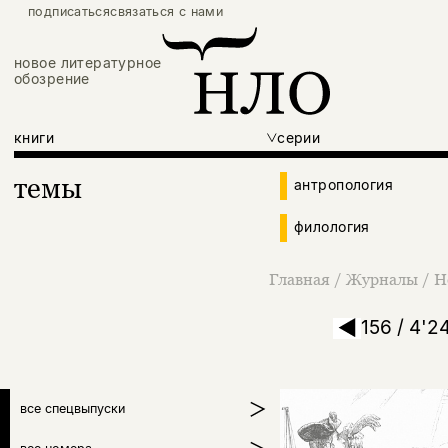
подписаться
связаться с нами
новое литературное
обозрение
книги
серии
темы
антропология
филология
Главная
/
Журналы
/
Н
156 / 4'2
все спецвыпуски