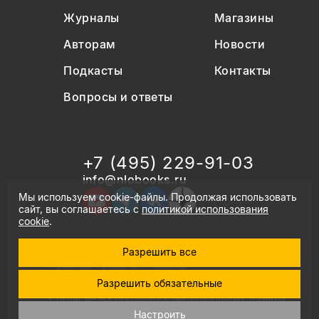
Журналы
Магазины
Авторам
Новости
Подкасты
Контакты
Вопросы и ответы
+7 (495) 229-91-03
info@nlobooks.ru
Мы используем cookie-файлы. Продолжая использовать
сайт, вы соглашаетесь с
политикой использования
cookie
.
Разрешить все
© Новое литературное обозрение. 2026
правила продажи товаров
политика в области персональных данных
Разрешить обязательные
политика использования cookie
согласие на обработку персональных данных
дизайн Дмитрия Черногаева
Настроить