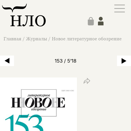
Главная
/
Журналы
/
Новое литературное обозрение
153 / 5’18