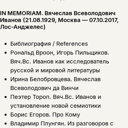
Этой книги временно
IN MEMORIAM. Вячеслав Всеволодович
Иванов (21.08.1929, Москва — 07.10.2017,
нет в продаже.
Подписка на рассылку
Лос-Анджелес)
Вы можете подписаться на
Раз в неделю мы отправляем рассылку
уведомления, и при поступлении книги
о книгах и событиях «НЛО».
Библиография / References
на склад получить письмо на указанный
За подписку дарим промокод на
электронный адрес.
Рональд Вроон, Игорь Пильщиков.
Эта книга
скидку 15%
Вяч.Вс. Иванов как исследователь
не предназначена для
русской и мировой литературы
несовершеннолетних
Ирина Белобровцева.
Вячеслав
Скажите, пожалуйста,
Всеволодович да Винчи
Я соглашаюсь с
Политикой конфиденциальности
вам уже исполнилось 18 лет?
Я соглашаюсь с
Политикой конфиденциальности
Пеэтер Тороп.
Вяч.Вс. Иванов и
установление новой семиотики
подписаться
да
подписаться
Борис Егоров.
Про Кому
Поделиться
нет, вернуться назад
Владимир Плунгян.
Из разговоров с