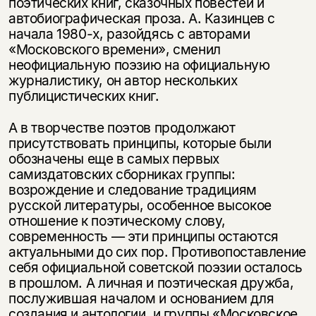
поэтических книг, сказочных повестей и
автобиографическая проза. А. Казинцев с
начала 1980-х, разойдясь с авторами
«Московского времени», сменил
неофициальную поэзию на официальную
журналистику, он автор нескольких
публицистических книг.
А в творчестве поэтов продолжают
присутствовать принципы, которые были
обозначены еще в самых первых
самиздатовских сборниках группы:
возрождение и следование традициям
русской литературы, особенное высокое
отношение к поэтическому слову,
современность — эти принципы остаются
актуальными до сих пор. Противопоставление
себя официальной советской поэзии осталось
в прошлом. А личная и поэтическая дружба,
послужившая началом и основанием для
создания и антологии, и группы «Московское