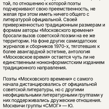
той, по отношению к которой поэты
подчеркивают свою преемственность, не
желая при этом иметь ничего общего с
литературой официальной. Своей
Этой книги временно
приверженностью традиционным размерам и
нет в продаже.
Подписка на рассылку
формам авторы «Московского времени»
бросали вызов советской поэзии на ее же
Вы можете подписаться на
территории. На фоне других самиздатских
Раз в неделю мы отправляем рассылку
уведомления, и при поступлении книги
о книгах и событиях «НЛО».
журналов и сборников 1970-х, тяготевших к
на склад получить письмо на указанный
более авангардной эстетике, антология
За подписку дарим промокод на
электронный адрес.
«Московское время» остается чуть ли не
Эта книга
скидку 15%
единственным нонконформистским изданием
не предназначена для
традиционного направления.
несовершеннолетних
Поэты «Московского времени» с самого
Скажите, пожалуйста,
начала дистанцировались от официальной
Я соглашаюсь с
Политикой конфиденциальности
вам уже исполнилось 18 лет?
Я соглашаюсь с
Политикой конфиденциальности
советской литературы, но с другими
неофициальными литературными группами у
них поддерживались дружеские отношения.
подписаться
да
подписаться
Москвичи группы «СМОГ» — Ю.