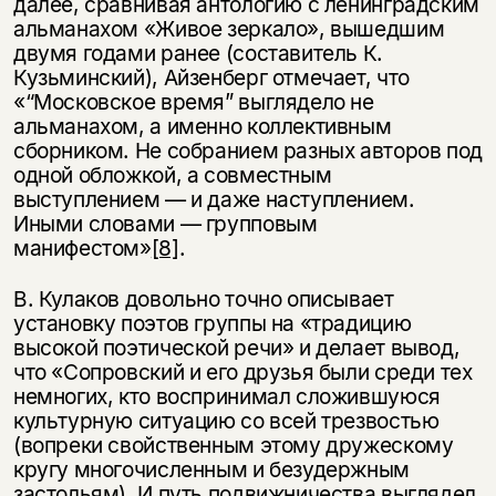
далее, сравнивая антологию с ленинградским
альманахом «Живое зеркало», вышедшим
двумя годами ранее (составитель К.
Кузьминский), Айзенберг отмечает, что
«“Московское время” выглядело не
альманахом, а именно коллективным
сборником. Не собранием разных авторов под
одной обложкой, а совместным
выступлением — и даже наступлением.
Иными словами — групповым
манифестом»
[8]
.
В. Кулаков довольно точно описывает
установку поэтов группы на «традицию
высокой поэтической речи» и делает вывод,
что «Сопровский и его друзья были среди тех
немногих, кто воспринимал сложившуюся
культурную ситуацию со всей трезвостью
(вопреки свойственным этому дружескому
кругу многочисленным и безудержным
застольям). И путь подвижничества выглядел