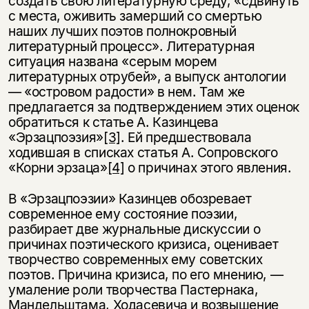
создать свою литературную среду, «сдвинуть
с места, оживить замерший со смертью
наших лучших поэтов полнокровный
литературный процесс». Литературная
ситуация названа «серым морем
литературных отрубей», а выпуск антологии
— «островом радости» в нем. Там же
предлагается за подтверждением этих оценок
обратиться к статье А. Казинцева
«Эрзацпоэзия»
[3]
. Ей предшествовала
ходившая в списках статья А. Сопровского
«Корни эрзаца»
[4]
о причинах этого явления.
В «Эрзацпоэзии» Казинцев обозревает
современное ему состояние поэзии,
разбирает две журнальные дискуссии о
причинах поэтического кризиса, оценивает
творчество современных ему советских
поэтов. Причина кризиса, по его мнению, —
умаление роли творчества Пастернака,
Мандельштама, Ходасевича и возвышение