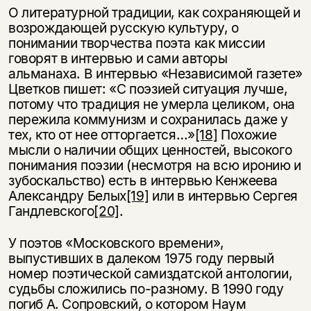
О литературной традиции, как сохраняющей и
возрождающей русскую культуру, о
понимании творчества поэта как миссии
говорят в интервью и сами авторы
альманаха. В интервью «Независимой газете»
Цветков пишет: «С поэзией ситуация лучше,
потому что традиция не умерла целиком, она
пережила коммунизм и сохранилась даже у
тех, кто от нее отторгается…»
[18]
Похожие
мысли о наличии общих ценностей, высокого
понимания поэзии (несмотря на всю иронию и
зубоскальство) есть в интервью Кенжеева
Александру Белых
[19]
или в интервью Сергея
Гандлевского
[20]
.
У поэтов «Московского времени»,
выпустивших в далеком 1975 году первый
номер поэтической самиздатской антологии,
судьбы сложились по-разному. В 1990 году
погиб А. Сопровский, о котором Наум