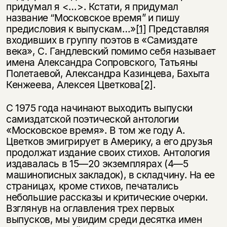
придумал я <…>. Кстати, я придумал
название “Московское время” и пишу
предисловия к выпускам…»
[1]
Представляя
входивших в группу поэтов в «Самиздате
века», С. Гандлевский помимо себя называет
имена Александра Сопровского, Татьяны
Полетаевой, Александра Казинцева, Бахыта
Кенжеева, Алексея Цветкова
[2]
.
С 1975 года начинают выходить выпуски
самиздатской поэтической антологии
«Московское время». В том же году А.
Цветков эмигрирует в Америку, а его друзья
продолжат издание своих стихов. Антология
издавалась в 15—20 экземплярах (4—5
машинописных закладок), в складчину. На ее
страницах, кроме стихов, печатались
небольшие рассказы и критические очерки.
Взглянув на оглавления трех первых
выпусков, мы увидим среди десятка имен