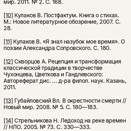
мир. 2011. № 2. С. 168.
[10]
Кулаков В. Постфактум. Книга о стихах.
М.: Новое литературное обозрение, 2007. С.
28.
[11]
Кулаков В. «Я знал назубок мое время». О
поэзии Александра Сопровского. С. 180.
[12]
Скворцов А. Рецепция и трансформация
классической традиции в творчестве
Чухонцева, Цветкова и Гандлевского:
Автореферат дис. ... д-ра филол. наук. Казань,
2011.
[13]
Губайловский Вл. В окрестности смерти //
Новый мир. 2008. № 5. С. 180—183.
[14]
Стрельникова Н. Ледоход на реке времен
// НЛО. 2005. № 73. С. 330—333.