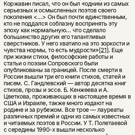
Коржавин писал, что он был «одним из самых
серьезных и осмысленных поэтов своего
поколения <…> Он был почти единственным,
кто не поддался соблазну воспринять эту
эпоху как нормальную… что сделало
большинство других его талантливых
сверстников. У него хватило на это зоркости и
чувства нормы, то есть мудрости»
[21]
. Еще
при жизни стихи, философские работы и
статьи о поэзии Сопровского были
опубликованы за границей. После смерти в
России вышли три его книги стихов, статей и
писем. С. Гандлевский — автор десятка книг
стихов, прозы и эссе. Б. Кенжеева и А.
Цветкова, проживающих в настоящее время в
США и Израиле, также много издают на
родине и за рубежом. Все трое — лауреаты
различных премий и одни из самых известных
и читаемых поэтов в России. У Т. Полетаевой
с середины 1990-х вышли несколько