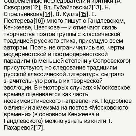
Современные исследователи и критики (А.
Скворцов
[12]
, Вл. Губайловский
[13]
, Н.
Стрельникова
[14]
, В. Куллэ
[15]
, Е.
Пестерева
[16]
) много пишут о Гандлевском,
Кенжееве, Цветкове — и отмечают связь
творчества поэтов группы с классической
традицией русского стиха, присущую всем
авторам. Поэты не ограничились ею, черты
модернистской и постмодернистской
парадигм (в меньшей степени у Сопровского)
присутствуют, но следование традициям
русской классической литературы сыграло
значительную роль в их творческой
эволюции. В некоторых случаях «Московское
время» оценивается как часть
неоакмеистического направления. Подробнее
о влиянии акмеизма на поэтов «Московского
времени» (в основном Кенжеева и
Гандлевского) можно узнать из книги Т.
Пахаревой
[17]
.