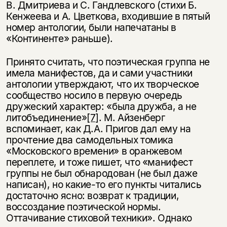
В. Дмитриева и С. Гандлевского (стихи Б.
Кенжеева и А. Цветкова, входившие в пятый
номер антологии, были напечатаны в
«Континенте» раньше).
Принято считать, что поэтическая группа не
имела манифестов, да и сами участники
антологии утверждают, что их творческое
сообщество носило в первую очередь
дружеский характер: «была дружба, а не
литобъединение»
[7]
. М. Айзенберг
вспоминает, как Д.А. Пригов дал ему на
прочтение два самодельных томика
«Московского времени» в оранжевом
переплете, и тоже пишет, что «манифест
группы не был обнародован (не был даже
написан), но какие-то его пункты читались
достаточно ясно: возврат к традиции,
воссоздание поэтической нормы.
Оттачивание стиховой техники». Однако