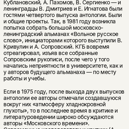
Кублановский, А. Пахомов, В. Сергиенко — и
нет, вернуться назад
ленинградцы В. Дмитриев и Е. Игнатова были
гостями четвертого выпуска антологии. Были
и общие проекты. Так, в 1981 году возникла
попытка собрать большой московско-
ленинградский альманах «Вольное русское
слово», инициаторами которого выступили В.
Кривулин и А. Сопровский. КГБ вовремя
отреагировал, изъяв все собранные
Сопровским рукописи, после чего у того
начались неприятности в университете, как и
у авторов будущего альманаха — по месту
работы и учебы.
Если в 1975 году, после выхода двух выпусков
антологии ее авторы отмечали создавшуюся
вокруг них «атмосферу хладнокровной
глухоты», то в последнее время в критике и
литературоведении широко обсуждаются
авторы «Московского времени».