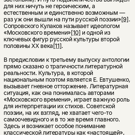
для них ничуть не героическим, а
естественным и единственно возможным —
раз уж они вышли на пути русской поэзии»
[9]
.
Сопровского Кулаков называет идеологом
«Московского времени»
[10]
и одной из
ключевых фигур русской культуры второй
половины ХХ века
[11]
.
В предисловии к третьему выпуску антологии
прямо сказано о трагичности литературной
реальности. Культура, в которой
национальным поэтом является Е. Евтушенко,
вызывает гневное отторжение. Литературная
ситуация, как она понималась авторами
«Московского времени», играет важную роль
для интерпретации их стихов. Советской
поэзии, на их взгляд, не хватает чего-то
самоочевидного и в то же время главного.
Здесь и возникает особое понимание
классической литературы как «настоящей»,