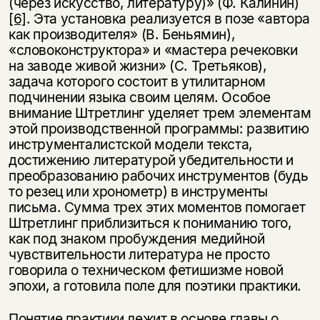
(через искусство, литературу)» (Ф. Калинин)
[6]
. Эта установка реализуется в позе «автора
как производителя» (В. Беньямин),
«словоконструктора» и «мастера речековки
на заводе живой жизни» (С. Третьяков),
задача которого состоит в утилитарном
подчинении языка своим целям. Особое
внимание Штретлинг уделяет трем элементам
этой производственной программы: развитию
инструменталистской модели текста,
достижению литературой убедительности и
преобразованию рабочих инструментов (будь
то резец или хронометр) в инструменты
письма. Сумма трех этих моментов помогает
Штретлинг приблизиться к пониманию того,
как под знаком пробуждения медийной
чувствительности литература не просто
говорила о техническом фетишизме новой
эпохи, а готовила поле для поэтики практики.
Понятие практики лежит в основе главы о