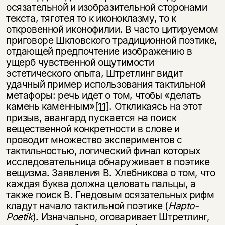
осязательной и изобразительной сторонами
текста, тяготея то к иконоклазму, то к
откровенной иконофилии. В часто цитируемом
приговоре Шкловского традиционной поэтике,
отдающей предпочтение изображению в
ущерб чувственной ощутимости
эстетического опыта, Штретлинг видит
удачный пример использования тактильной
метафоры: речь идет о том, чтобы «делать
камень каменным»
[11]
. Откликаясь на этот
призыв, авангард пускается на поиск
вещественной конкретности в слове и
проводит множество экспериментов с
тактильностью, логический финал которых
исследовательница обнаруживает в поэтике
вещизма. Заявления В. Хлебникова о том, что
каждая буква должна целовать пальцы, а
также поиск В. Гнедовым осязательных рифм
кладут начало тактильной поэтике (
Hapto
-
Poetik
). Изначально, оговаривает Штретлинг,