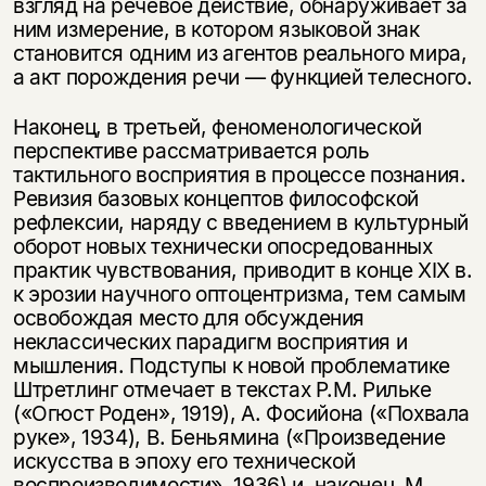
взгляд на речевое действие, обнаруживает за
ним измерение, в котором языковой знак
становится одним из агентов реального мира,
а акт порождения речи — функцией телесного.
Наконец, в третьей, феноменологической
перспективе рассматривается роль
тактильного восприятия в процессе познания.
Ревизия базовых концептов философской
рефлексии, наряду с введением в культурный
оборот новых технически опосредованных
практик чувствования, приводит в конце XIX в.
к эрозии научного оптоцентризма, тем самым
освобождая место для обсуждения
неклассических парадигм восприятия и
мышления. Подступы к новой проблематике
Штретлинг отмечает в текстах Р.М. Рильке
(«Огюст Роден», 1919), А. Фосийона («Похвала
руке», 1934), В. Беньямина («Произведение
искусства в эпоху его технической
воспроизводимости», 1936) и, наконец, М.