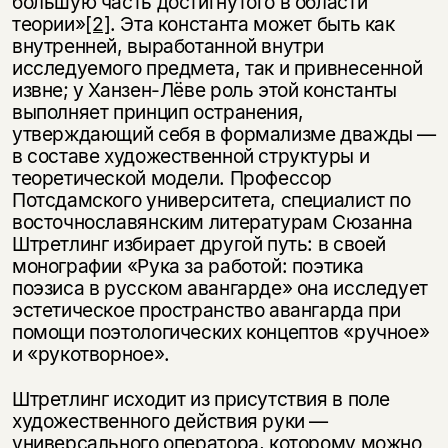
большую часть достигнутого в области
теории»
[2]
. Эта константа может быть как
внутренней, выработанной внутри
исследуемого предмета, так и привнесенной
извне; у Ханзен-Лёве роль этой константы
выполняет принцип остранения,
утверждающий себя в формализме дважды —
в составе художественной структуры и
теоретической модели. Профессор
Потсдамского университета, специалист по
восточнославянским литературам Сюзанна
Штретлинг избирает другой путь: в своей
монографии «Рука за работой: поэтика
поэзиса в русском авангарде» она исследует
эстетическое пространство авангарда при
помощи поэтологических концептов «ручное»
и «рукотворное».
Штретлинг исходит из присутствия в поле
художественного действия руки —
универсального оператора, которому можно