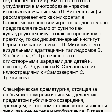
обусловленности
[5]
. Вместо этого она
углубляется в многообразие «практик
использования» письма (Л. Витгенштейн) и
рассматривает его как микроэтап в
бесконечной языковой игре, последовательно
представляя письмо от руки то как
культурную технику, то как экспрессивную
практику, то как дисциплинарный институт.
Герои этой части книги — П. Митурич с его
визуальными адаптациями палиндромов В.
Хлебникова, С. Третьяков с его
стихотворными шарадами для детей и,
наконец, А. Родченко и В. Степанова с их
иллюстрациями к «Самозверям» С.
Третьякова.
Специфическая драматургия, стоящая за
любым жестом речи и письма, делает их
предметом публичного созерцания,
зрелищем, в котором сталкиваются языковой
знак, движение тела и изображение. В главе