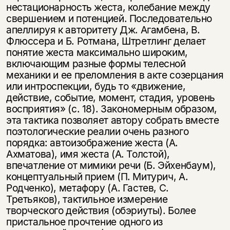
нестационарность жеста, колебание между
свершением и потенцией. Последовательно
апеллируя к авторитету Дж. Агамбена, В.
Флюссера и Б. Ротмана, Штретлинг делает
понятие жеста максимально широким,
включающим разные формы телесной
механики и ее преломления в акте созерцания
или интроспекции, будь то «движение,
действие, событие, момент, стадия, уровень
восприятия» (с. 18). Закономерным образом,
эта тактика позволяет автору собрать вместе
поэтологические реалии очень разного
порядка: автоизображение жеста (А.
Ахматова), имя жеста (А. Толстой),
впечатление от мимики речи (Б. Эйхенбаум),
концептуальный прием (П. Митурич, А.
Родченко), метафору (А. Гастев, С.
Третьяков), тактильное измерение
творческого действия (обэриуты). Более
пристальное прочтение одного из