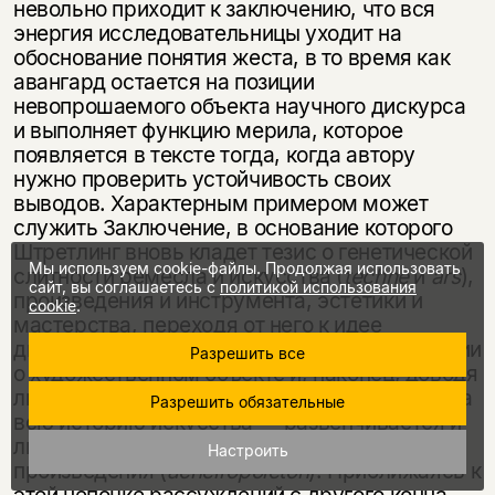
невольно приходит к заключению, что вся
энергия исследовательницы уходит на
обоснование понятия жеста, в то время как
авангард остается на позиции
невопрошаемого объекта научного дискурса
и выполняет функцию мерила, которое
появляется в тексте тогда, когда автору
нужно проверить устойчивость своих
выводов. Характерным примером может
служить Заключение, в основание которого
Штретлинг вновь кладет тезис о генетической
Мы используем cookie-файлы. Продолжая использовать
слитности ремесла и искусства (
t
é
chne
и
ars
),
сайт, вы соглашаетесь с
политикой использования
произведения и инструмента, эстетики и
cookie
.
мастерства, переходя от него к идее
дискурсивного исключения руки из рефлексии
Разрешить все
о художественном объекте и, наконец, доводя
линию до авангарда, в котором — впервые за
Разрешить обязательные
всю историю искусства — развенчивается и
ликвидируется идеал нерукотворного
Настроить
произведения (
acheiropoieton
). Приближаясь к
этой цепочке рассуждений с другого конца,