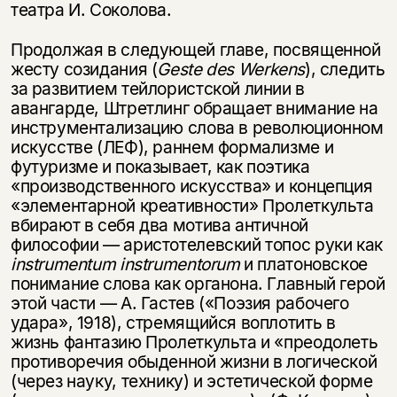
несовершеннолетних
театра И. Соколова.
Скажите, пожалуйста,
Продолжая в следующей главе, посвященной
Я соглашаюсь с
Политикой конфиденциальности
вам уже исполнилось 18 лет?
Я соглашаюсь с
Политикой конфиденциальности
жесту созидания (
Geste
des
Werkens
), следить
за развитием тейлористской линии в
авангарде, Штретлинг обращает внимание на
подписаться
да
инструментализацию слова в революционном
подписаться
искусстве (ЛЕФ), раннем формализме и
нет, вернуться назад
футуризме и показывает, как поэтика
«производственного искусства» и концепция
«элементарной креативности» Пролеткульта
вбирают в себя два мотива античной
философии — аристотелевский топос руки как
instrumentum
instrumentorum
и платоновское
понимание слова как органона. Главный герой
этой части — А. Гастев («Поэзия рабочего
удара», 1918), стремящийся воплотить в
жизнь фантазию Пролеткульта и «преодолеть
противоречия обыденной жизни в логической
(через науку, технику) и эстетической форме