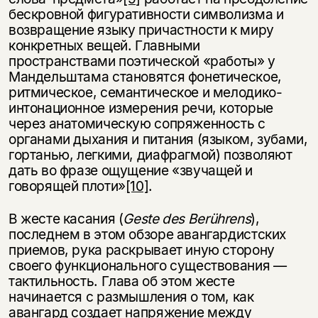
бескровной фигуративности символизма и
возвращение языку причастности к миру
конкретных вещей. Главными
пространствами поэтической «работы» у
Мандельштама становятся фонетическое,
ритмическое, семантическое и мелодико-
интонационное измерения речи, которые
через анатомическую сопряженность с
органами дыхания и питания (языком, зубами,
гортанью, легкими, диафрагмой) позволяют
дать во фразе ощущение «звучащей и
говорящей плоти»
[10]
.
В жесте касания (
Geste
des
Ber
ü
hrens
),
последнем в этом обзоре авангардистских
приемов, рука раскрывает иную сторону
своего функционального существования —
тактильность. Глава об этом жесте
начинается с размышления о том, как
авангард создает напряжение между