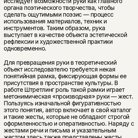
исследует возможности руки как главного
органа поэтического творчества, чтобы
сделать ощутимыми поэзис — процесс
использования материалов, техник и
инструментов. Таким образом, рука
выступает в качестве объекта эстетической
рефлексии и художественной практики
одновременно.
Для превращения руки в теоретический
объект исследователю требуется некая
понятийная рамка, фиксирующая формы ее
присутствия в пространстве культуры. В
работе Штретлинг роль такой рамки играет
метонимическая «производная» руки — жест.
Пользуясь изначальной фигуративностью
этого понятия, автор включает в свой каталог
и такие жесты, которые не обладают строгой
оформленностью и оперативностью. Наряду с
жестами речи и письма и указательным
жестом здесь также представлены жесты