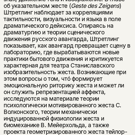
об указательном жесте (
Geste
des
Zeigens
)
Штретлинг наблюдает за корреляциями
тактильности, визуальности и языка в поле
драматического дейксиса. Опираясь на
драматургию и теории сценического
движения русского авангарда, Штретлинг
показывает, как авангард превращает сцену в
лабораторию, где вырабатываются новые
практики бытового движения и критикуется
характерная для театра Станиславского
изобразительность жеста. Возникающие при
Этой книги временно
этом вопросы о том, чтó формирует
нет в продаже.
Подписка на рассылку
эмоциональную риторику жеста и может ли
он служить репрезентацией аффекта,
исследуются на материале теории
Вы можете подписаться на
Раз в неделю мы отправляем рассылку
психологически мотивированного жеста С.
уведомления, и при поступлении книги
о книгах и событиях «НЛО».
на склад получить письмо на указанный
Волконского, теории механически
За подписку дарим промокод на
электронный адрес.
индуцированной физиологии жеста и
Эта книга
скидку 15%
биомеханике В. Мейерхольда, а также
не предназначена для
проекта геометризированного жеста тейлор-