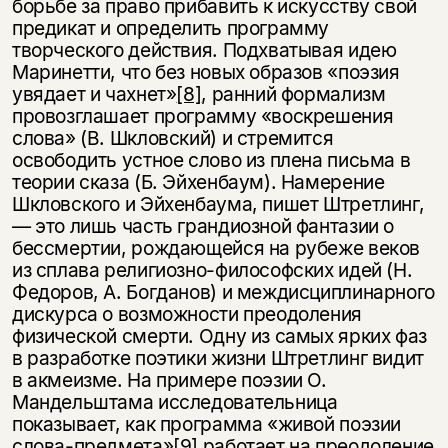
борьбе за право прибавить к искусству свой
предикат и определить программу
творческого действия. Подхватывая идею
Маринетти, что без новых образов «поэзия
увядает и чахнет»
[8]
, ранний формализм
провозглашает программу «воскрешения
слова» (В. Шкловский) и стремится
освободить устное слово из плена письма в
теории сказа (Б. Эйхенбаум). Намерение
Шкловского и Эйхенбаума, пишет Штретлинг,
— это лишь часть грандиозной фантазии о
бессмертии, рождающейся на рубеже веков
из сплава религиозно-философских идей (Н.
Федоров, А. Богданов) и междисциплинарного
дискурса о возможности преодоления
физической смерти. Одну из самых ярких фаз
в разработке поэтики жизни Штретлинг видит
в акмеизме. На примере поэзии О.
Мандельштама исследовательница
показывает, как программа «живой поэзии
слова-предмета»
[9]
работает на преодоление