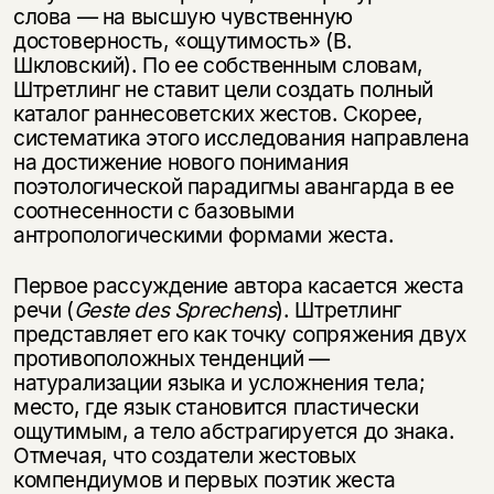
слова — на высшую чувственную
достоверность, «ощутимость» (В.
Шкловский). По ее собственным словам,
Штретлинг не ставит цели создать полный
каталог раннесоветских жестов. Скорее,
систематика этого исследования направлена
на достижение нового понимания
поэтологической парадигмы авангарда в ее
соотнесенности с базовыми
антропологическими формами жеста.
Первое рассуждение автора касается жеста
речи (
Geste
des
Sprechens
). Штретлинг
представляет его как точку сопряжения двух
противоположных тенденций —
натурализации языка и усложнения тела;
место, где язык становится пластически
ощутимым, а тело абстрагируется до знака.
Отмечая, что создатели жестовых
компендиумов и первых поэтик жеста