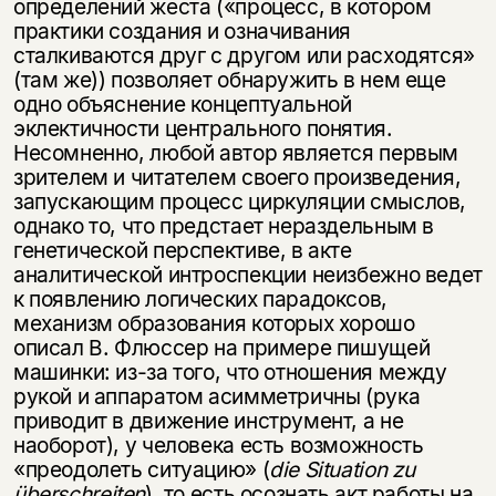
определений жеста («процесс, в котором
практики создания и означивания
сталкиваются друг с другом или расходятся»
(там же)) позволяет обнаружить в нем еще
одно объяснение концептуальной
эклектичности центрального понятия.
Несомненно, любой автор является первым
зрителем и читателем своего произведения,
запускающим процесс циркуляции смыслов,
однако то, что предстает нераздельным в
генетической перспективе, в акте
аналитической интроспекции неизбежно ведет
к появлению логических парадоксов,
механизм образования которых хорошо
описал В. Флюссер на примере пишущей
машинки: из-за того, что отношения между
рукой и аппаратом асимметричны (рука
приводит в движение инструмент, а не
наоборот), у человека есть возможность
«преодолеть ситуацию» (
die
Situation
zu
ü
berschreiten
), то есть осознать акт работы на