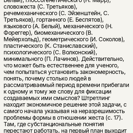
Белый), глоссогенетического (Н. Марр),
словожеста (С. Третьяков),
речемеханического (С. Эйзенштейн, С.
Третьяков), гортанного (Е. Беспятов),
языкового (А. Белый), механического (Н.
Фореггер), биомеханического (В.
Мейерхольд), геометрического (И. Соколов),
пластического (К. Станиславский),
психологического (С. Волконский),
минимального (П. Лачинов). Действительно,
что может быть естественнее для ученого,
чем попытаться установить закономерность,
понять, почему столько людей в
рассматриваемый период времени прибегали
к одному и тому же слову для фиксации
создаваемых ими смыслов? Штретлинг
находит экономичное решение этой задачи, с
самого начала указывая на неразрешимость
проблемы формы в отношении жеста (с. 17).
Там, где субстанциональные понятия
перестают работать, на первый план выходит