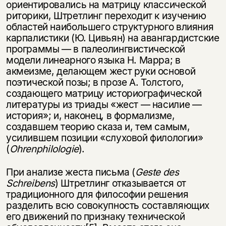
ориентировались на матрицу классической
риторики, Штретлинг переходит к изучению
областей наибольшего структурного влияния
карпалистики (Ю. Цивьян) на авангардистские
программы — в палеолингвистической
модели линеарного языка Н. Марра; в
акмеизме, делающем жест руки основой
поэтической позы; в прозе А. Толстого,
создающего матрицу историографической
литературы из триады «жест — насилие —
история»; и, наконец, в формализме,
создавшем теорию сказа и, тем самым,
усилившем позиции «слуховой филологии»
(
Ohrenphilologie
).
При анализе жеста письма (
Geste
des
Schreibens
) Штретлинг отказывается от
традиционного для философии решения
разделить всю совокупность составляющих
его движений по признаку технической