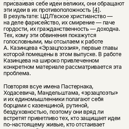
присваивая себе идеи великих, они обращают
эти идеи в их противоположность
[4]
.
В результате: ЦДЛ’вское христианство —
на деле фарисейство, их смирение — паче
гордости, их гражданственность — доходна.
Тех, кому эти обвинения покажутся
голословными, мы отсылаем к работе
А. Казинцева «Эрзацпоэзия», первые главы
которой помещены в этом выпуске. В работе
Казинцева на широко привлеченном
конкретном материале рассматривается эта
проблема.
Повторяя всуе имена Пастернака,
Ходасевича, Мандельштама, «эрзацпоэты»
и их единомышленники полагают себя
борцами с казенщиной, рутиной,
бездуховностью, поэтому они вряд ли
встретят приветливо тех, кто защищает идеи
по-настоящему живые, кто отстаивает