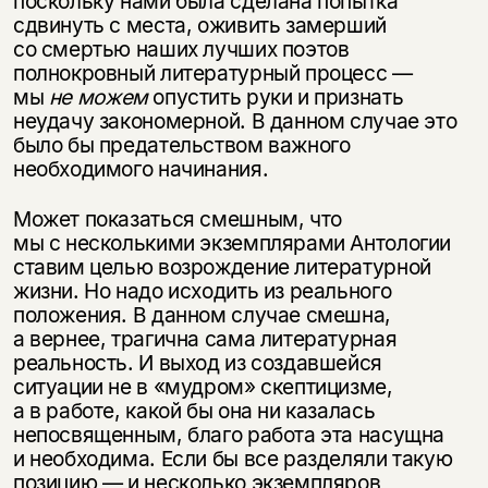
поскольку нами была сделана попытка
сдвинуть с места, оживить замерший
со смертью наших лучших поэтов
полнокровный литературный процесс —
мы
не можем
опустить руки и признать
неудачу закономерной. В данном случае это
было бы предательством важного
необходимого начинания.
Может показаться смешным, что
мы с несколькими экземплярами Антологии
ставим целью возрождение литературной
жизни. Но надо исходить из реального
положения. В данном случае смешна,
а вернее, трагична сама литературная
реальность. И выход из создавшейся
ситуации не в «мудром» скептицизме,
а в работе, какой бы она ни казалась
непосвященным, благо работа эта насущна
и необходима. Если бы все разделяли такую
позицию — и несколько экземпляров