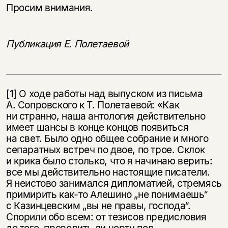
Просим внимания.
Публикация Е. Полетаевой
[1]
О ходе работы над выпуском из письма
А. Сопровского к Т. Полетаевой: «Как
ни странно, наша антология действительно
имеет шансы в конце концов появиться
на свет. Было одно общее собрание и много
сепаратных встреч по двое, по трое. Склок
и крика было столько, что я начинаю верить:
все мы действительно настоящие писатели.
Я неистово занимался дипломатией, стремясь
примирить как-то Алешино „не понимаешь“
с Казинцевским „вы не правы, господа“.
Спорили обо всем: от тези­сов предисловия
до того, проводить ли черту под