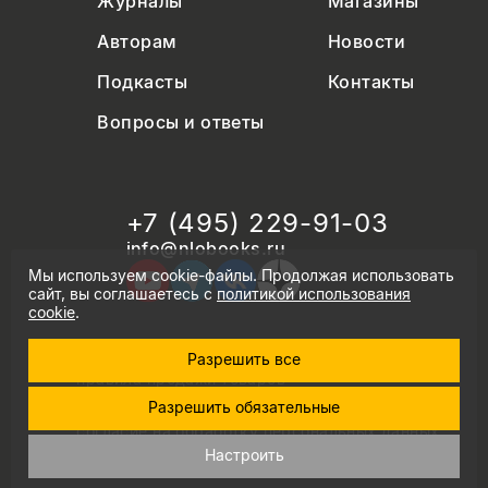
Журналы
Магазины
Авторам
Новости
Подкасты
Контакты
Вопросы и ответы
+7 (495) 229-91-03
info@nlobooks.ru
Мы используем cookie-файлы. Продолжая использовать
сайт, вы соглашаетесь с
политикой использования
cookie
.
Разрешить все
© Новое литературное обозрение. 2026
правила продажи товаров
политика в области персональных данных
Разрешить обязательные
политика использования cookie
согласие на обработку персональных данных
дизайн Дмитрия Черногаева
Настроить
разработка и запуск: