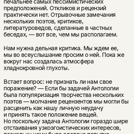
печальнее самых пессимистических
предположений. Откликов и рецензий
Этой книги временно
практически нет. Отрывочные замечания
нет в продаже.
Подписка на рассылку
нескольких поэтов, критиков,
литературоведов, сделанные в частных
Вы можете подписаться на
Раз в неделю мы отправляем рассылку
беседах, — вот все, чем мы располагаем.
уведомления, и при поступлении книги
о книгах и событиях «НЛО».
на склад получить письмо на указанный
Нам нужна дельная критика. Мы ждем ее,
За подписку дарим промокод на
электронный адрес.
Эта книга
скидку 15%
мы во всеуслышание просим о ней. Пока же
вокруг нас создалась атмосфера
не предназначена для
хладнокровной глухоты.
несовершеннолетних
Встает вопрос: не признать ли нам свое
Скажите, пожалуйста,
Я соглашаюсь с
Политикой конфиденциальности
поражение? — Если бы задачей Антологии
вам уже исполнилось 18 лет?
Я соглашаюсь с
Политикой конфиденциальности
была популяризация творчества нескольких
поэтов — молчание рецензентов мы могли бы
расценить как нашу личную неудачу
подписаться
да
подписаться
и принять такое положение вещей.
Но поскольку задача Антологии гораздо шире
нет, вернуться назад
отстаивания узкоэгоистических интересов,