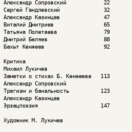
Александр Сопровский            22

Сергей Гандлевский              32

Александр Казинцев              47

Виталий Дмитриев                65

Татьяна Полетаева               79

Дмитрий Беляев                  88

Бахыт Кенжеев                   92

Критика

Михаил Лукичев

Заметки о стихах Б. Кенжеева   113

Александр Сопровский

Трагизм и банальность          123

Александр Казинцев

Эрзацпоэзия                    147

Художник М. Лукичев
