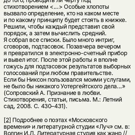
стихотворением <...> Особые хлопоты
вызвало определение, кто на каком месте
и по какому принципу будет стоять в книжке.
Решили, чтобы каждый представил свой
порядок, а затем вычислить средний.
Я собрал все списки. Было много интриг,
сговоров, подтасовок. Позавчера вечером
я превратился в электронно-счетный прибор
и вывел итог. После этой работы я вполне
гожусь для подтасовок результатов выборных
голосований при любом правительстве.
Если бы Никсон пользовался моими услугами,
не было бы никакого Уотергейтского дела...»
(Сопровский А. Признание в любви.
Стихотворения, статьи, письма. М.: Летний
сад, 2008. С.
430–431).
[2]
Подробнее о поэтах «Московского
времени» и литературной студии «Луч» см. в:
Вол­гин И.Л. Литературная студия как жанр //