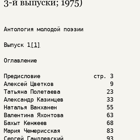
3-й выпуски; 1975)
Антология молодой поэзии

Выпуск 1
[1]
Оглавление

Предисловие                стр. 3

Алексей Цветков                 9

Татьяна Полетаева              23

Александр Казинцев             33

Наталья Ванханен               55

Валентина Яхонтова             63

Бахыт Кенжеев                  68

Мария Чемерисская              83

Сергей Гандлевский             93
