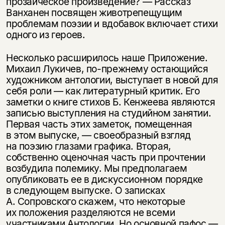
прозаическое произведение? — Рассказ
Ванханен посвящен животрепещущим
проблемам поэзии и вдобавок включает стихи
одного из героев.
Несколько расширилось наше Приложение.
Михаил Лукичев, по-прежнему остающийся
художником антологии, выступает в новой для
себя роли — как литературный критик. Его
заметки о книге стихов Б. Кенжеева являются
записью выступления на студийном занятии.
Первая часть этих заметок, помещенная
в этом выпуске, — своеобразный взгляд
на поэзию глазами графика. Вторая,
собственно оценочная часть при прочтении
возбудила полемику. Мы предполагаем
опубликовать ее в дискуссионном порядке
в следующем выпуске. О записках
А. Сопровского скажем, что некоторые
их положения разделяются не всеми
участниками Антологии. Но основной пафос —