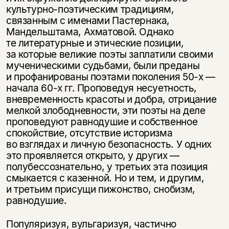
культурно-поэтическим традициям,
связанным с именами Пастернака,
Мандельштама, Ахматовой. Однако
те литературные и этические позиции,
за которые великие поэты заплатили своими
мученическими судьбами, были преданы
и профанированы поэтами поколения
50-х —
начала
60-х
гг. Проповедуя несуетность,
вневременность красоты и добра, отрицание
мелкой злободневности, эти поэты на деле
проповедуют равнодушие и собственное
спокойствие, отсутствие историзма
во взглядах и личную безопасность. У одних
это проявляется открыто, у других —
полубессознательно, у третьих эта позиция
смыкается с казенной. Но и тем, и другим,
и третьим присущи пижонство, снобизм,
равнодушие.
Популяризуя, вульгаризуя, частично