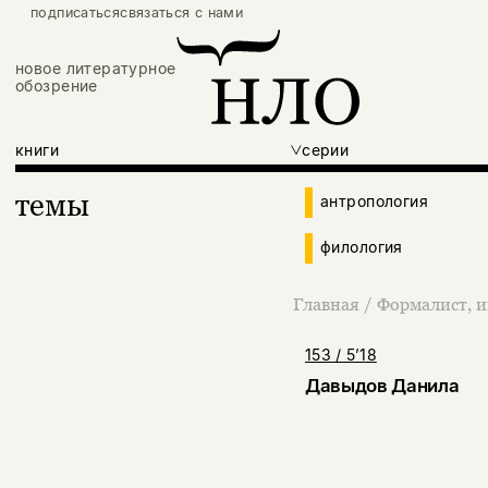
подписаться
связаться с нами
новое литературное
обозрение
книги
серии
темы
антропология
филология
Главная
/
Формалист, и
153 / 5’18
Давыдов Данила