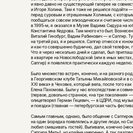
и явно давно не существующей галерее на совмес
и Игоря Холина. Там я тоже не решился подойти —
перед суровым и отрешенным Холиным, с которым
пообщаться совсем эпизодически и считаное число 
в
1995-м,
я оказался в Музее Вадима Сидура на ю
Константина Кедрова. Там много кто был: Вознесе
Виталий Гинзбург, Вадим Рабинович — и Сапгир. Ту
на третий раз, я и решился. Сапгир отнесся к юн
и как-то совершенно буднично, дал свой телефон, 
Что я через несколько дней и сделал, был приглаше
в квартире на Новослободской (или в иных местах,
Сапгир) я появлялся практически каждую неделю.
Было множество встреч, конечно, и на разного ро
в Георгиевском клубе Татьяны Михайловской и в 
XXI века» в Чеховке, который вела, после того как
Елена Пахомова. Были у нас впоследствии и совм
(первое, довольно странное, «на три поколения» 
олицетворял Герман Гецевич, — в ЦДРИ, под музык
и поездки (главная — петербургская часть фестивал
Самым главным, однако, было общение с Сапгиром
на один (изредка появлялись и другие люди, но Са
любил смешивать гостей). Выпивали, конечно (нес
Сапгира Милы), но крайне умеренно. А так разгово