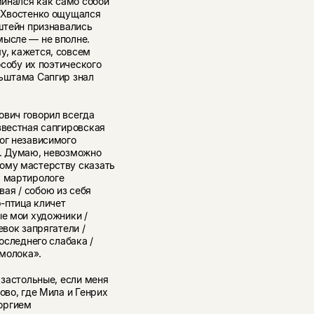
минался как само собой
; Хвостенко ощущался
нштейн признавались
мысле — не вполне.
у, кажется, совсем
особу их поэтического
льштама Сапгир знал
ович говорил всегда
звестная сапгировская
ог независимого
х. Думаю, невозможно
ому мастерству сказать
м мартирологе
ая / собою из себя
р-птица кличет
ые мои художники /
евок запрягатели /
оследнего слабака /
 молока».
 застольные, если меня
ово, где Мила и Генрих
оргием