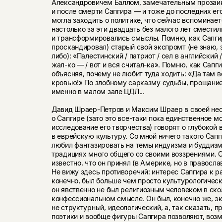
Александровичем Баллом, замечательным прозаик
и после смерти Сапгира — и тоже до последних его 
могла заходить о политике, что сейчас вспоминает
настолько за эти двадцать без малого лет смести
и трансформировались смыслы. Помню, как Сапгир
проскандировал) старый свой экспромт (не знаю, 
либо): «Палестинский / патриот / сел в английский 
жал-ко — / вот и вся считал-ка». Помню, как Сапг
объясняя, почему не любит туда ходить: «Да там 
кровью!» По злобному сарказму судьбы, прощание
именно в малом зале ЦДЛ...
Давид Шраер-Петров и Максим Шраер в своей нес
о Сапгире (зато это все-таки пока единственное 
исследование его творчества) говорят о глубокой
в еврейскую культуру. Со мной ничего такого Сапг
любил фантазировать на темы индуизма и буддизма
традициях много общего со своими воззрениями. С
известно, что он принял (в Америке, но в правосл
Не вижу здесь противоречий: интерес Сапгира к 
конечно, был больше чем просто культурологическ
он явственно не был религиозным человеком в ско
конфессиональном смысле. Он был, конечно же, э
не структурный, идеологический, а, так сказать, п
поэтики и вообще фигуры Сапгира позволяют, воз