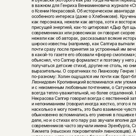
в важном для Генриха Вениаминовича журнале «С
о Ксении Некрасовой. Об историческом авангарде 
особенного интереса (даже о Хлебникове). Круче
как персонажа, нежели как автора, хотя и восторж
присущей энергией, как-то цитировал «Дыр бул щ
современниках или ровесниках он говорил скорее 
нежели как об авторах, рассказывал всякие истори
широко известны (например, как Сапгира выгнали
почти сразу после принятия за устроенный им веч
в какой-то газете его обозвали «фюрер смогизма»;
объяснял, что Сапгир формалист и поэтому у нег
получаться детские стихи), другие не столь, но он
выразительны. О соратниках по Лианозову Генрих
по-разному: Холин ощущался им почти как брат-бл
Леонидович Кропивницкий вспоминался или упоми
и с неизменным любовным почтением, о Сатуновс
всегда тепло-уважительной, но более отдаленной.
Некрасова Сапгир говорил всегда с явственной за
и непониманием (говорил иногда жестко, этого я п
насколько я могу понять, это было взаимное чувс
обыкновенно вспоминались его умения в пошивке
деле, но и о стихах его пару раз звучали вполне д
современников часто звучали имена Эренбурга, С
Хикмета («высоких покровителей» лианозовцев). А