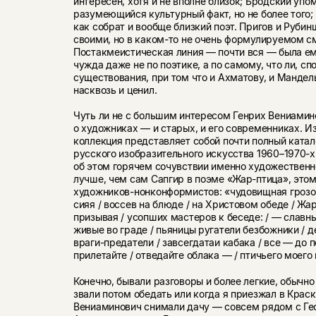
интересен, хотя и не вполне близок; Бродский упо
разумеющийся культурный факт, но не более того
как собрат и вообще близкий поэт. Пригов и Руби
своими, но в каком-то не очень формулируемом с
Постакмеистическая линия — почти вся — была ем
чужда даже не по поэтике, а по самому, что ли, сп
существования, при том что и Ахматову, и Манде
насквозь и ценил.
Чуть ли не с большим интересом Генрих Вениамин
о художниках — и старых, и его современниках. И
коллекция представляет собой почти полный катал
русского изобразительного искусства 1960–1970-
об этом горячем сочувствии именно художественн
лучше, чем сам Сапгир в поэме «Жар-птица», это
художников-нонконформистов: «чудовищная грозов
сияя / воссев на блюде / на Христовом обеде / Жа
призывая / усопших мастеров к беседе: / — славн
живые во граде / пьяницы ругатели безбожники / д
враги-предатели / завсегдатаи кабака / все — до п
прилетайте / отведайте облака — / птичьего моего
Конечно, бывали разговоры и более легкие, обычно
звали потом обедать или когда я приезжал в Краск
Вениаминович снимали дачу — совсем рядом с Ге