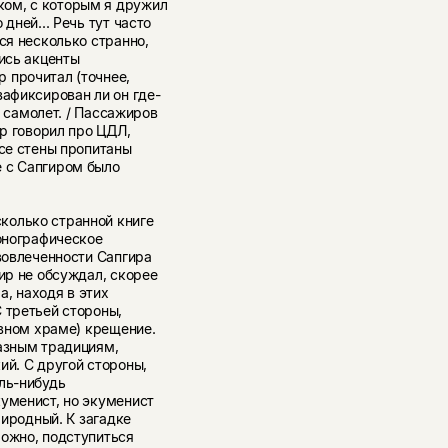
ом, с которым я дружил
дней... Речь тут часто
ся несколько странно,
лись акценты
 прочитал (точнее,
зафиксирован ли он где-
/ самолет. / Пассажиров
ир говорил про ЦДЛ,
все стены пропитаны
 с Сапгиром было
колько странной книге
монографическое
 вовлеченности Сапгира
ир не обсуждал, скорее
, находя в этих
 третьей стороны,
авном храме) крещение.
разным традициям,
ий. С другой стороны,
ль-нибудь
куменист, но экуменист
риродный. К загадке
можно, подступиться