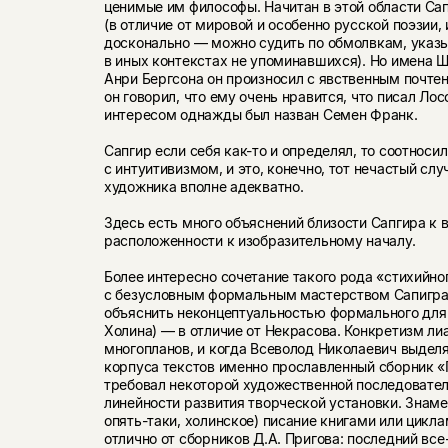
ценимые им философы. Начитан в этой области Са
(в отличие от мировой и особенно русской поэзии,
досконально — можно судить по обмолвкам, указ
в иных контекстах не упоминавшихся). Но имена 
Анри Бергсона он произносил с явственным почтен
он говорил, что ему очень нравится, что писал Ло
интересом однажды был назван Семен Франк.
Сапгир если себя как-то и определял, то соотноси
с интуитивизмом, и это, конечно, тот нечастый сл
художника вполне адекватно.
Здесь есть много объяснений близости Сапгира к в
расположенности к изобразительному началу.
Более интересно сочетание такого рода «стихийно
с безусловным формальным мастерством Сапигра.
объяснить неконцептуальностью формального для 
Холина) — в отличие от Некрасова. Конкретизм ли
многопланов, и когда Всеволод Николаевич выделя
корпуса текстов именно прославленный сборник «
требовал некоторой художественной последовател
линейности развития творческой установки. Знаме
опять-таки, холинское) писание книгами или цикл
отлично от сборников Д.А. Пригова: последний вс