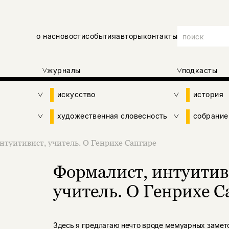
о нас
новости
события
авторы
контакты
журналы
подкасты
искусство
история
художественная словесность
собрание
нтуитивист, учитель. О Генрихе Сапгире
Формалист, интуитив
учитель. О Генрихе С
Здесь я предлагаю нечто вроде мемуарных замет