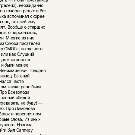
трелец»), неожиданно
он говорил редко и без
ныха вспоминал скорее
енно, со всей ему
ыл». Вообще о старших
как о персонажах,
и. Многие из них
 из Союза писателей
ер СМОГа, после чего
 или как Слуцкий
о должны хорошо
и и были менее
 Вениаминович говорил
изнец, Евгений
нался часто
ком также речь была
 Про Всеволода
таенной обидой
ередавать не буду) —
тво. Про Лимонова
 брюк и переплетном
обрые слова. Из иных
луцкого, Назыма
йги был Сапгиру