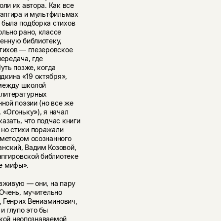
ли их автора. Как все
Сапгира и мультфильмах
 была подборка стихов
льно рано, классе
венную библиотеку,
стихов — глезеровское
передача, где
уть позже, когда
дкина «19 октября»,
 между школой
х литературных
ной поэзии (но все же
 «Огоньку»), я начал
азать, что подчас книги
 но стихи поражали
 методом осознанного
нский, Вадим Козовой,
сапгировской библиотеке
е мифы».
вживую — они, на пару
 Очень, мучительно
, Генрих Вениаминович,
и глупо это бы
некой неопознаваемой