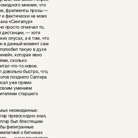
омодного мнения, что
еже, фрагменты прозы —
у и фактически на моих
мана «Сингапур»
но просто отмечал то,
й дистанции, — хотя
ких опусах, а в том, что
он в данный момент сам
 полюбил такую в духе
мней», которая явно
ями, сколько
тал что-то новое.
 довольно быстро, что,
огов позднего Сапгира
исал уже прямо
м своим умением
вителями старшего
самых неожиданных:
гир превосходно знал,
Сапгир был блестящим
 бы филигранные
импатией о битниках
дить — и они печатались