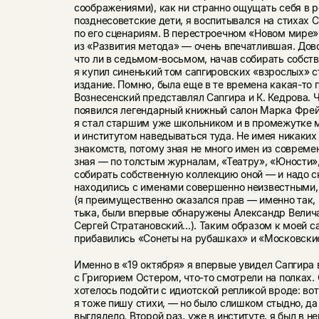
соображениями), как ни странно ощущать себя в ро
позднесоветские дети, я воспитывался на стихах 
по его сценариям. В перестроечном «Новом мире»
из «Развития метода» — очень впечатлившая. Дово
что ли в седьмом-восьмом, начав собирать собст
я купил синенький том сапгировских «взрослых» 
издание. Помню, была еще в те времена какая-то 
Вознесенский представлял Сапгира и К. Кедрова. Ч
появился легендарный книжный салон Марка Фрей
я стал старшим уже школьником и в промежутке
и институтом наведываться туда. Не имея никаки
знакомств, потому зная не много имен из современ
зная — по толстым журналам, «Театру», «Юности»,
собирать собственную коллекцию оной — и надо ск
находились с именами совершенно неизвестными,
(я преимущественно оказался прав — именно так,
тыка, были впервые обнаружены Александр Велича
Сергей Стратановский...). Таким образом к моей 
прибавились «Сонеты на рубашках» и «Московски
Именно в «19 октября» я впервые увидел Сапгира 
с Григорием Остером, что-то смотрели на полках.
хотелось подойти с идиотской репликой вроде: вот
я тоже пишу стихи, — но было слишком стыдно, да 
выглядело. Второй раз, уже в институте, я был в 