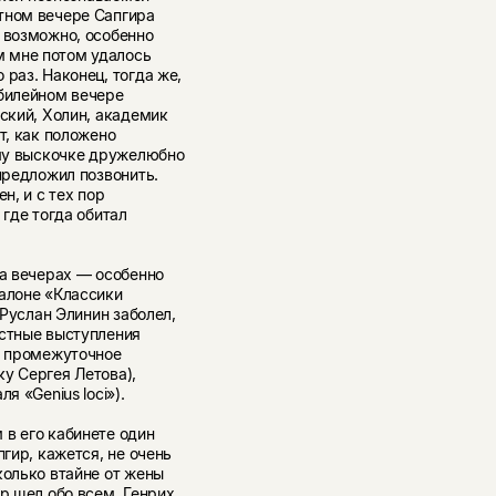
тном вечере Сапгира
 возможно, особенно
 мне потом удалось
раз. Наконец, тогда же,
билейном вечере
нский, Холин, академик
т, как положено
ому выскочке дружелюбно
предложил позвонить.
н, и с тех пор
 где тогда обитал
да вечерах — особенно
салоне «Классики
 Руслан Элинин заболел,
естные выступления
— промежуточное
у Сергея Летова),
я «Genius loci»).
 в его кабинете один
пгир, кажется, не очень
колько втайне от жены
р шел обо всем. Генрих