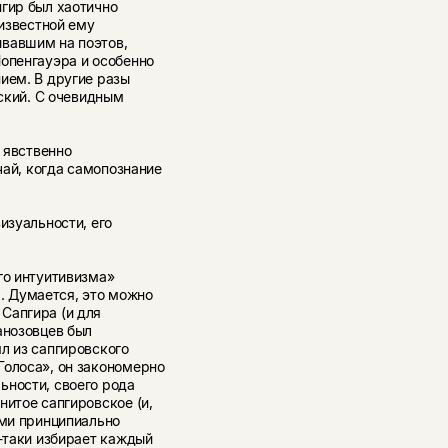
пгир был хаотично
 известной ему
ывавшим на поэтов,
Шопенгауэра и особенно
ием. В другие разы
сский. С очевидным
л явственно
учай, когда самопознание
изуальности, его
го интуитивизма»
 Думается, это можно
Сапгира (и для
анозовцев был
л из сапгировского
Голоса», он закономерно
ьности, своего рода
нитое сапгировское (и,
ами принципиально
е-таки избирает каждый