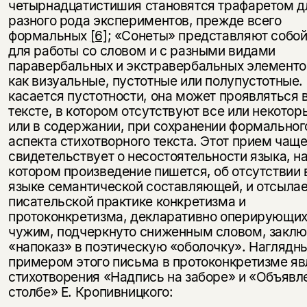
четырнадцатистишия становятся трафаретом д
разного рода экспериментов, прежде всего
формальных
[6]
; «Сонеты» представляют собой
для работы со словом и с разными видами
паравербальных и экстравербальных элементов
как визуальные, пустотные или полупустотные.
касается пустотности, она может проявляться 
тексте, в котором отсутствуют все или некотор
или в содержании, при сохранении формальног
аспекта стихотворного текста. Этот прием чаще
свидетельствует о несостоятельности языка, н
Этой книги временно
котором произведение пишется, об отсутствии 
языке семантической составляющей, и отсылае
нет в продаже.
Подписка на рассылку
писательской практике конкретизма и
протоконкретизма, декларативно оперирующих
Вы можете подписаться на
Раз в неделю мы отправляем рассылку
чужим, подчеркнуто сниженным словом, закл
уведомления, и при поступлении книги
о книгах и событиях «НЛО».
«напоказ» в поэтическую «оболочку». Наглядн
на склад получить письмо на указанный
За подписку дарим промокод на
примером этого письма в протоконкретизме я
электронный адрес.
Эта книга
скидку 15%
стихотворения «Надпись на заборе» и «Объявл
столбе» Е. Кропивницкого:
не предназначена для