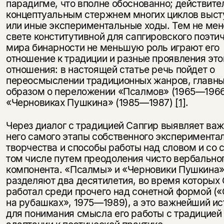
парадигме, что вполне обоснованно; действите
концептуальным стержнем многих циклов выст
или иные экспериментальные ходы. Тем не мен
свете конститутивной для сапгировского поэти
мира бинарности не меньшую роль играют его
отношение к традиции и разные проявления это
отношения: в настоящей статье речь пойдет о
переосмыслении традиционных жанров, главн
образом о переложении «Псалмов» (1965—1966
«Черновиках Пушкина» (1985—1987)
[1]
.
Через диалог с традицией Сапгир выявляет ва
него самого этапы собственного эксперимента
творчества и способы работы над словом и со 
том числе путем преодоления чисто вербально
компонента. «Псалмы» и «Черновики Пушкина
разделяют два десятилетия, во время которых
работал среди прочего над сонетной формой (
на рубашках», 1975—1989), а это важнейший ис
для понимания смысла его работы с традицией 