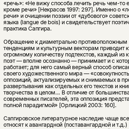
«речь»: «Не вижу способа лечить речь чем-то 
кроме речи» [Некрасов 1997: 297]. Именно о «
речи» и очищении поэзии от «дубового» советс
языка (langue de bois) и свидетельствует поэти
практика Сапгира.
Обращение к диаметрально противоположным
тенденциям и культурным векторам приводит к
огромному количеству подтекстов, каждый из 
поэт — вполне осознанно — принимает и с кот
работает; для него самый верный способ описа
своего художественного мира — «совокупност
оппозиций, актуализируемых и снимаемых в пр
развертывания как отдельных его текстов и книг
творчества в целом... В отличие от большинств
современных писателей, эта оппозиция предст
полной парадигмой» [Орлицкий 2003: 160].
Сапгировское литературное наследие чаще все
относят к авангардной (поставангардной и т.д.)