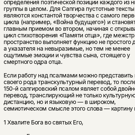
определения поэтической позиции каждого из н
группы в целом. Для Сапгира пустотные тексты
являются константой творчества с самого перв
цикла (например, «Война будущего») и становя
главным приемом во втором, начиная с откры
цикл стихотворения «Памяти отца», где межст
пространство выполняет функцию не простого 
а указателя на невыразимые, но тем не менее
ощутимые эмоции и чувства сына, стоящего у
смертного одра отца.
Если работу над псалмами можно представить 
своего рода транскультурный перевод, то посл
150-й сапгировский псалом являет собой двойн
перевод, транслирующий не только культурну
дистанцию, но и языковую — в широком,
семиотическом смысле этого слова — картину 
1 Хвалите Бога во святых Его,