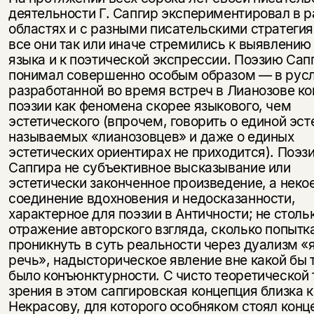
деятельности Г. Сапгир экспериментировал в 
областях и с разными писательскими стратегия
все они так или иначе стремились к выявлению
языка и к поэтической экспрессии. Поэзию Сап
понимал совершенно особым образом — в рус
разработанной во время встреч в Лианозове к
поэзии как феномена скорее языкового, чем
эстетического (впрочем, говорить о единой эст
называемых «лианозовцев» и даже о единых
эстетических ориентирах не приходится). Поэз
Сапгира не субъективное высказывание или
эстетически законченное произведение, а неко
соединение вдохновения и недосказанности,
характерное для поэзии в Античности; не столь
отражение авторского взгляда, сколько попытк
проникнуть в суть реальности через дуализм «
речь», надысторическое явление вне какой бы 
было конъюнктурности. С чисто теоретической 
зрения в этом сапгировская концепция близка к
Некрасову, для которого особняком стоял конц