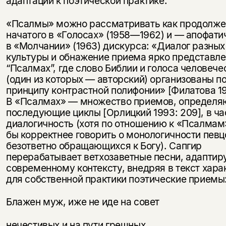
адаптации к поэтической практике.
«Псалмы» можно рассматривать как продолже
начатого в «Голосах» (1958—1962) и — апофат
в «Молчании» (1963) дискурса: «Диалог разных
культуры и обнажение приема ярко представле
“Псалмах”, где слово Библии и голоса человече
(один из которых — авторский) организованы п
принципу контрастной полифонии» [Филатова 19
В «Псалмах» — множество приемов, определ
последующие циклы [Орлицкий 1993: 209], в ча
диалогичность (хотя по отношению к «Псалмам
бы корректнее говорить о монологичности певц
безответно обращающихся к Богу). Сапгир
перерабатывает ветхозаветные песни, адаптиру
современному контексту, внедряя в текст хар
для собственной практики поэтические приемы
Блажен муж, иже не иде на совет
нечестивых и на пути грешных