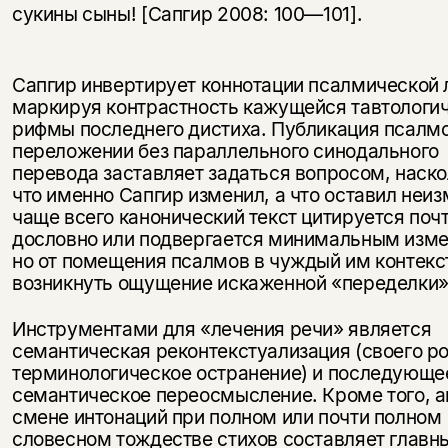
сукины сыны! [Сапгир 2008: 100—101].
Сапгир инвертирует коннотации псалмической 
маркируя контрастность кажущейся тавтологи
рифмы последнего дистиха. Публикация псалмо
переложении без параллельного синодального
перевода заставляет задаться вопросом, наско
что именно Сапгир изменил, а что оставил неи
чаще всего канонический текст цитируется поч
дословно или подвергается минимальным изм
но от помещения псалмов в чуждый им контекс
возникнуть ощущение искаженной «переделки
Инструментами для «лечения речи» является
семантическая реконтекстуализация (своего р
терминологическое остранение) и последующе
семантическое переосмысление. Кроме того, а
смене интонаций при полном или почти полном
словесном тождестве стихов составляет главн