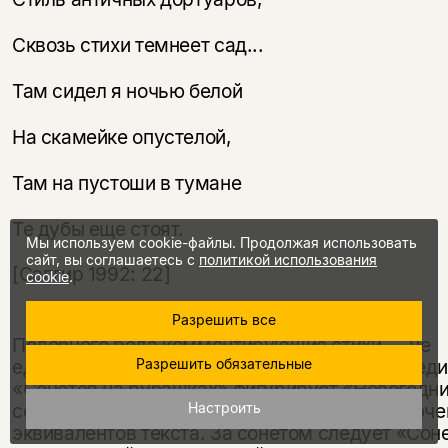
Сквозь стихи темнеет сад...
Там сидел я ночью белой
На скамейке опустелой,
Там на пустоши в тумане
Те дубы еще стоят.
Мы используем cookie-файлы. Продолжая использовать
сайт, вы соглашаетесь с
политикой использования
[Сапгир 1992: 22]
cookie
.
Разрешить все
Подобного рода комментирующие стихи — не
Разрешить обязательные
единичный случай в творчестве Сапгира: сред
«Сонетов на рубашках» фигурирует «Новогодн
Настроить
сонет», полностью пустотный текст, за исключ
эквивалентов текста. За сонетом следует «Сон