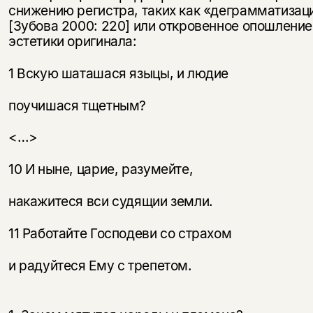
снижению регистра, таких как «деграмматизац
[Зубова 2000: 220] или откровенное опошление
эстетики оригинала:
1 Вскую шаташася языцы, и людие
поучишася тщетным?
<…>
10 И ныне, царие, разумейте,
накажитеся вси судящии земли.
11 Работайте Господеви со страхом
и радуйтеся Ему с трепетом.