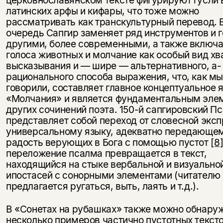
церковнославянском тексте фигурируют гусли
латинских арфы и кифары, что тоже можно
рассматривать как транскультурный перевод. 
очередь Сапгир заменяет ряд инструментов и 
другими, более современными, а также включа
голоса животных и молчание как особый вид хв
высказывания и — шире — альтернативного, а-
рационального способа выражения, что, как м
говорили, составляет главное концептуальное 
«Молчания» и является фундаментальным эле
других сочинений поэта. 150-й сапгировский П
представляет собой переход от словесной эксп
универсальному языку, адекватно передающе
радость верующих в Бога с помощью пустот
[8
переложение псалма превращается в текст,
находящийся на стыке вербальной и визуально
ипостасей с сонорными элементами (читателю
предлагается ругаться, выть, лаять и т.д.).
В «Сонетах на рубашках» также можно обнару
несколько примеров частично пустотных тексто