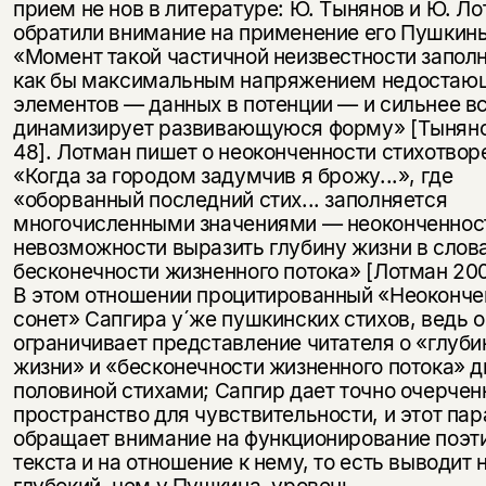
прием не нов в литературе: Ю. Тынянов и Ю. Л
обратили внимание на применение его Пушкин
«Момент такой частичной неизвестности запол
как бы максимальным напряжением недостаю
элементов — данных в потенции — и сильнее в
динамизирует развивающуюся форму» [Тыняно
48]. Лотман пишет о неоконченности стихотвор
«Когда за городом задумчив я брожу...», где
«оборванный последний стих... заполняется
многочисленными значениями — неоконченнос
невозможности выразить глубину жизни в слова
бесконечности жизненного потока» [Лотман 2001
В этом отношении процитированный «Неоконч
сонет» Сапгира у´же пушкинских стихов, ведь о
ограничивает представление читателя о «глуби
жизни» и «бесконечности жизненного потока» д
половиной стихами; Сапгир дает точно очерчен
пространство для чувствительности, и этот па
обращает внимание на функционирование поэт
текста и на отношение к нему, то есть выводит 
глубокий, чем у Пушкина, уровень.