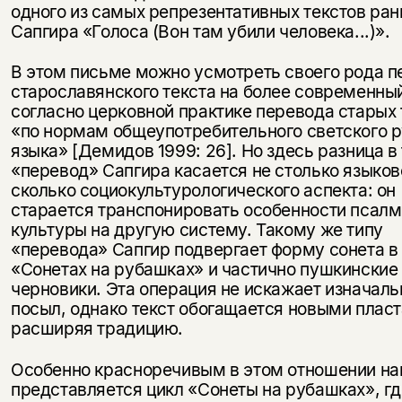
одного из самых репрезентативных текстов ран
Сапгира «Голоса (Вон там убили человека...)».
В этом письме можно усмотреть своего рода п
старославянского текста на более современный
согласно церковной практике перевода старых 
«по нормам общеупотребительного светского р
языка» [Демидов 1999: 26]. Но здесь разница в 
«перевод» Сапгира касается не столько языков
сколько социокультурологического аспекта: он
старается транспонировать особенности псал
культуры на другую систему. Такому же типу
«перевода» Сапгир подвергает форму сонета в
«Сонетах на рубашках» и частично пушкинские
черновики. Эта операция не искажает изначал
посыл, однако текст обогащается новыми плас
расширяя традицию.
Особенно красноречивым в этом отношении н
представляется цикл «Сонеты на рубашках», гд