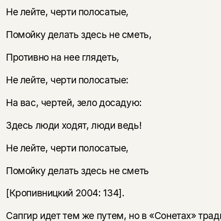
несовершеннолетних
Не лейте, черти полосатые,
Скажите, пожалуйста,
Я соглашаюсь с
Политикой конфиденциальности
Помойку делать здесь не сметь,
вам уже исполнилось 18 лет?
Я соглашаюсь с
Политикой конфиденциальности
Противно на нее глядеть,
подписаться
да
подписаться
Не лейте, черти полосатые:
нет, вернуться назад
На вас, чертей, зело досадую:
Здесь люди ходят, люди ведь!
Не лейте, черти полосатые,
Помойку делать здесь не сметь
[Кропивницкий 2004: 134].
Сапгир идет тем же путем, но в «Сонетах» тра