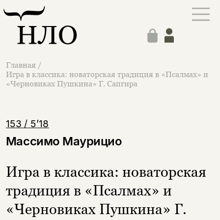
Главная
/
Игра в классика: новаторская традиция в «Псалмах» и
«Черновиках Пушкина» Г. Сапгира
153 / 5’18
Массимо Маурицио
Игра в классика: новаторская
традиция в «Псалмах» и
«Черновиках Пушкина» Г.