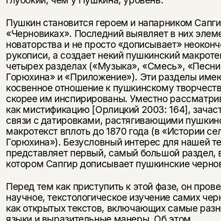
Пушкин становится героем и напарником Сапги
«Черновиках». Последний выявляет в них элем
новаторства и не просто «дописывает» неокон
рукописи, а создает некий пушкинский макроте
четырех разделах («Музыка», «Смесь», «Песни
Горюхина» и «Приложение»). Эти разделы име
косвенное отношение к пушкинскому творчеств
скорее им инспирированы. Уместно рассматри
как мистификацию [Орлицкий 2003: 164], зачас
связи с датировками, растягивающими пушкин
макротекст вплоть до 1870 года (в «Истории се
Горюхина»). Безусловный интерес для нашей т
представляет первый, самый большой раздел, 
котором Сапгир дописывает пушкинские черно
Перед тем как приступить к этой фазе, он пров
научное, текстологическое изучение самих чер
как открытых текстов, включающих самые раз
языки и выразительные манеры. Об этом