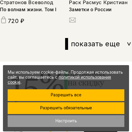
Стратонов Всеволод
Раск Расмус Кристиан
По волнам жизни. Том I
Заметки о России
720 ₽
показать еще
15%
промокод
Мы используем cookie-файлы. Продолжая использовать
сайт, вы соглашаетесь с
политикой использования
на скидку
cookie
.
за подписку
Разрешить все
Еженедельно мы отправляем рассылку
Разрешить обязательные
о книгах и событиях НЛО
Настроить