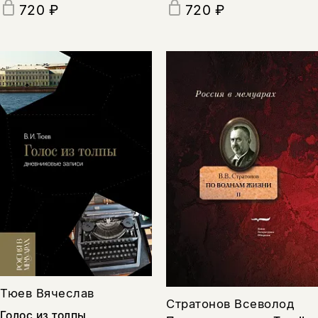
720 ₽
720 ₽
Тюев Вячеслав
Стратонов Всеволод
Голос из толпы