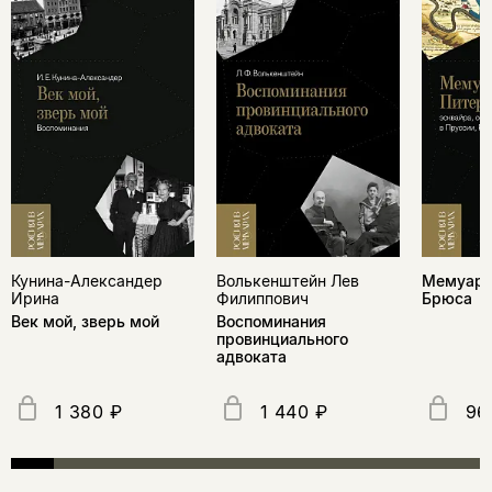
Кунина-Александер
Волькенштейн Лев
Мемуары
Ирина
Филиппович
Брюса
Век мой, зверь мой
Воспоминания
провинциального
адвоката
1 380 ₽
1 440 ₽
96