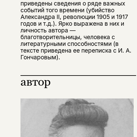
приведены сведения о ряде важных
на склад получить письмо на указанный
За подписку дарим промокод на
событий того времени (убийство
электронный адрес.
Эта книга
скидку 15%
Александра II, революции 1905 и 1917
не предназначена для
годов и т.д.). Ярко выражена в них и
личность автора —
несовершеннолетних
благотворительницы, человека с
литературными способностями (в
Скажите, пожалуйста,
Я соглашаюсь с
Политикой конфиденциальности
тексте приведена ее переписка с И. А.
вам уже исполнилось 18 лет?
Я соглашаюсь с
Политикой конфиденциальности
Гончаровым).
подписаться
да
подписаться
автор
Поделиться
нет, вернуться назад
Копировать
Вконтакте
Телеграм
Дзен
ссылку