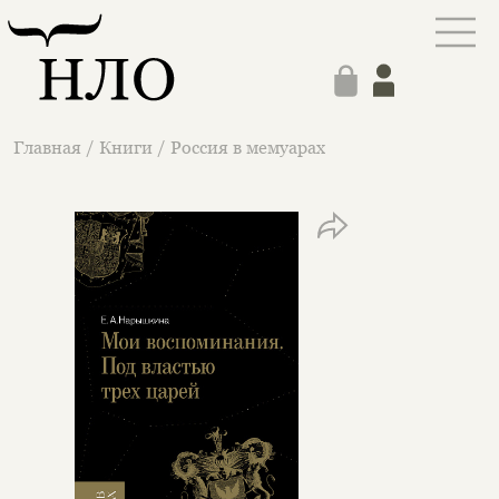
Главная
/
Книги
/
Россия в мемуарах