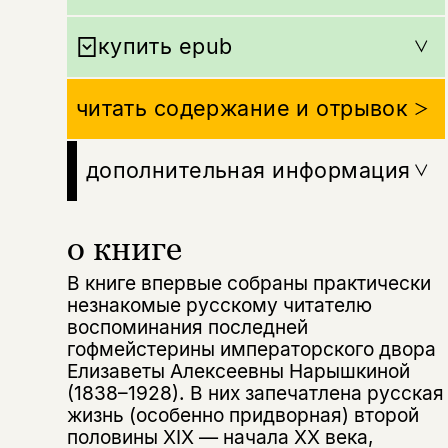
купить epub
читать содержание и отрывок
дополнительная информация
о книге
В книге впервые собраны практически
незнакомые русскому читателю
воспоминания последней
Этой книги временно
гофмейстерины императорского двора
Елизаветы Алексеевны Нарышкиной
нет в продаже.
Подписка на рассылку
(1838–1928). В них запечатлена русская
жизнь (особенно придворная) второй
Вы можете подписаться на
Раз в неделю мы отправляем рассылку
половины XIX — начала XX века,
уведомления, и при поступлении книги
о книгах и событиях «НЛО».