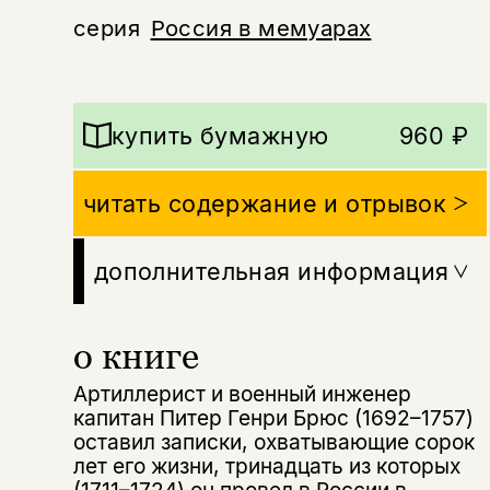
серия
Россия в мемуарах
купить бумажную
960 ₽
читать содержание и отрывок
дополнительная информация
Этой книги временно
о книге
нет в продаже.
Подписка на рассылку
Артиллерист и военный инженер
Вы можете подписаться на
Раз в неделю мы отправляем рассылку
капитан Питер Генри Брюс (1692–1757)
уведомления, и при поступлении книги
о книгах и событиях «НЛО».
оставил записки, охватывающие сорок
на склад получить письмо на указанный
За подписку дарим промокод на
лет его жизни, тринадцать из которых
электронный адрес.
Эта книга
скидку 15%
(1711–1724) он провел в России в