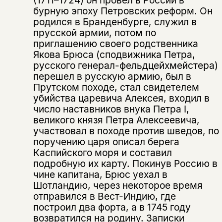
не предназначена для
бурную эпоху Петровских реформ. Он
родился в Бранденбурге, служил в
несовершеннолетних
прусской армии, потом по
приглашению своего родственника
Скажите, пожалуйста,
Я соглашаюсь с
Политикой конфиденциальности
Якова Брюса (сподвижника Петра,
вам уже исполнилось 18 лет?
Я соглашаюсь с
Политикой конфиденциальности
русского генерал-фельдцейхмейстера)
перешел в русскую армию, был в
подписаться
Прутском походе, стал свидетелем
да
подписаться
убийства царевича Алексея, входил в
Поделиться
число наставников внука Петра I,
нет, вернуться назад
великого князя Петра Алексеевича,
участвовал в походе против шведов, по
поручению царя описал берега
Копировать
Вконтакте
Телеграм
Дзен
Каспийского моря и составил
ссылку
подробную их карту. Покинув Россию в
чине капитана, Брюс уехал в
Шотландию, через некоторое время
отправился в Вест-Индию, где
построил два форта, а в 1745 году
возвратился на родину. Записки