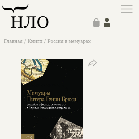
Главная
/
Книги
/
Россия в мемуарах