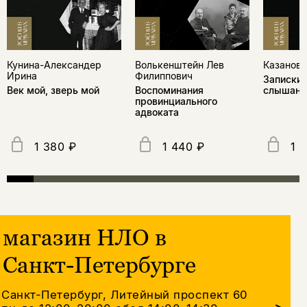
Кунина-Александер
Волькенштейн Лев
Казанови
Ирина
Филиппович
Записки 
Век мой, зверь мой
Воспоминания
слышанн
провинциального
адвоката
1 380 ₽
1 440 ₽
1 
магазин НЛО в
Санкт-Петербурге
Санкт-Петербург, Литейный проспект 60
>