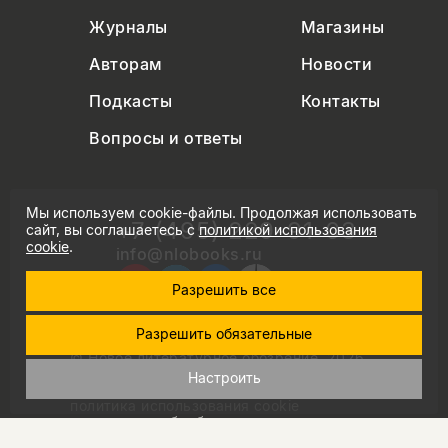
Журналы
Магазины
Авторам
Новости
Подкасты
Контакты
Вопросы и ответы
Мы используем cookie-файлы. Продолжая использовать
+7 (495) 229-91-03
сайт, вы соглашаетесь с
политикой использования
cookie
.
info@nlobooks.ru
Разрешить все
Разрешить обязательные
© Новое литературное обозрение. 2026
правила продажи товаров
Настроить
политика в области персональных данных
политика использования cookie
согласие на обработку персональных данных
дизайн Дмитрия Черногаева