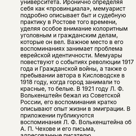
университета. Иронично определяя
Этой книги временно
себя как «провинциала», мемуарист
нет в продаже.
Подписка на рассылку
подробно описывает быт и судебную
практику в Ростове того времени,
Вы можете подписаться на
уделяя особое внимание колоритным
Раз в неделю мы отправляем рассылку
уведомления, и при поступлении книги
о книгах и событиях «НЛО».
уголовным и гражданским делам,
на склад получить письмо на указанный
которые он вел. Важное место в его
За подписку дарим промокод на
электронный адрес.
воспоминаниях занимает проблема
Эта книга
скидку 15%
еврейской идентичности. Мемуары
не предназначена для
повествуют о событиях революции 1917
несовершеннолетних
года и Гражданской войны, а также о
пребывании автора в Кисловодске в
Скажите, пожалуйста,
1918 году, когда город занимали то
Я соглашаюсь с
Политикой конфиденциальности
вам уже исполнилось 18 лет?
Я соглашаюсь с
Политикой конфиденциальности
красные, то белые. В 1921 году Л. Ф.
Волькенштейн бежал из Советской
России, его воспоминания кратко
подписаться
да
подписаться
описывают опыт жизни в эмиграции. В
Поделиться
приложении публикуются
нет, вернуться назад
воспоминания Л. Ф. Волькенштейна об
А. П. Чехове и его письма,
адресованные писателю.