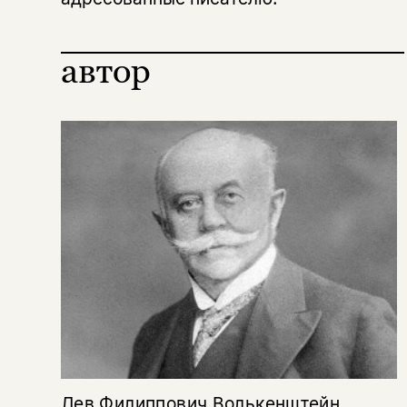
Копировать
Вконтакте
Телеграм
Дзен
ссылку
автор
Лев Филиппович Волькенштейн