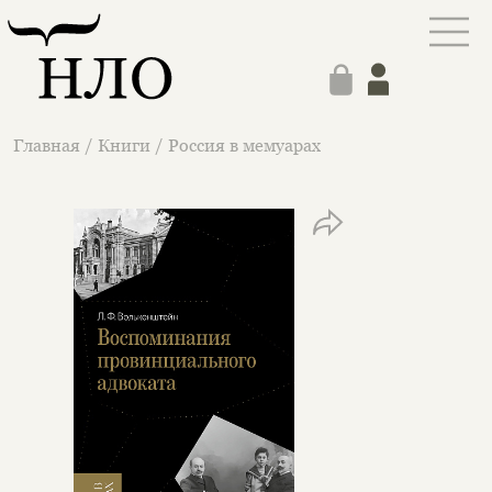
Главная
/
Книги
/
Россия в мемуарах