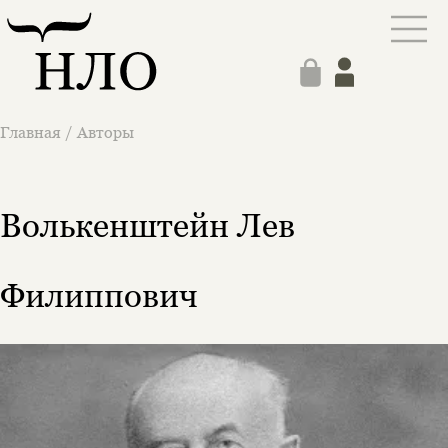
Главная
/
Авторы
Волькенштейн Лев
Филиппович
Этой книги временно
нет в продаже.
Подписка на рассылку