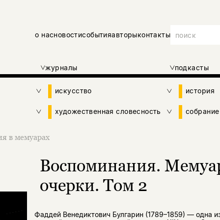
о нас
новости
события
авторы
контакты
журналы
подкасты
искусство
история
художественная словесность
собрание
ия в мемуарах
Воспоминания. Мемуа
очерки. Том 2
Фаддей Венедиктович Булгарин (1789–1859) — одна и