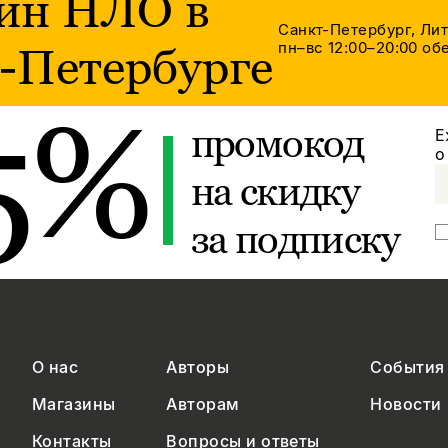
ин НЛО в
Санкт-Петербург, Ли
пн–вс 12:00–20:00
обе
-Петербурге
5%
промокод
Е
о
на скидку
за подписку
О нас
Авторы
События
Магазины
Авторам
Новости
Контакты
Вопросы и ответы