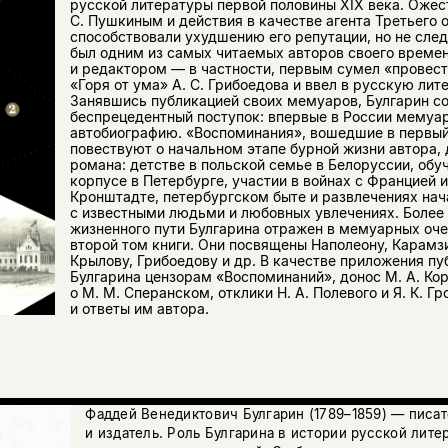
русской литературы первой половины XIX века. Ожес
С. Пушкиным и действия в качестве агента Третьего 
способствовали ухудшению его репутации, но не след
был одним из самых читаемых авторов своего време
и редактором — в частности, первым сумел «провест
«Горя от ума» А. С. Грибоедова и ввел в русскую лит
Занявшись публикацией своих мемуаров, Булгарин с
беспрецедентный поступок: впервые в России мемуар
автобиографию. «Воспоминания», вошедшие в первый 
повествуют о начальном этапе бурной жизни автора, 
романа: детстве в польской семье в Белоруссии, обу
корпусе в Петербурге, участии в войнах с Францией 
Кронштадте, петербургском быте и развлечениях нача
с известными людьми и любовных увлечениях. Более 
жизненного пути Булгарина отражен в мемуарных оч
второй том книги. Они посвящены Наполеону, Карамзи
Крылову, Грибоедову и др. В качестве приложения п
Булгарина цензорам «Воспоминаний», донос М. А. Ко
о М. М. Сперанском, отклики Н. А. Полевого и Я. К. Г
и ответы им автора.
Фаддей Венедиктович Булгарин (1789–1859) — писат
и издатель. Роль Булгарина в истории русской лите