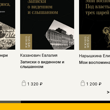
енри
Казанович Евлалия
Нарышкина Ели
Записки о виденном и
Мои воспомин
слышанном
1 320 ₽
1 200 ₽
>