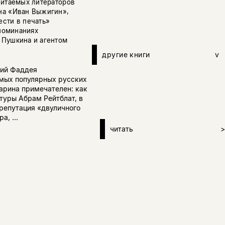
читаемых литераторов
на «Иван Выжигин»,
сти в печать»
споминаниях
 Пушкина и агентом
другие книги
v
ний Фаддея
амых популярных русских
гарина примечателен: как
туры Абрам Рейтблат, в
репутация «двуличного
, ...
читать
>