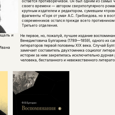
остается противоречивой. Он был одним из самых 
своего времени — автором сверхпопулярного рома
крупным издателем и редактором, сумевшим «прове
фрагменты «Горя от ума» А.С. Грибоедова, но в во
современников остался прежде всего противником
Третьего отделения.
ищаль и
Не первое, но, пожалуй, лучшее издание воспомина
Венедиктовича Булгарина (1789—1859), одного из с
литераторов первой половины XIX века. Случай Бул
Ивана
замечает составитель двухтомника социолог литера
истории за ним закрепилась исключительно дурная 
человека, бесталанного и невежественного литератора