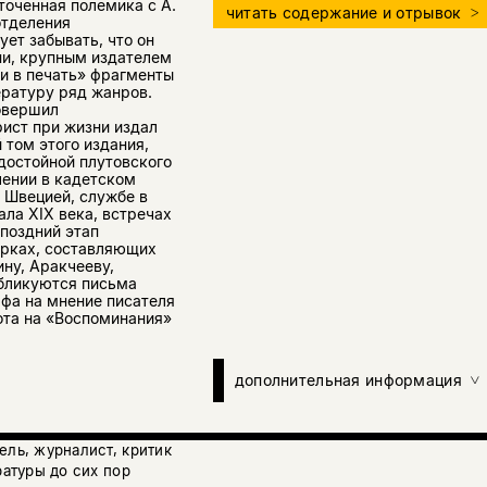
точенная полемика с А.
читать содержание и отрывок
отделения
ует забывать, что он
ни, крупным издателем
и в печать» фрагменты
ературу ряд жанров.
овершил
ист при жизни издал
том этого издания,
достойной плутовского
чении в кадетском
и Швецией, службе в
ла XIX века, встречах
поздний этап
ерках, составляющих
ну, Аракчееву,
убликуются письма
рфа на мнение писателя
рота на «Воспоминания»
дополнительная информация
ель, журналист, критик
ратуры до сих пор