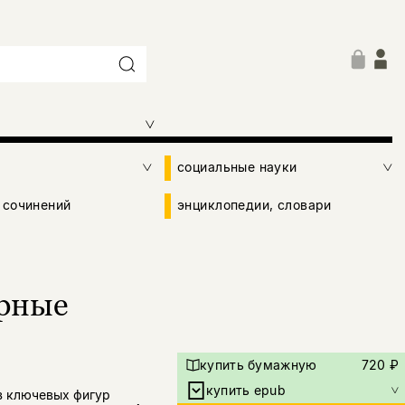
социальные науки
 сочинений
энциклопедии, словари
рные
купить бумажную
720 ₽
купить epub
з ключевых фигур