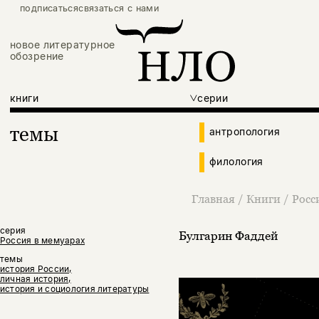
подписаться
связаться с нами
новое литературное
обозрение
книги
серии
темы
антропология
филология
Главная
/
Книги
/
Росс
серия
Булгарин Фаддей
Россия в мемуарах
темы
история России,
личная история,
история и социология литературы