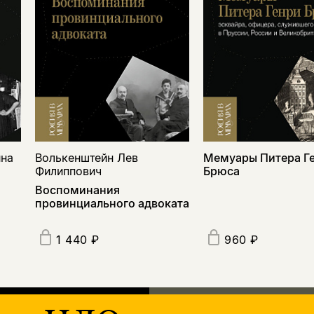
ина
Волькенштейн Лев
Мемуары Питера Г
Филиппович
Брюса
Воспоминания
провинциального адвоката
1 440 ₽
960 ₽