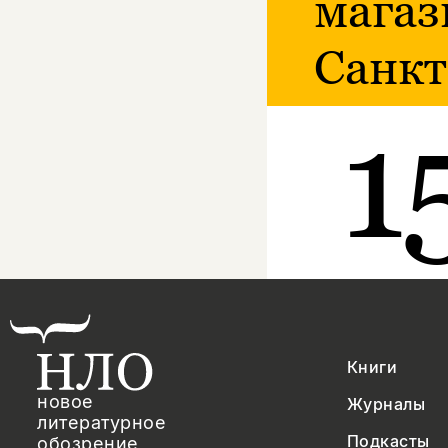
магаз
Санкт
1
Книги
новое
Журналы
литературное
Подкасты
обозрение