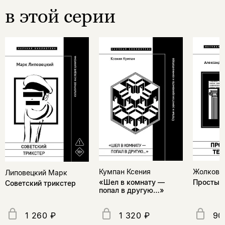
в этой серии
Жолковс
Кумпан Ксения
Липовецкий Марк
Простые
«Шел в комнату —
Советский трикстер
попал в другую…»
1 260 ₽
1 320 ₽
90