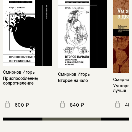
Смирнов Игорь
Смирнов Игорь
Приспособление/
Смирнов
Второе начало
сопротивление
Ум хорош
лучше
600 ₽
840 ₽
48