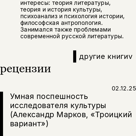
да
подписаться
интересы: теория литературы,
Поделиться
теория и история культуры,
нет, вернуться назад
психоанализ и психология истории,
философская антропология.
Занимался также проблемами
современной русской литературы.
Копировать
Вконтакте
Телеграм
Дзен
ссылку
другие книги
v
рецензии
02.12.25
Умная поспешность
исследователя культуры
(Александр Марков, «Троицкий
вариант»)