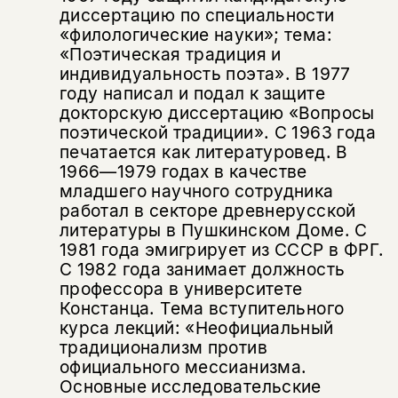
диссертацию по специальности
«филологические науки»; тема:
«Поэтическая традиция и
индивидуальность поэта». В 1977
году написал и подал к защите
Этой книги временно
докторскую диссертацию «Вопросы
нет в продаже.
Подписка на рассылку
поэтической традиции». С 1963 года
печатается как литературовед. В
Вы можете подписаться на
1966—1979 годах в качестве
Раз в неделю мы отправляем рассылку
уведомления, и при поступлении книги
о книгах и событиях «НЛО».
младшего научного сотрудника
на склад получить письмо на указанный
работал в секторе древнерусской
За подписку дарим промокод на
электронный адрес.
литературы в Пушкинском Доме. С
Эта книга
скидку 15%
1981 года эмигрирует из СССР в ФРГ.
не предназначена для
С 1982 года занимает должность
несовершеннолетних
профессора в университете
Констанца. Тема вступительного
Скажите, пожалуйста,
курса лекций: «Неофициальный
Я соглашаюсь с
Политикой конфиденциальности
вам уже исполнилось 18 лет?
Я соглашаюсь с
Политикой конфиденциальности
традиционализм против
официального мессианизма.
Основные исследовательские
подписаться