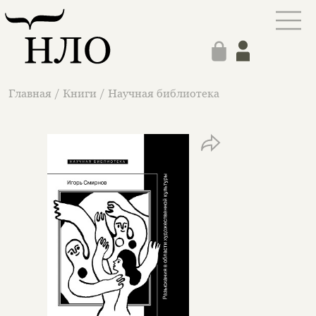
Главная
/
Книги
/
Научная библиотека