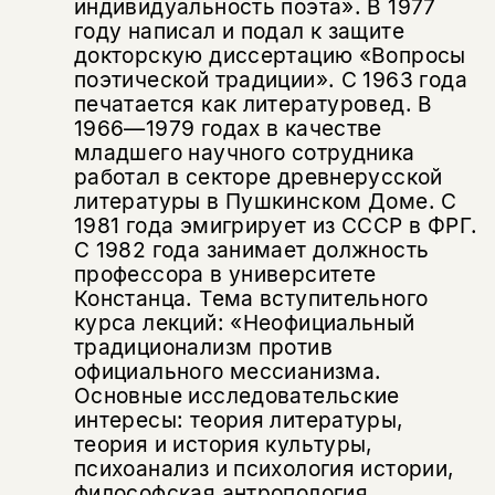
индивидуальность поэта». В 1977
Копировать
Вконтакте
Телеграм
Дзен
ссылку
году написал и подал к защите
докторскую диссертацию «Вопросы
поэтической традиции». С 1963 года
печатается как литературовед. В
1966—1979 годах в качестве
младшего научного сотрудника
работал в секторе древнерусской
литературы в Пушкинском Доме. С
1981 года эмигрирует из СССР в ФРГ.
С 1982 года занимает должность
профессора в университете
Констанца. Тема вступительного
курса лекций: «Неофициальный
традиционализм против
официального мессианизма.
Основные исследовательские
интересы: теория литературы,
теория и история культуры,
психоанализ и психология истории,
философская антропология.