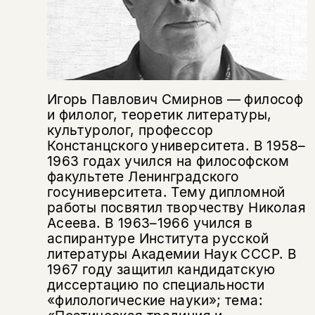
Этой книги временно
нет в продаже.
Подписка на рассылку
Вы можете подписаться на
Раз в неделю мы отправляем рассылку
уведомления, и при поступлении книги
о книгах и событиях «НЛО».
на склад получить письмо на указанный
За подписку дарим промокод на
Игорь Павлович Смирнов — философ
электронный адрес.
Эта книга
скидку 15%
и филолог, теоретик литературы,
культуролог, профессор
не предназначена для
Констанцского университета. В 1958–
несовершеннолетних
1963 годах учился на философском
факультете Ленинградского
Скажите, пожалуйста,
Я соглашаюсь с
Политикой конфиденциальности
госуниверситета. Тему дипломной
вам уже исполнилось 18 лет?
Я соглашаюсь с
Политикой конфиденциальности
работы посвятил творчеству Николая
Асеева. В 1963–1966 учился в
аспирантуре Института русской
подписаться
да
подписаться
литературы Академии Наук СССР. В
Поделиться
1967 году защитил кандидатскую
нет, вернуться назад
диссертацию по специальности
«филологические науки»; тема: