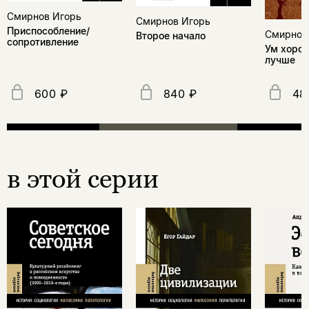
Смирнов Игорь
Смирнов Игорь
Приспособление/
Смирнов
Второе начало
сопротивление
Ум хорош
лучше
600 ₽
840 ₽
48
в этой серии