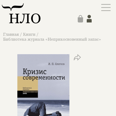
Главная
/
Книги
/
Библиотека журнала «Неприкосновенный запас»