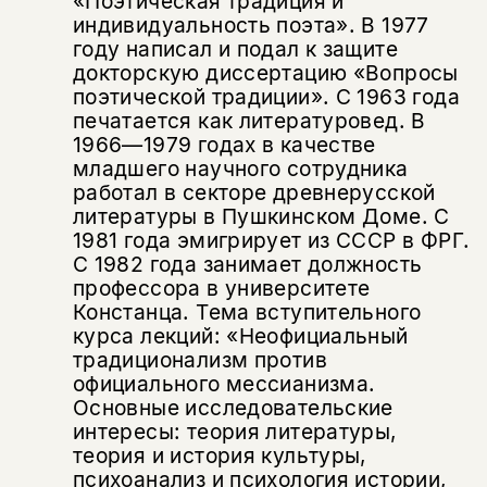
«Поэтическая традиция и
Копировать
Вконтакте
Телеграм
Дзен
индивидуальность поэта». В 1977
ссылку
году написал и подал к защите
докторскую диссертацию «Вопросы
поэтической традиции». С 1963 года
печатается как литературовед. В
1966—1979 годах в качестве
младшего научного сотрудника
работал в секторе древнерусской
литературы в Пушкинском Доме. С
1981 года эмигрирует из СССР в ФРГ.
С 1982 года занимает должность
профессора в университете
Констанца. Тема вступительного
курса лекций: «Неофициальный
традиционализм против
официального мессианизма.
Основные исследовательские
интересы: теория литературы,
теория и история культуры,
психоанализ и психология истории,