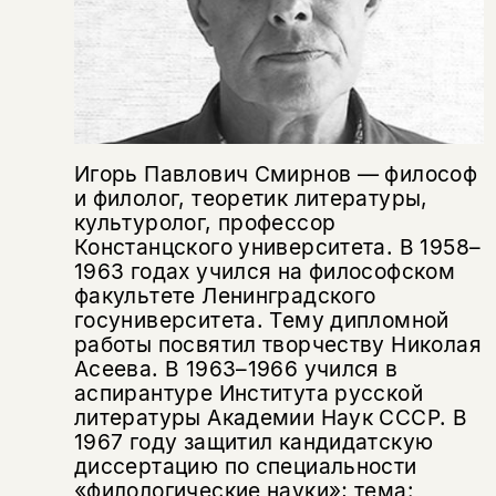
Этой книги временно
нет в продаже.
Подписка на рассылку
Вы можете подписаться на
Раз в неделю мы отправляем рассылку
уведомления, и при поступлении книги
о книгах и событиях «НЛО».
на склад получить письмо на указанный
За подписку дарим промокод на
электронный адрес.
Игорь Павлович Смирнов — философ
Эта книга
скидку 15%
и филолог, теоретик литературы,
не предназначена для
культуролог, профессор
несовершеннолетних
Констанцского университета. В 1958–
1963 годах учился на философском
факультете Ленинградского
Скажите, пожалуйста,
Я соглашаюсь с
Политикой конфиденциальности
вам уже исполнилось 18 лет?
госуниверситета. Тему дипломной
Я соглашаюсь с
Политикой конфиденциальности
работы посвятил творчеству Николая
Асеева. В 1963–1966 учился в
подписаться
аспирантуре Института русской
да
подписаться
Поделиться
литературы Академии Наук СССР. В
нет, вернуться назад
1967 году защитил кандидатскую
диссертацию по специальности
«филологические науки»; тема: