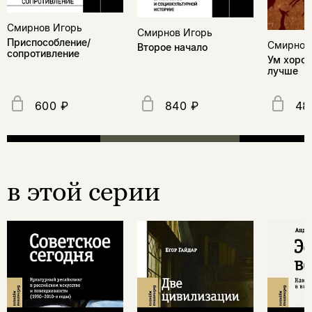
Смирнов Игорь
Смирнов Игорь
Приспособление/
Смирнов
Второе начало
сопротивление
Ум хорош
лучше
600 ₽
840 ₽
48
в этой серии