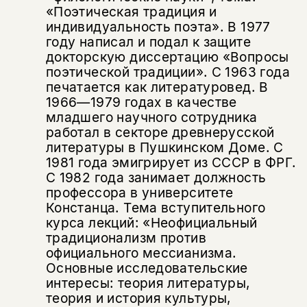
«Поэтическая традиция и
Копировать
Вконтакте
Телеграм
Дзен
индивидуальность поэта». В 1977
ссылку
году написал и подал к защите
докторскую диссертацию «Вопросы
поэтической традиции». С 1963 года
печатается как литературовед. В
1966—1979 годах в качестве
младшего научного сотрудника
работал в секторе древнерусской
литературы в Пушкинском Доме. С
1981 года эмигрирует из СССР в ФРГ.
С 1982 года занимает должность
профессора в университете
Констанца. Тема вступительного
курса лекций: «Неофициальный
традиционализм против
официального мессианизма.
Основные исследовательские
интересы: теория литературы,
теория и история культуры,