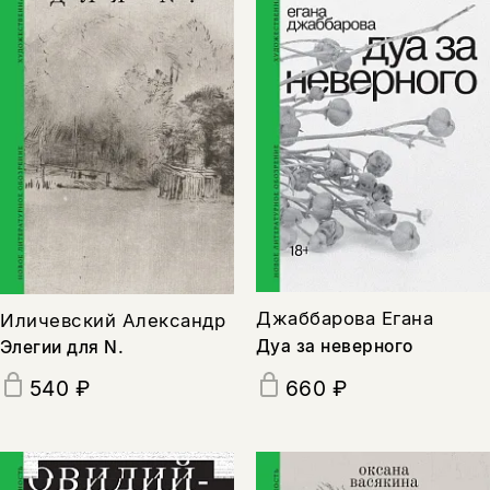
Джаббарова Егана
Иличевский Александр
Дуа за неверного
Элегии для N.
660 ₽
540 ₽