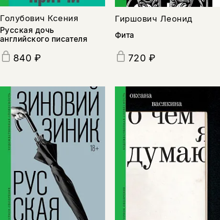
Голубович Ксения
Гиршович Леонид
Русская дочь
Фита
английского писателя
840 ₽
720 ₽