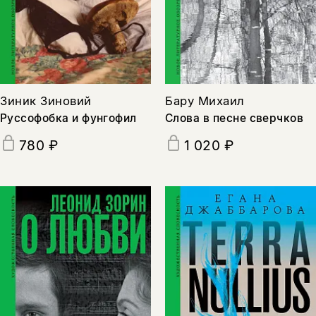
Зиник Зиновий
Бару Михаил
Руссофобка и фунгофил
Слова в песне сверчков
780 ₽
1 020 ₽