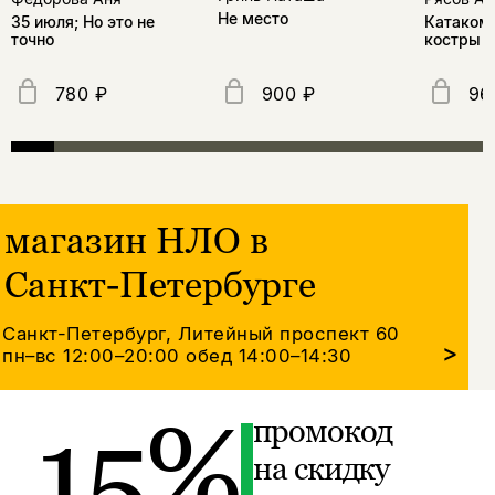
Не место
35 июля; Но это не
Катакомб
точно
костры
780 ₽
900 ₽
96
магазин НЛО в
Санкт-Петербурге
Санкт-Петербург, Литейный проспект 60
>
пн–вс 12:00–20:00
обед 14:00–14:30
15%
промокод
на скидку