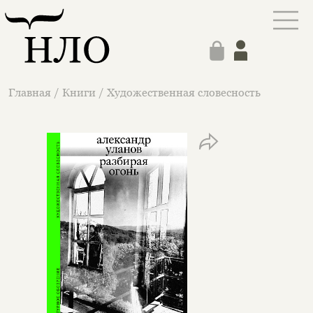
Главная
/
Книги
/
Художественная словесность