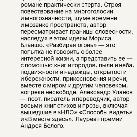
романе практически стерта. Строя
повествование на многоголосии
и многозначности, шуме времени
и мозаике пространств, автор
пересматривает границы словесности,
наследуя в этом идеям Мориса
Бланшо. «Разбирая огонь» — это
попытка не говорить о более
интересной жизни, а представить ее —
с помощью книг и городов, пыли и неба,
подвижности и надежды, открытости
и бережности, прикосновения и речи;
вместе с миром и другим человеком,
вопреки несвободе. Александр Уланов
— поэт, писатель и переводчик, автор
восьми книг стихов и прозы, включая
вышедшие в «НЛО» «Способы видеть»
Этой книги временно
и «В месте здесь». Лауреат премии
нет в продаже.
Подписка на рассылку
Андрея Белого.