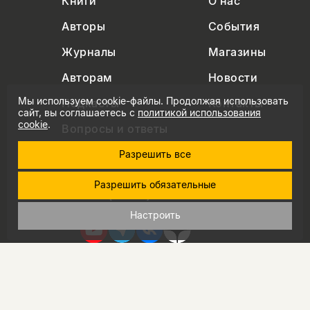
Книги
О нас
Авторы
События
Журналы
Магазины
Авторам
Новости
Мы используем cookie-файлы. Продолжая использовать
Подкасты
Контакты
сайт, вы соглашаетесь с
политикой использования
cookie
.
Вопросы и ответы
Разрешить все
Разрешить обязательные
+7 (495) 229-91-03
info@nlobooks.ru
Настроить
© Новое литературное обозрение. 2026
правила продажи товаров
политика в области персональных данных