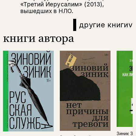
«Третий Иерусалим» (2013),
вышедших в НЛО.
другие книги
v
книги автора
Зиник Зи