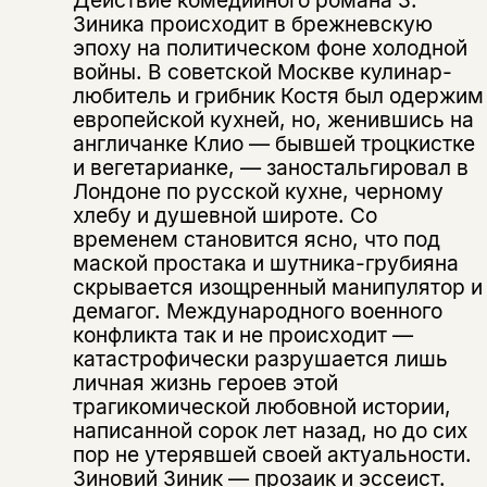
Зиника происходит в брежневскую
эпоху на политическом фоне холодной
войны. В советской Москве кулинар-
любитель и грибник Костя был одержим
европейской кухней, но, женившись на
англичанке Клио — бывшей троцкистке
и вегетарианке, — заностальгировал в
Лондоне по русской кухне, черному
хлебу и душевной широте. Со
временем становится ясно, что под
маской простака и шутника-грубияна
скрывается изощренный манипулятор и
демагог. Международного военного
конфликта так и не происходит —
катастрофически разрушается лишь
личная жизнь героев этой
трагикомической любовной истории,
написанной сорок лет назад, но до сих
пор не утерявшей своей актуальности.
Этой книги временно
Зиновий Зиник — прозаик и эссеист.