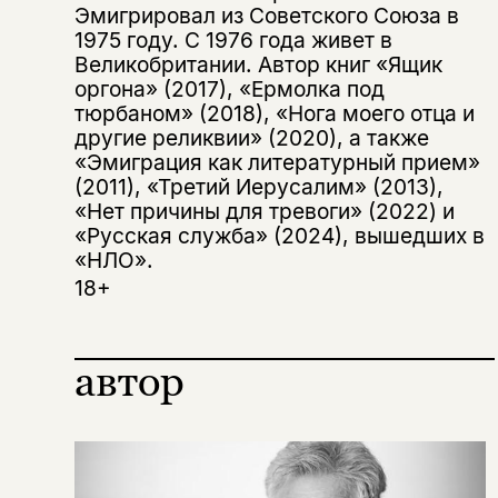
нет в продаже.
Подписка на рассылку
Эмигрировал из Советского Союза в
1975 году. С 1976 года живет в
Великобритании. Автор книг «Ящик
Вы можете подписаться на
Раз в неделю мы отправляем рассылку
уведомления, и при поступлении книги
оргона» (2017), «Ермолка под
о книгах и событиях «НЛО».
на склад получить письмо на указанный
тюрбаном» (2018), «Нога моего отца и
За подписку дарим промокод на
электронный адрес.
другие реликвии» (2020), а также
Эта книга
скидку 15%
«Эмиграция как литературный прием»
не предназначена для
(2011), «Третий Иерусалим» (2013),
несовершеннолетних
«Нет причины для тревоги» (2022) и
«Русская служба» (2024), вышедших в
Скажите, пожалуйста,
«НЛО».
Я соглашаюсь с
Политикой конфиденциальности
вам уже исполнилось 18 лет?
Я соглашаюсь с
Политикой конфиденциальности
18+
подписаться
да
подписаться
автор
Поделиться
нет, вернуться назад
Копировать
Вконтакте
Телеграм
Дзен
ссылку