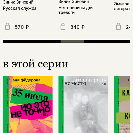
Зиник Зиновий
Зиник Зиновий
Эмиграц
Нет причины для
Русская служба
литерат
тревоги
570 ₽
840 ₽
24
в этой серии