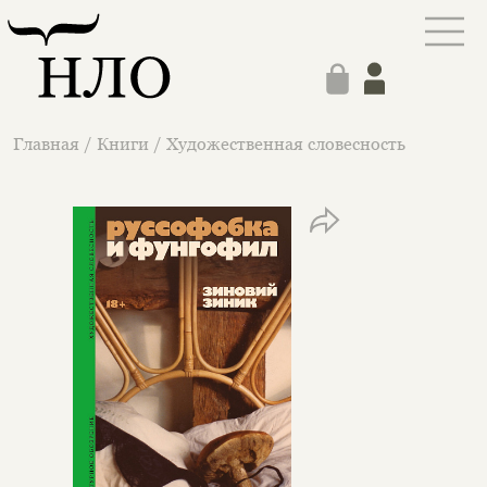
Главная
/
Книги
/
Художественная словесность