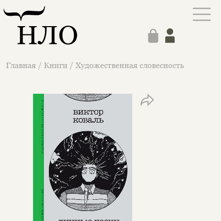
Главная
/
Книги
/
Художественная словесность