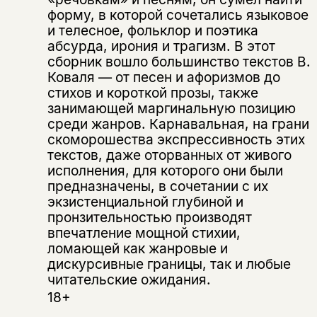
Этой книги временно
форму, в которой сочетались языковое
и телесное, фольклор и поэтика
нет в продаже.
Подписка на рассылку
абсурда, ирония и трагизм. В этот
сборник вошло большинство текстов В.
Вы можете подписаться на
Раз в неделю мы отправляем рассылку
Коваля — от песен и афоризмов до
уведомления, и при поступлении книги
о книгах и событиях «НЛО».
стихов и короткой прозы, также
на склад получить письмо на указанный
За подписку дарим промокод на
занимающей маргинальную позицию
электронный адрес.
Эта книга
скидку 15%
среди жанров. Карнавальная, на грани
скоморошества экспрессивность этих
не предназначена для
текстов, даже оторванных от живого
несовершеннолетних
исполнения, для которого они были
предназначены, в сочетании с их
Скажите, пожалуйста,
Я соглашаюсь с
Политикой конфиденциальности
экзистенциальной глубиной и
вам уже исполнилось 18 лет?
Я соглашаюсь с
Политикой конфиденциальности
пронзительностью производят
впечатление мощной стихии,
ломающей как жанровые и
подписаться
да
подписаться
дискурсивные границы, так и любые
Поделиться
читательские ожидания.
нет, вернуться назад
18+