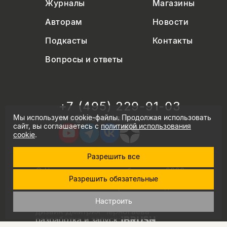
Журналы
Магазины
Авторам
Новости
Подкасты
Контакты
Вопросы и ответы
+7 (495) 229-91-03
Мы используем cookie-файлы. Продолжая использовать
info@nlobooks.ru
сайт, вы соглашаетесь с
политикой использования
cookie
.
Разрешить все
© Новое литературное обозрение. 2026
Разрешить обязательные
правила продажи товаров
политика в области персональных данных
политика использования cookie
Настроить
согласие на обработку персональных данных
дизайн Дмитрия Черногаева
разработка и запуск: